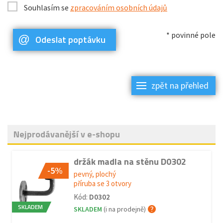
Souhlasím se
zpracováním osobních údajů
* povinné pole
Odeslat poptávku
zpět na přehled
Nejprodávanější v e-shopu
držák madla na stěnu D0302
-5%
pevný, plochý
příruba se 3 otvory
Kód:
D0302
SKLADEM
SKLADEM
(i na prodejně)