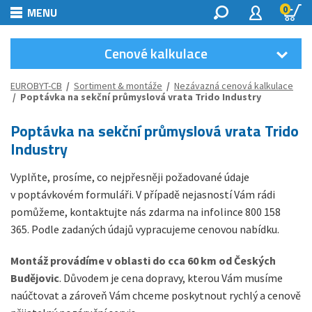
0
MENU
Cenové kalkulace
EUROBYT-CB
/
Sortiment & montáže
/
Nezávazná cenová kalkulace
/ Poptávka na sekční průmyslová vrata Trido Industry
Poptávka na sekční průmyslová vrata Trido
Industry
Vyplňte, prosíme, co nejpřesněji požadované údaje
v poptávkovém formuláři. V případě nejasností Vám rádi
pomůžeme, kontaktujte nás zdarma na infolince 800 158
365. Podle zadaných údajů vypracujeme cenovou nabídku.
Montáž provádíme v oblasti do cca 60 km od Českých
Budějovic
. Důvodem je cena dopravy, kterou Vám musíme
naúčtovat a zároveň Vám chceme poskytnout rychlý a cenově