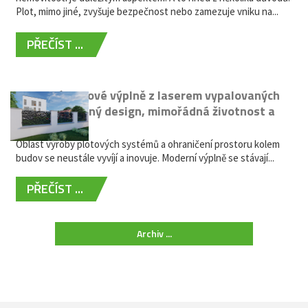
Plot, mimo jiné, zvyšuje bezpečnost nebo zamezuje vniku na...
PŘEČÍST ...
Moderní plotové výplně z laserem vypalovaných
kovů: výjimečný design, mimořádná životnost a
žádná údržba
Oblast výroby plotových systémů a ohraničení prostoru kolem
budov se neustále vyvíjí a inovuje. Moderní výplně se stávají...
PŘEČÍST ...
Archiv ...