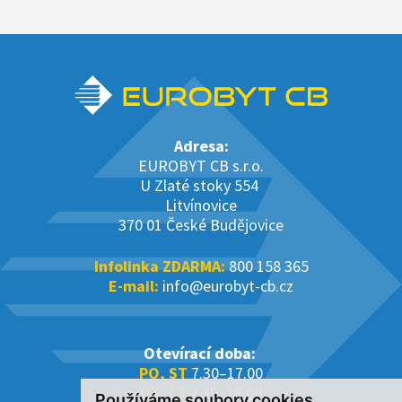
Adresa:
EUROBYT CB s.r.o.
U Zlaté stoky 554
Litvínovice
370 01 České Budějovice
Infolinka ZDARMA:
800 158 365
E-mail:
info@eurobyt-cb.cz
Otevírací doba:
PO, ST
7.30–17.00
ÚT, ČT
7.30–16.00
Používáme soubory cookies