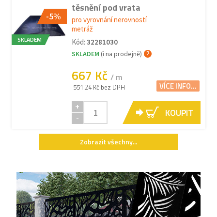
těsnění pod vrata
-5%
pro vyrovnání nerovností
metráž
SKLADEM
Kód:
32281030
SKLADEM
(i na prodejně)
667 Kč
/ m
VÍCE INFO...
551.24 Kč bez DPH
+
KOUPIT
-
Zobrazit všechny...