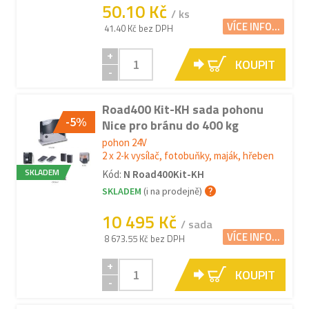
50.10 Kč
/ ks
VÍCE INFO...
41.40 Kč bez DPH
+
KOUPIT
-
Road400 Kit-KH sada pohonu
-5%
Nice pro bránu do 400 kg
pohon 24V
2 x 2-k vysílač, fotobuňky, maják, hřeben
SKLADEM
Kód:
N Road400Kit-KH
SKLADEM
(i na prodejně)
10 495 Kč
/ sada
VÍCE INFO...
8 673.55 Kč bez DPH
+
KOUPIT
-