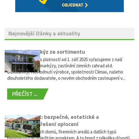
Nejnovější články a aktuality
Vyřazení markýz ze sortimentu
Vážení zákazníci, s platností od 1. září 2025 vyřazujeme z naší
nabídky výsuvné markýzy, zastínění zimních zahrad atd.
Důvodem je rozhodnutí výrobce, společnosti Climax, našeho
dlouholetého dodavatele, o novém obchodním zastoupení v...
PŘEČÍST ...
Hliníkový plot: bezpečné, estetické a
bezúdržbové řešení oplocení
Oplocení rodinných domů, firemních areálů a dalších typů
nemovitostí je důležitým aspektem. A to hned z několika důvodů.