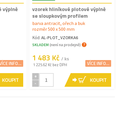
é výplně
vzorek hliníkové plotové výplně
se sloupkovým profilem
barva antracit, ořech a buk
rozměr 500 x 500 mm
Kód:
AL-PLOT_VZORKA6
SKLADEM
(není na prodejně)
1 483 Kč
/ ks
VÍCE INFO...
VÍCE INFO...
1 225.62 Kč bez DPH
+
KOUPIT
KOUPIT
-