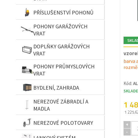
PŘÍSLUŠENSTVÍ POHONŮ
POHONY GARÁŽOVÝCH
VRAT
SKLA
DOPLŇKY GARÁŽOVÝCH
vzore
VRAT
barva a
POHONY PRŮMYSLOVÝCH
rozměr
VRAT
Kód:
A
BYDLENÍ, ZAHRADA
SKLAD
NEREZOVÉ ZÁBRADLÍ A
1 4
MADLA
1 225.6
NEREZOVÉ POLOTOVARY
+
-
LANKOVÝ SYSTÉM