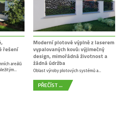
é,
Moderní plotové výplně z laserem
é řešení
vypalovaných kovů: výjimečný
design, mimořádná životnost a
žádná údržba
mních areálů
ležitým...
Oblast výroby plotových systémů a...
PŘEČÍST ...