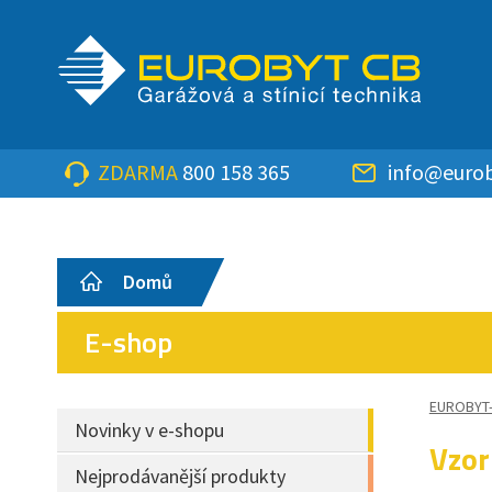
ZDARMA
800 158 365
info@eurob
Domů
E-shop
EUROBYT
Novinky v e-shopu
Vzor
Nejprodávanější produkty