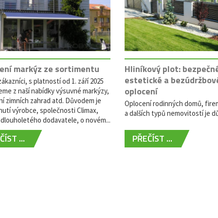
ení markýz ze sortimentu
Hliníkový plot: bezpečn
estetické a bezúdržbov
ákazníci, s platností od 1. září 2025
oplocení
eme z naší nabídky výsuvné markýzy,
ní zimních zahrad atd. Důvodem je
Oplocení rodinných domů, fire
utí výrobce, společnosti Climax,
a dalších typů nemovitostí je dů
dlouholetého dodavatele, o novém...
ÍST ...
PŘEČÍST ...