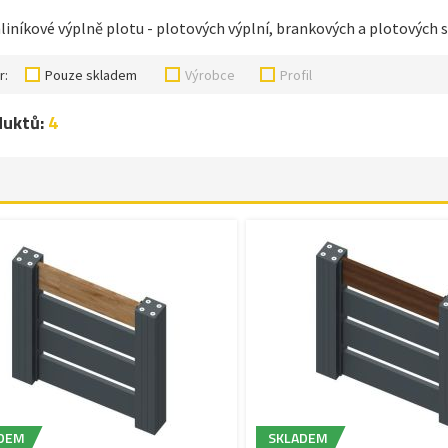
liníkové výplně plotu - plotových výplní, brankových a plotových 
r:
Pouze skladem
Výrobce
Profil
duktů:
4
DEM
SKLADEM