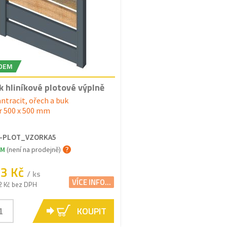
DEM
k hliníkové plotové výplně
ntracit, ořech a buk
 500 x 500 mm
L-PLOT_VZORKA5
EM
(není na prodejně)
83 Kč
/ ks
VÍCE INFO...
2 Kč bez DPH
KOUPIT