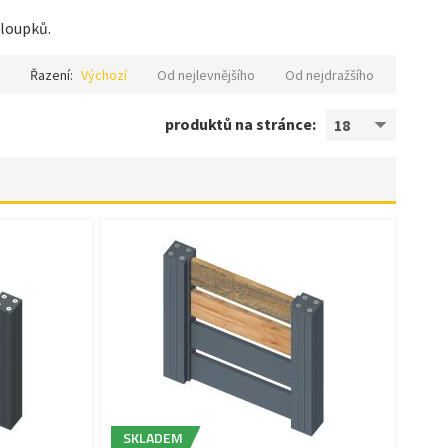
sloupků.
Řazení:
Výchozí
Od nejlevnějšího
Od nejdražšího
produktů na stránce:
18
SKLADEM