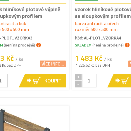
k hliníkové plotové výplně
vzorek hliníkové plotov
oupkovým profilem
se sloupkovým profilem
antracit a buk
barva antracit a ořech
 500 x 500 mm
rozměr 500 x 500 mm
L-PLOT_VZORKA3
Kód:
AL-PLOT_VZORKA4
EM
(není na prodejně)
SKLADEM
(není na prodejně)
83 Kč
1 483 Kč
/ ks
/ ks
VÍCE INFO...
2 Kč bez DPH
1 225.62 Kč bez DPH
+
KOUPIT
-