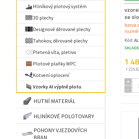
Hliníkový plotový systém
vzore
se sl
3D plechy
barva 
Designové děrované plechy
rozměr
Kód:
A
Tahokov, děrované plechy
SKLAD
Pletená síta, pletivo
1 4
Plotové plaňky WPC
1 225.6
Kotvení oplocení
+
Vzorky Al výplně plotu
-
HUTNÍ MATERIÁL
HLINÍKOVÉ POLOTOVARY
POHONY VJEZDOVÝCH
BRAN