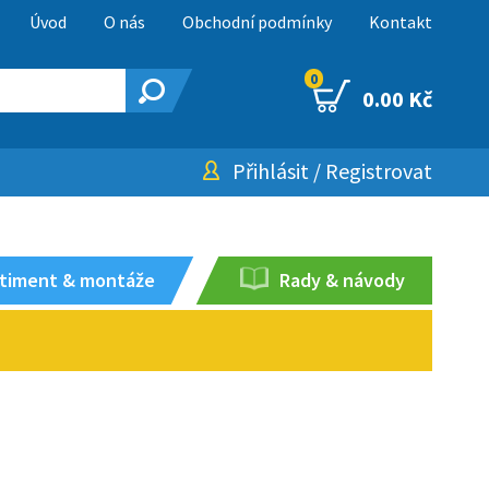
Úvod
O nás
Obchodní podmínky
Kontakt
0
0.00 Kč
Přihlásit
/
Registrovat
timent & montáže
Rady & návody