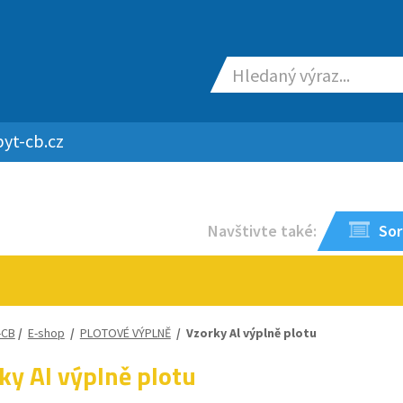
yt-cb.cz
Navštivte také:
Sor
-CB
/
E-shop
/
PLOTOVÉ VÝPLNĚ
/
Vzorky Al výplně plotu
ky Al výplně plotu