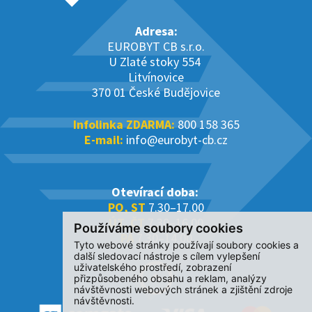
Adresa:
EUROBYT CB s.r.o.
U Zlaté stoky 554
Litvínovice
370 01 České Budějovice
Infolinka ZDARMA:
800 158 365
E-mail:
info@eurobyt-cb.cz
Otevírací doba:
PO, ST
7.30–17.00
ÚT, ČT
7.30–16.00
Používáme soubory cookies
PÁ
7.30–14.00
Tyto webové stránky používají soubory cookies a
další sledovací nástroje s cílem vylepšení
uživatelského prostředí, zobrazení
přizpůsobeného obsahu a reklam, analýzy
návštěvnosti webových stránek a zjištění zdroje
návštěvnosti.