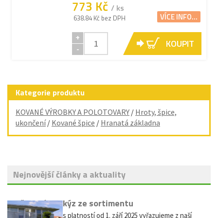
773 Kč
/ ks
VÍCE INFO...
638.84 Kč bez DPH
+
KOUPIT
-
Kategorie produktu
KOVANÉ VÝROBKY A POLOTOVARY
/
Hroty, špice,
ukončení
/
Kované špice
/
Hranatá základna
Nejnovější články a aktuality
Vyřazení markýz ze sortimentu
Vážení zákazníci, s platností od 1. září 2025 vyřazujeme z naší