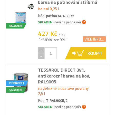
barva na patinování stříbrná
balení 0,25 l
Kód:
patina AG RikFer
SKLADEM
(není na prodejně)
SKLADEM
427 Kč
/ ks
VÍCE INFO...
352.89 Kč bez DPH
+
KOUPIT
-
TESSAROL DIRECT 3v1,
antikorozní barva na kov,
RAL9005
DOPRODEJ
na železné a ocelové povrchy
SKLADEM
2,5 l
Kód:
T-RAL9005/2
SKLADEM
(není na prodejně)