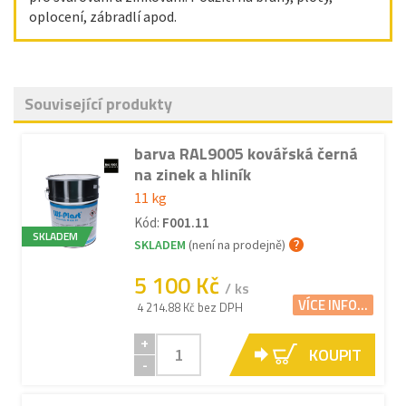
oplocení, zábradlí apod.
Související produkty
barva RAL9005 kovářská černá
na zinek a hliník
11 kg
Kód:
F001.11
SKLADEM
SKLADEM
(není na prodejně)
5 100 Kč
/ ks
VÍCE INFO...
4 214.88 Kč bez DPH
+
KOUPIT
-