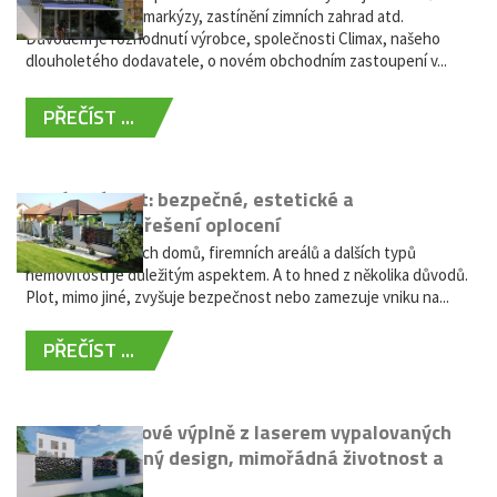
nabídky výsuvné markýzy, zastínění zimních zahrad atd.
Důvodem je rozhodnutí výrobce, společnosti Climax, našeho
dlouholetého dodavatele, o novém obchodním zastoupení v...
PŘEČÍST ...
Hliníkový plot: bezpečné, estetické a
bezúdržbové řešení oplocení
Oplocení rodinných domů, firemních areálů a dalších typů
nemovitostí je důležitým aspektem. A to hned z několika důvodů.
Plot, mimo jiné, zvyšuje bezpečnost nebo zamezuje vniku na...
PŘEČÍST ...
Moderní plotové výplně z laserem vypalovaných
kovů: výjimečný design, mimořádná životnost a
žádná údržba