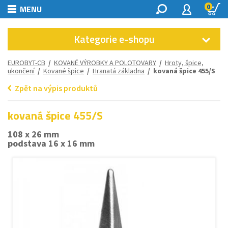
0
MENU
Kategorie e-shopu
EUROBYT-CB
/
KOVANÉ VÝROBKY A POLOTOVARY
/
Hroty, špice,
ukončení
/
Kované špice
/
Hranatá základna
/ kovaná špice 455/S
Zpět na výpis produktů
kovaná špice 455/S
108 x 26 mm
podstava 16 x 16 mm