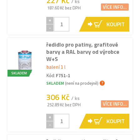
227 Kč
/ ks
VÍCE INFO...
187.60 Kč bez DPH
+
KOUPIT
-
ředidlo pro patiny, grafitové
barvy a RAL barvy od výrobce
W+S
balení 1 l
SKLADEM
Kód:
F751-1
SKLADEM
(není na prodejně)
306 Kč
/ ks
VÍCE INFO...
252.89 Kč bez DPH
+
KOUPIT
-