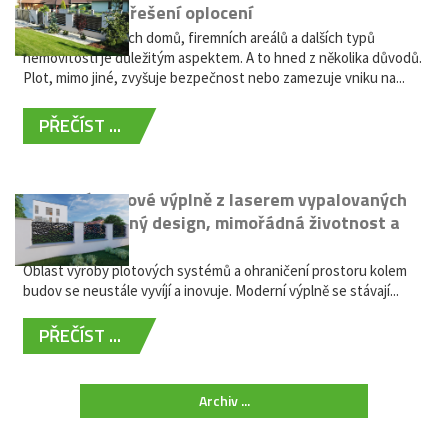
bezúdržbové řešení oplocení
Oplocení rodinných domů, firemních areálů a dalších typů
nemovitostí je důležitým aspektem. A to hned z několika důvodů.
Plot, mimo jiné, zvyšuje bezpečnost nebo zamezuje vniku na...
PŘEČÍST ...
Moderní plotové výplně z laserem vypalovaných
kovů: výjimečný design, mimořádná životnost a
žádná údržba
Oblast výroby plotových systémů a ohraničení prostoru kolem
budov se neustále vyvíjí a inovuje. Moderní výplně se stávají...
PŘEČÍST ...
Archiv ...