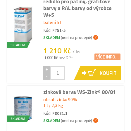
ředidlo pro patiny, grafitové
barvy a RAL barvy od výrobce
W+S
balení 5 l
Kód:
F751-5
SKLADEM
(není na prodejně)
SKLADEM
1 210 Kč
/ ks
VÍCE INFO...
1 000 Kč bez DPH
+
KOUPIT
-
zinková barva WS-Zink® 80/81
obsah zinku 90%
1 l / 2,3 kg
Kód:
F8081.1
SKLADEM
SKLADEM
(není na prodejně)