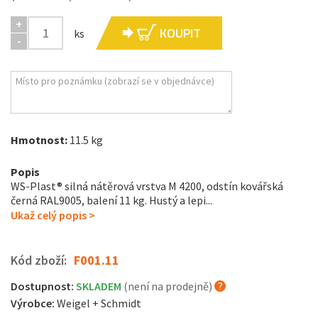
+
KOUPIT
ks
-
Hmotnost:
11.5 kg
Popis
WS-Plast® silná nátěrová vrstva M 4200, odstín kovářská
černá RAL9005, balení 11 kg. Hustý a lepi...
Ukaž celý popis >
Kód zboží:
F001.11
Dostupnost:
SKLADEM
(není na prodejně)
Výrobce:
Weigel + Schmidt