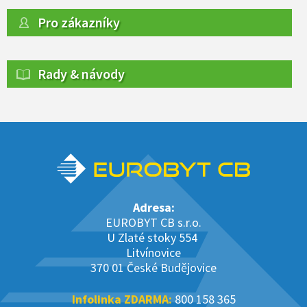
Pro zákazníky
Rady & návody
Adresa:
EUROBYT CB s.r.o.
U Zlaté stoky 554
Litvínovice
370 01 České Budějovice
Infolinka ZDARMA:
800 158 365