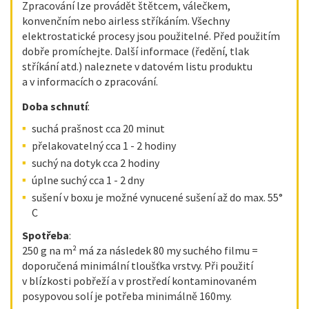
Zpracování lze provádět štětcem, válečkem,
konvenčním nebo airless stříkáním. Všechny
elektrostatické procesy jsou použitelné. Před použitím
dobře promíchejte. Další informace (ředění, tlak
stříkání atd.) naleznete v datovém listu produktu
a v informacích o zpracování.
Doba schnutí
:
suchá prašnost cca 20 minut
přelakovatelný cca 1 - 2 hodiny
suchý na dotyk cca 2 hodiny
úplne suchý cca 1 - 2 dny
sušení v boxu je možné vynucené sušení až do max. 55°
C
Spotřeba
:
250 g na m² má za následek 80 my suchého filmu =
doporučená minimální tloušťka vrstvy. Při použití
v blízkosti pobřeží a v prostředí kontaminovaném
posypovou solí je potřeba minimálně 160my.