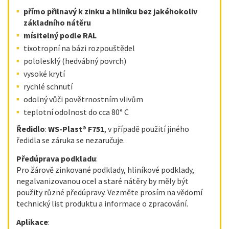
přímo přilnavý k zinku a hliníku bez jakéhokoliv
základního nátěru
mísitelný podle RAL
tixotropní na bázi rozpouštědel
pololesklý (hedvábný povrch)
vysoké krytí
rychlé schnutí
odolný vůči povětrnostním vlivům
teplotní odolnost do cca 80° C
Ředidlo
:
WS-Plast®
F751
, v případě použití jiného
ředidla se záruka se nezaručuje.
Předúprava podkladu
:
Pro žárově zinkované podklady, hliníkové podklady,
negalvanizovanou ocel a staré nátěry by měly být
použity různé předúpravy. Vezměte prosím na vědomí
technický list produktu a informace o zpracování.
Aplikace
: