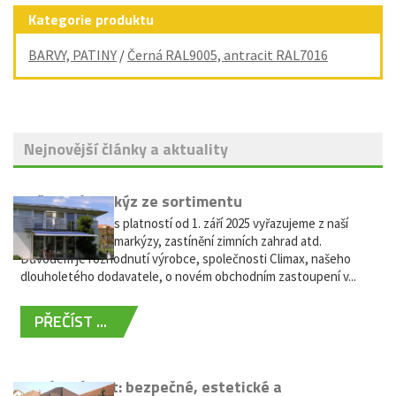
Kategorie produktu
BARVY, PATINY
/
Černá RAL9005, antracit RAL7016
Nejnovější články a aktuality
Vyřazení markýz ze sortimentu
Vážení zákazníci, s platností od 1. září 2025 vyřazujeme z naší
nabídky výsuvné markýzy, zastínění zimních zahrad atd.
Důvodem je rozhodnutí výrobce, společnosti Climax, našeho
dlouholetého dodavatele, o novém obchodním zastoupení v...
PŘEČÍST ...
Hliníkový plot: bezpečné, estetické a