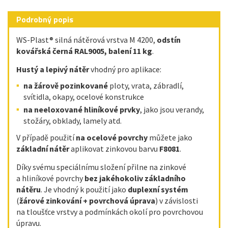
Podrobný popis
WS-Plast® silná nátěrová vrstva M 4200,
odstín
kovářská černá RAL9005, balení 11 kg
.
Hustý
a
lepivý
nátěr
vhodný pro aplikace:
na žárově pozinkované
ploty, vrata, zábradlí,
svítidla, okapy, ocelové konstrukce
na neeloxované hliníkové prvky
, jako jsou verandy,
stožáry, obklady, lamely atd.
V případě použití
na ocelové povrchy
můžete jako
základní nátěr
aplikovat zinkovou barvu
F8081
.
Díky svému speciálnímu složení přilne na zinkové
a hliníkové povrchy
bez jakéhokoliv základního
nátěru
. Je vhodný k použití jako
duplexní systém
(
žárové zinkování + povrchová úprava
) v závislosti
na tloušťce vrstvy a podmínkách okolí pro povrchovou
úpravu.