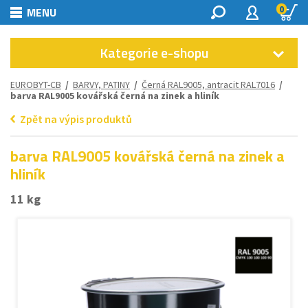
0
MENU
Kategorie e-shopu
EUROBYT-CB
/
BARVY, PATINY
/
Černá RAL9005, antracit RAL7016
/
barva RAL9005 kovářská černá na zinek a hliník
Zpět na výpis produktů
barva RAL9005 kovářská černá na zinek a
hliník
11 kg