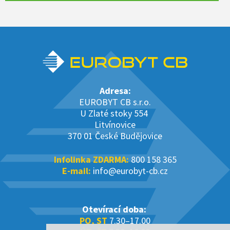
Adresa:
EUROBYT CB s.r.o.
U Zlaté stoky 554
Litvínovice
370 01 České Budějovice
Infolinka ZDARMA:
800 158 365
E-mail:
info@eurobyt-cb.cz
Otevírací doba:
PO, ST
7.30–17.00