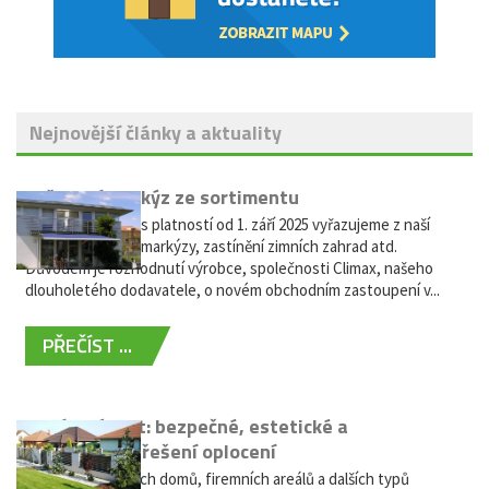
Nejnovější články a aktuality
Vyřazení markýz ze sortimentu
Vážení zákazníci, s platností od 1. září 2025 vyřazujeme z naší
nabídky výsuvné markýzy, zastínění zimních zahrad atd.
Důvodem je rozhodnutí výrobce, společnosti Climax, našeho
dlouholetého dodavatele, o novém obchodním zastoupení v...
PŘEČÍST ...
Hliníkový plot: bezpečné, estetické a
bezúdržbové řešení oplocení
Oplocení rodinných domů, firemních areálů a dalších typů