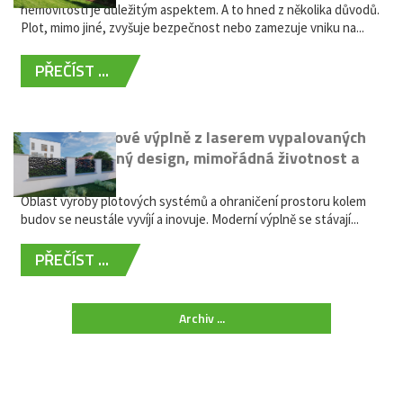
nemovitostí je důležitým aspektem. A to hned z několika důvodů.
Plot, mimo jiné, zvyšuje bezpečnost nebo zamezuje vniku na...
PŘEČÍST ...
Moderní plotové výplně z laserem vypalovaných
kovů: výjimečný design, mimořádná životnost a
žádná údržba
Oblast výroby plotových systémů a ohraničení prostoru kolem
budov se neustále vyvíjí a inovuje. Moderní výplně se stávají...
PŘEČÍST ...
Archiv ...