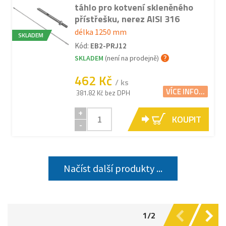
táhlo pro kotvení skleněného
přístřešku, nerez AISI 316
délka 1250 mm
SKLADEM
Kód:
EB2-PRJ12
SKLADEM
(není na prodejně)
462 Kč
/ ks
VÍCE INFO...
381.82 Kč bez DPH
+
KOUPIT
-
Načíst další produkty ...
1/2