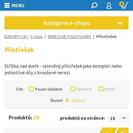
0
MENU
Kategorie e-shopu
EUROBYT-CB
/
E-shop
/
NEREZOVÉ POLOTOVARY
/
Přístřešek
Přístřešek
Stříška nad dveře - skleněný přístřešek jako komplet nebo
jednotlivé díly z broušené nerezi.
Filtr:
Pouze skladem
Výrobce
Profil
Řazení:
Výchozí
Produktů:
20
produktů na stránce:
18