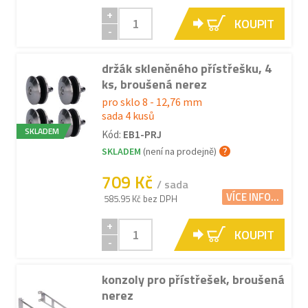
+
KOUPIT
-
držák skleněného přístřešku, 4
ks, broušená nerez
pro sklo 8 - 12,76 mm
sada 4 kusů
SKLADEM
Kód:
EB1-PRJ
SKLADEM
(není na prodejně)
709 Kč
/ sada
VÍCE INFO...
585.95 Kč bez DPH
+
KOUPIT
-
konzoly pro přístřešek, broušená
nerez