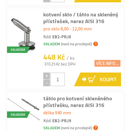
kotvení sklo / táhlo na skleněný
přístřešek, nerez AISI 316
pro sklo 8,00 - 12,00 mm
Kód:
EB2-PRJ8
SKLADEM
(není na prodejně)
SKLADEM
448 Kč
/ ks
VÍCE INFO...
370.25 Kč bez DPH
+
KOUPIT
-
táhlo pro kotvení skleněného
přístřešku, nerez AISI 316
délka 940 mm
SKLADEM
Kód:
EB2-PRJ9
SKLADEM
(není na prodejně)