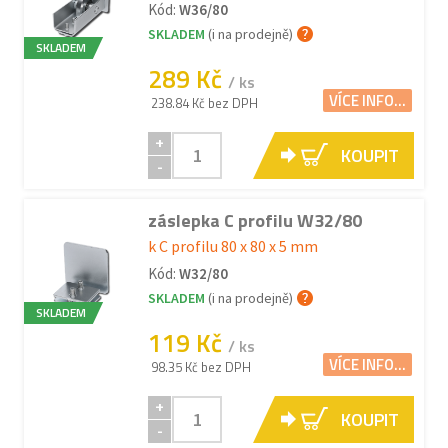
Kód:
W36/80
SKLADEM
(i na prodejně)
SKLADEM
289 Kč
/ ks
VÍCE INFO...
238.84 Kč bez DPH
+
KOUPIT
-
záslepka C profilu W32/80
k C profilu 80 x 80 x 5 mm
Kód:
W32/80
SKLADEM
(i na prodejně)
SKLADEM
119 Kč
/ ks
VÍCE INFO...
98.35 Kč bez DPH
+
KOUPIT
-