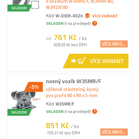
k vozíkům W35MR/F, W3999F.80,
W3910F.80
SKLADEM
Kód:
W-DIER-80Zn
VÍCE VARIANT
SKLADEM
(i na prodejně)
761 Kč
od
/ ks
VÍCE INFO...
628.93 Kč bez DPH
VÍCE VARIANT
nosný vozík W35MR/F
-5%
výškově stavitelný, kyvný
pro profil 80 x 80 x 5 mm
Kód:
W35MR/F
SKLADEM
(i na prodejně)
SKLADEM
851 Kč
/ ks
VÍCE INFO...
703.31 Kč bez DPH