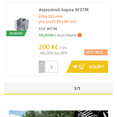
dojezdová kapsa W37M
šířka 102 mm
pro profil 80 x 80 mm
Kód:
W37M
SKLADEM
SKLADEM
(i na prodejně)
200 Kč
/ ks
VÍCE INFO...
165.29 Kč bez DPH
+
KOUPIT
-
1/1