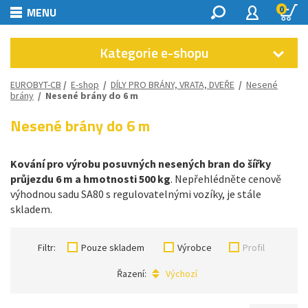
0
MENU
Kategorie e-shopu
EUROBYT-CB
/
E-shop
/
DÍLY PRO BRÁNY, VRATA, DVEŘE
/
Nesené
brány
/
Nesené brány do 6 m
Nesené brány do 6 m
Kování pro výrobu posuvných nesených bran do šířky
průjezdu 6 m a hmotnosti 500 kg
. Nepřehlédněte cenově
výhodnou sadu SA80 s regulovatelnými vozíky, je stále
skladem.
Filtr:
Pouze skladem
Výrobce
Profil
Řazení:
Výchozí