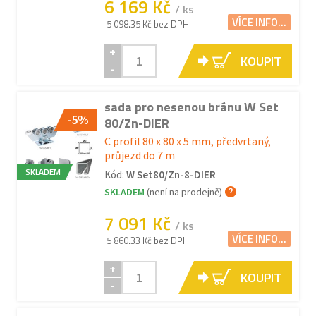
6 169 Kč
/ ks
VÍCE INFO...
5 098.35 Kč bez DPH
+
KOUPIT
-
sada pro nesenou bránu W Set
-5%
80/Zn-DIER
C profil 80 x 80 x 5 mm, předvrtaný,
průjezd do 7 m
SKLADEM
Kód:
W Set80/Zn-8-DIER
SKLADEM
(není na prodejně)
7 091 Kč
/ ks
VÍCE INFO...
5 860.33 Kč bez DPH
+
KOUPIT
-