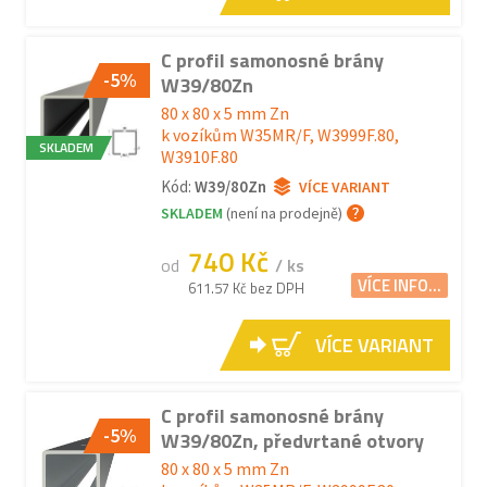
C profil samonosné brány
-5%
W39/80Zn
80 x 80 x 5 mm Zn
k vozíkům W35MR/F, W3999F.80,
SKLADEM
W3910F.80
Kód:
W39/80Zn
VÍCE VARIANT
SKLADEM
(není na prodejně)
740 Kč
od
/ ks
VÍCE INFO...
611.57 Kč bez DPH
VÍCE VARIANT
C profil samonosné brány
-5%
W39/80Zn, předvrtané otvory
80 x 80 x 5 mm Zn