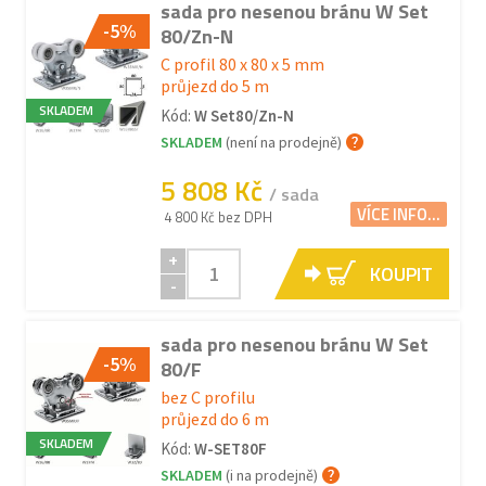
sada pro nesenou bránu W Set
-5%
80/Zn-N
C profil 80 x 80 x 5 mm
průjezd do 5 m
SKLADEM
Kód:
W Set80/Zn-N
SKLADEM
(není na prodejně)
5 808 Kč
/ sada
VÍCE INFO...
4 800 Kč bez DPH
+
KOUPIT
-
sada pro nesenou bránu W Set
-5%
80/F
bez C profilu
průjezd do 6 m
SKLADEM
Kód:
W-SET80F
SKLADEM
(i na prodejně)