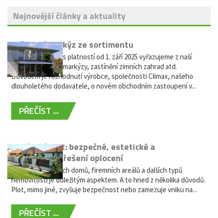
Nejnovější články a aktuality
Vyřazení markýz ze sortimentu
Vážení zákazníci, s platností od 1. září 2025 vyřazujeme z naší
nabídky výsuvné markýzy, zastínění zimních zahrad atd.
Důvodem je rozhodnutí výrobce, společnosti Climax, našeho
dlouholetého dodavatele, o novém obchodním zastoupení v...
PŘEČÍST ...
Hliníkový plot: bezpečné, estetické a
bezúdržbové řešení oplocení
Oplocení rodinných domů, firemních areálů a dalších typů
nemovitostí je důležitým aspektem. A to hned z několika důvodů.
Plot, mimo jiné, zvyšuje bezpečnost nebo zamezuje vniku na...
PŘEČÍST ...