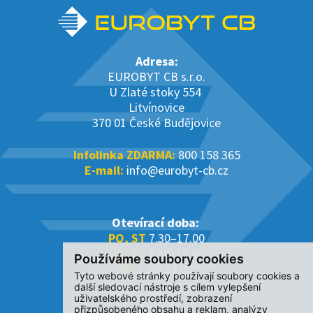
Adresa:
EUROBYT CB s.r.o.
U Zlaté stoky 554
Litvínovice
370 01 České Budějovice
Infolinka ZDARMA:
800 158 365
E-mail:
info@eurobyt-cb.cz
Otevírací doba:
PO, ST
7.30–17.00
ÚT, ČT
7.30–16.00
Používáme soubory cookies
PÁ
7.30–14.00
Tyto webové stránky používají soubory cookies a
další sledovací nástroje s cílem vylepšení
uživatelského prostředí, zobrazení
přizpůsobeného obsahu a reklam, analýzy