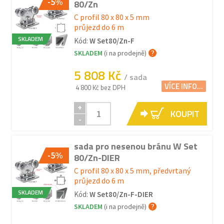
-5%
80/Zn
C profil 80 x 80 x 5 mm
průjezd do 6 m
SKLADEM
Kód:
W Set80/Zn-F
SKLADEM
(i na prodejně)
5 808 Kč
/ sada
VÍCE INFO...
4 800 Kč bez DPH
+
KOUPIT
-
sada pro nesenou bránu W Set
-5%
80/Zn-DIER
C profil 80 x 80 x 5 mm, předvrtaný
průjezd do 6 m
SKLADEM
Kód:
W Set80/Zn-F-DIER
SKLADEM
(i na prodejně)