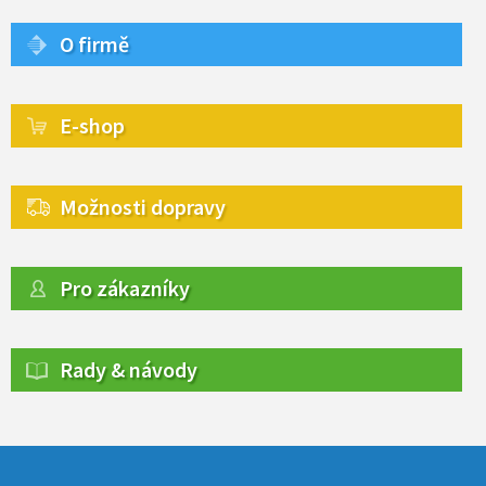
O firmě
E-shop
Možnosti dopravy
Pro zákazníky
Rady & návody