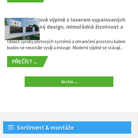
Moderní plotové výplně z laserem vypalovaných
kovů: výjimečný design, mimořádná životnost a
žádná údržba
Oblast výroby plotových systémů a ohraničení prostoru kolem
budov se neustále vyvíjí a inovuje. Moderní výplně se stávají...
PŘEČÍST ...
Archiv ...
Sortiment & montáže