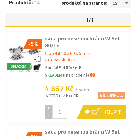
Produktů:
14
produktů na stránce:
18
1/1
sada pro nesenou bránu W Set
-5%
80/Fe
C profil 80 x 80 x 5 mm
průjezd do 6 m
SKLADEM
Kód:
W Set80/Fe-F
SKLADEM
(i na prodejně)
4 867 Kč
/ sada
VÍCE INFO...
4 022.31 Kč bez DPH
+
KOUPIT
-
sada pro nesenou bránu W Set