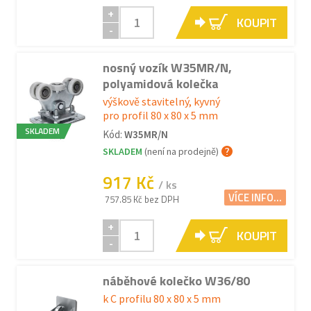
+
KOUPIT
-
nosný vozík W35MR/N,
polyamidová kolečka
výškově stavitelný, kyvný
pro profil 80 x 80 x 5 mm
SKLADEM
Kód:
W35MR/N
SKLADEM
(není na prodejně)
917 Kč
/ ks
VÍCE INFO...
757.85 Kč bez DPH
+
KOUPIT
-
náběhové kolečko W36/80
k C profilu 80 x 80 x 5 mm