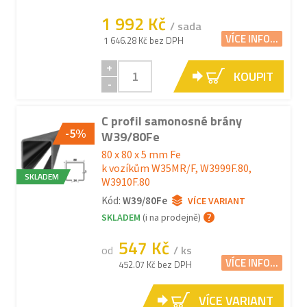
1 992 Kč
/ sada
VÍCE INFO...
1 646.28 Kč bez DPH
+
KOUPIT
-
C profil samonosné brány
-5%
W39/80Fe
80 x 80 x 5 mm Fe
k vozíkům W35MR/F, W3999F.80,
SKLADEM
W3910F.80
Kód:
W39/80Fe
VÍCE VARIANT
SKLADEM
(i na prodejně)
547 Kč
od
/ ks
VÍCE INFO...
452.07 Kč bez DPH
VÍCE VARIANT