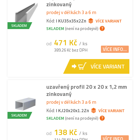
zinkovaný
prodej v délkách 3 a 6 m
Kód:
I KU35x35x2Zn
VÍCE VARIANT
SKLADEM
SKLADEM
(není na prodejně)
471 Kč
od
/ ks
VÍCE INFO...
389.26 Kč bez DPH
VÍCE VARIANT
uzavřený profil 20 x 20 x 1,2 mm
zinkovaný
prodej v délkách 3 a 6 m
Kód:
I KJ20x20x1.2Zn
VÍCE VARIANT
SKLADEM
SKLADEM
(není na prodejně)
138 Kč
od
/ ks
VÍCE INFO...
114.05 Kč bez DPH