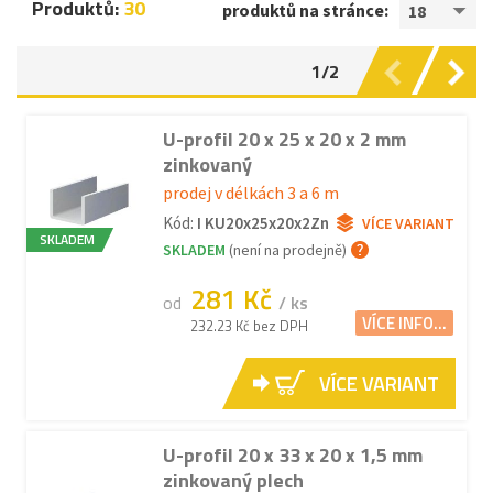
Produktů:
30
produktů na stránce:
18
1/2
U-profil 20 x 25 x 20 x 2 mm
zinkovaný
prodej v délkách 3 a 6 m
Kód:
I KU20x25x20x2Zn
VÍCE VARIANT
SKLADEM
SKLADEM
(není na prodejně)
281 Kč
od
/ ks
VÍCE INFO...
232.23 Kč bez DPH
VÍCE VARIANT
U-profil 20 x 33 x 20 x 1,5 mm
zinkovaný plech