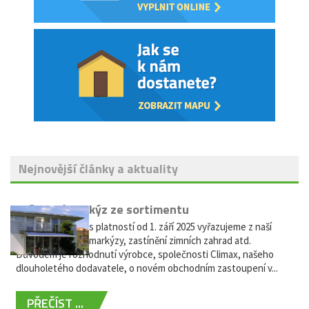
Nejnovější články a aktuality
Vyřazení markýz ze sortimentu
Vážení zákazníci, s platností od 1. září 2025 vyřazujeme z naší
nabídky výsuvné markýzy, zastínění zimních zahrad atd.
Důvodem je rozhodnutí výrobce, společnosti Climax, našeho
dlouholetého dodavatele, o novém obchodním zastoupení v...
PŘEČÍST ...