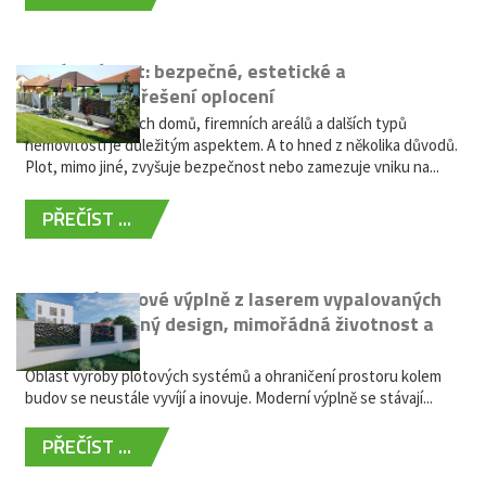
Hliníkový plot: bezpečné, estetické a
bezúdržbové řešení oplocení
Oplocení rodinných domů, firemních areálů a dalších typů
nemovitostí je důležitým aspektem. A to hned z několika důvodů.
Plot, mimo jiné, zvyšuje bezpečnost nebo zamezuje vniku na...
PŘEČÍST ...
Moderní plotové výplně z laserem vypalovaných
kovů: výjimečný design, mimořádná životnost a
žádná údržba
Oblast výroby plotových systémů a ohraničení prostoru kolem
budov se neustále vyvíjí a inovuje. Moderní výplně se stávají...
PŘEČÍST ...