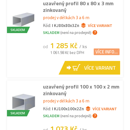
uzavřený profil 80 x 80 x 3 mm
zinkovaný
prodej v délkách 3 a 6 m
Kód:
I KJ80x80x3Zn
VÍCE VARIANT
SKLADEM
SKLADEM
(není na prodejně)
1 285 Kč
od
/ ks
VÍCE INFO...
1 061.98 Kč bez DPH
VÍCE VARIANT
uzavřený profil 100 x 100 x 2 mm
zinkovaný
prodej v délkách 3 a 6 m
Kód:
I KJ100x100x2Zn
VÍCE VARIANT
SKLADEM
SKLADEM
(není na prodejně)
1 073 Kč
od
/ ks