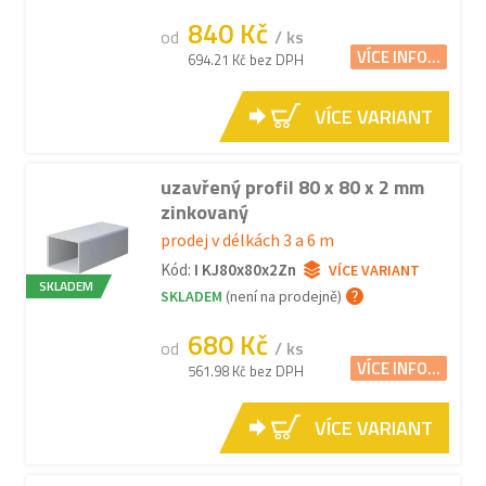
840 Kč
od
/ ks
VÍCE INFO...
694.21 Kč bez DPH
VÍCE VARIANT
uzavřený profil 80 x 80 x 2 mm
zinkovaný
prodej v délkách 3 a 6 m
Kód:
I KJ80x80x2Zn
VÍCE VARIANT
SKLADEM
SKLADEM
(není na prodejně)
680 Kč
od
/ ks
VÍCE INFO...
561.98 Kč bez DPH
VÍCE VARIANT