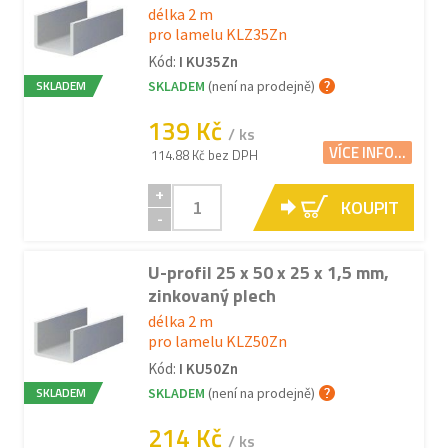
délka 2 m
pro lamelu KLZ35Zn
Kód:
I KU35Zn
SKLADEM
SKLADEM
(není na prodejně)
139 Kč
/ ks
VÍCE INFO...
114.88 Kč bez DPH
+
KOUPIT
-
U-profil 25 x 50 x 25 x 1,5 mm,
zinkovaný plech
délka 2 m
pro lamelu KLZ50Zn
Kód:
I KU50Zn
SKLADEM
SKLADEM
(není na prodejně)
214 Kč
/ ks