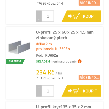
VÍCE INFO...
176.86 Kč bez DPH
+
KOUPIT
-
U-profil 25 x 60 x 25 x 1,5 mm
zinkovaný plech
délka 2 m
pro lamelu KLZ60Zn
Kód:
I KU60Zn
SKLADEM
SKLADEM
(není na prodejně)
234 Kč
/ ks
VÍCE INFO...
193.39 Kč bez DPH
+
KOUPIT
-
U-profil krycí 35 x 35 x 2 mm