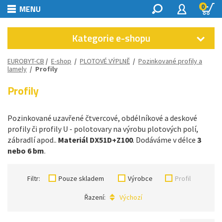
0
MENU
Kategorie e-shopu
EUROBYT-CB
/
E-shop
/
PLOTOVÉ VÝPLNĚ
/
Pozinkované profily a
lamely
/
Profily
Profily
Pozinkované uzavřené čtvercové, obdélníkové a deskové
profily či profily U - polotovary na výrobu plotových polí,
zábradlí apod..
Materiál DX51D+Z100
. Dodáváme v délce
3
nebo 6 bm
.
Filtr:
Pouze skladem
Výrobce
Profil
Řazení:
Výchozí