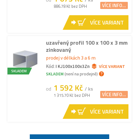
VÍCE INFO...
886.78 Kč bez DPH
VÍCE VARIANT
uzavřený profil 100 x 100 x 3 mm
zinkovaný
prodej v délkách 3 a 6 m
Kód:
I KJ100x100x3Zn
VÍCE VARIANT
SKLADEM
SKLADEM
(není na prodejně)
1 592 Kč
od
/ ks
VÍCE INFO...
1 315.70 Kč bez DPH
VÍCE VARIANT