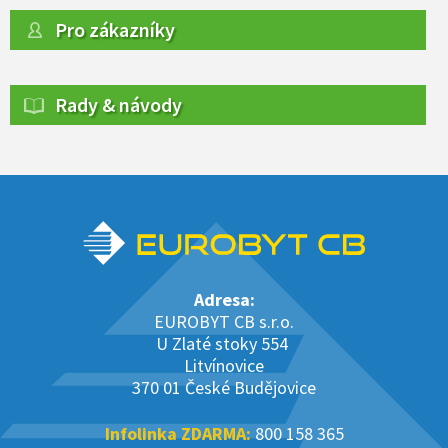
Pro zákazníky
Rady & návody
Adresa:
EUROBYT CB s.r.o.
U Zlaté stoky 554
Litvínovice
370 01 České Budějovice
Infolinka ZDARMA:
800 158 365