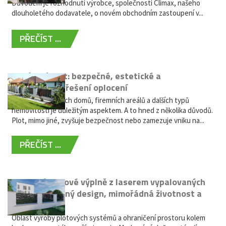
Důvodem je rozhodnutí výrobce, společnosti Climax, našeho
dlouholetého dodavatele, o novém obchodním zastoupení v...
PŘEČÍST ...
Hliníkový plot: bezpečné, estetické a
bezúdržbové řešení oplocení
Oplocení rodinných domů, firemních areálů a dalších typů
nemovitostí je důležitým aspektem. A to hned z několika důvodů.
Plot, mimo jiné, zvyšuje bezpečnost nebo zamezuje vniku na...
PŘEČÍST ...
Moderní plotové výplně z laserem vypalovaných
kovů: výjimečný design, mimořádná životnost a
žádná údržba
Oblast výroby plotových systémů a ohraničení prostoru kolem