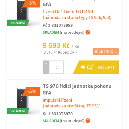
-5%
GfA
řízení tlačítkem TOTMAN
(náhrada za starší typy TS 956, 958)
SKLADEM
Kód:
3310TS959
SKLADEM
(i na prodejně)
9 693 Kč
/ ks
VÍCE INFO...
8 010.74 Kč bez DPH
+
KOUPIT
-
TS 970 řídicí jednotka pohonu
-5%
GfA
impulsní řízení
(náhrada za starší typ TS 961)
SKLADEM
Kód:
3310TS970
SKLADEM
(i na prodejně)