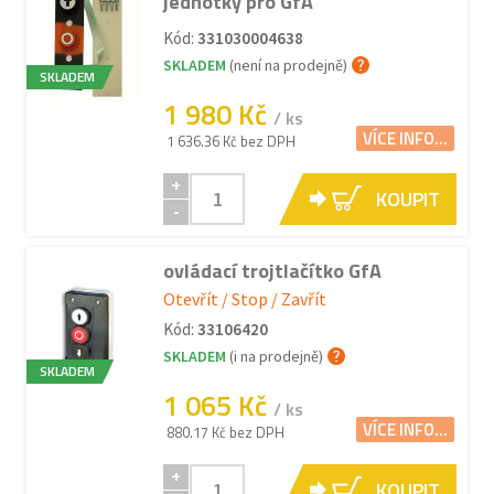
jednotky pro GfA
Kód:
331030004638
SKLADEM
(není na prodejně)
SKLADEM
1 980 Kč
/ ks
VÍCE INFO...
1 636.36 Kč bez DPH
+
KOUPIT
-
ovládací trojtlačítko GfA
Otevřít / Stop / Zavřít
Kód:
33106420
SKLADEM
(i na prodejně)
SKLADEM
1 065 Kč
/ ks
VÍCE INFO...
880.17 Kč bez DPH
+
KOUPIT