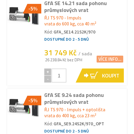
GfA SE 14.21 sada pohonu
-5%
průmyslových vrat
ŘJ TS 970 - Impuls
vrata do 600 kg, cca 40 m²
Kód:
GFA_SE14.21S2K/970
DOSTUPNÉ DO 2 - 5 DNŮ
31 749 Kč
/ sada
VÍCE INFO...
26 238.84 Kč bez DPH
+
KOUPIT
-
GfA SE 9.24 sada pohonu
-5%
průmyslových vrat
ŘJ TS 970 - Impuls + optolišta
vrata do 400 kg, cca 23 m²
Kód:
GFA_SE9.24S2K/970_OPT
DOSTUPNÉ DO 2 - 5 DNŮ