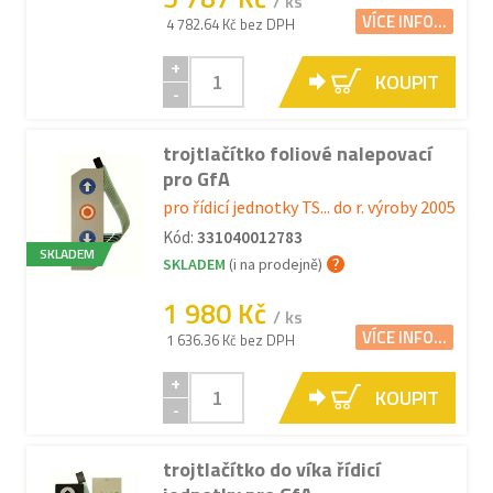
/ ks
VÍCE INFO...
4 782.64 Kč bez DPH
+
KOUPIT
-
trojtlačítko foliové nalepovací
pro GfA
pro řídicí jednotky TS... do r. výroby 2005
Kód:
331040012783
SKLADEM
SKLADEM
(i na prodejně)
1 980 Kč
/ ks
VÍCE INFO...
1 636.36 Kč bez DPH
+
KOUPIT
-
trojtlačítko do víka řídicí