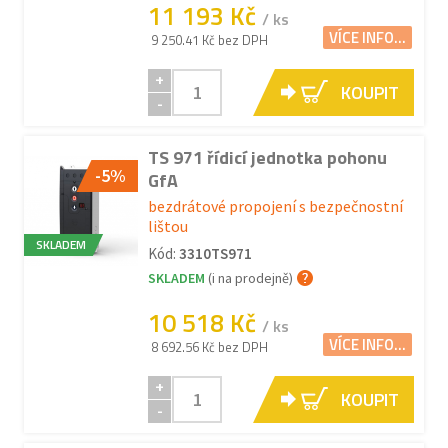
11 193 Kč
/ ks
VÍCE INFO...
9 250.41 Kč bez DPH
+
KOUPIT
-
TS 971 řídicí jednotka pohonu
-5%
GfA
bezdrátové propojení s bezpečnostní
lištou
SKLADEM
Kód:
3310TS971
SKLADEM
(i na prodejně)
10 518 Kč
/ ks
VÍCE INFO...
8 692.56 Kč bez DPH
+
KOUPIT
-