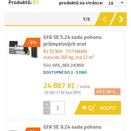
Produktů:
51
produktů na stránce:
18
1/3
GfA SE 5.24 sada pohonu
-5%
průmyslových vrat
ŘJ TS 959 - TOTMANN
vrata do 250 kg, cca 13 m²
Kód:
GFA_SE5.24/959
DOSTUPNÉ DO 2 - 5 DNŮ
24 887 Kč
/ sada
VÍCE INFO...
20 567.77 Kč bez DPH
+
KOUPIT
-
GfA SE 9.24 sada pohonu