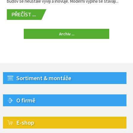
budov se neustále vyvíjí a inovuje. Moderní výplně se stávají...
PŘEČÍST ...
Archiv ...
Sortiment & montáže
O firmě
E-shop