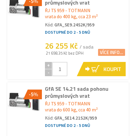
-5%
průmyslových vrat
ŘJ TS 959 - TOTMANN
vrata do 400 kg, cca 23 m²
Kód:
GFA_SE9.24S2K/959
DOSTUPNÉ DO 2 - 5 DNŮ
26 255 Kč
/ sada
VÍCE INFO...
21 698.35 Kč bez DPH
+
KOUPIT
-
GfA SE 14.21 sada pohonu
-5%
průmyslových vrat
ŘJ TS 959 - TOTMANN
vrata do 600 kg, cca 40 m²
Kód:
GFA_SE14.21S2K/959
DOSTUPNÉ DO 2 - 5 DNŮ