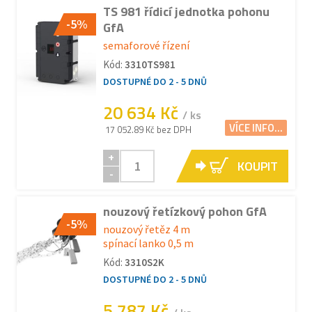
TS 981 řídicí jednotka pohonu
-5%
GfA
semaforové řízení
Kód:
3310TS981
DOSTUPNÉ DO 2 - 5 DNŮ
20 634 Kč
/ ks
VÍCE INFO...
17 052.89 Kč bez DPH
+
KOUPIT
-
nouzový řetízkový pohon GfA
-5%
nouzový řetěz 4 m
spínací lanko 0,5 m
Kód:
3310S2K
DOSTUPNÉ DO 2 - 5 DNŮ
5 787 Kč