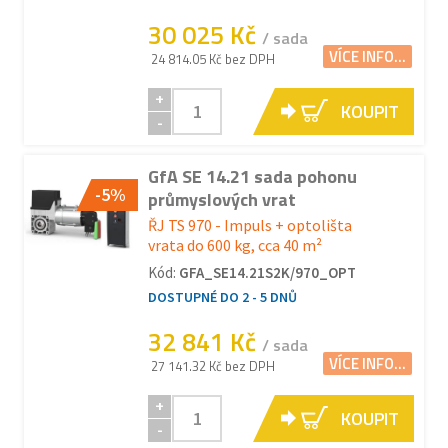
30 025 Kč
/ sada
VÍCE INFO...
24 814.05 Kč bez DPH
+
KOUPIT
-
GfA SE 14.21 sada pohonu
-5%
průmyslových vrat
ŘJ TS 970 - Impuls + optolišta
vrata do 600 kg, cca 40 m²
Kód:
GFA_SE14.21S2K/970_OPT
DOSTUPNÉ DO 2 - 5 DNŮ
32 841 Kč
/ sada
VÍCE INFO...
27 141.32 Kč bez DPH
+
KOUPIT
-