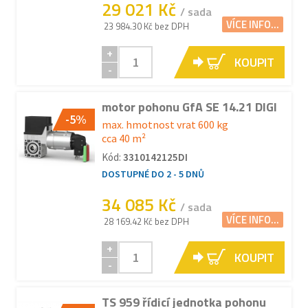
29 021 Kč
/ sada
VÍCE INFO...
23 984.30 Kč bez DPH
+
KOUPIT
-
motor pohonu GfA SE 14.21 DIGI
-5%
max. hmotnost vrat 600 kg
cca 40 m²
Kód:
3310142125DI
DOSTUPNÉ DO 2 - 5 DNŮ
34 085 Kč
/ sada
VÍCE INFO...
28 169.42 Kč bez DPH
+
KOUPIT
-
TS 959 řídicí jednotka pohonu