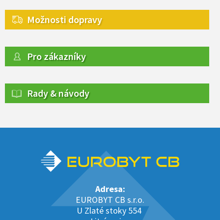
Možnosti dopravy
Pro zákazníky
Rady & návody
Adresa:
EUROBYT CB s.r.o.
U Zlaté stoky 554