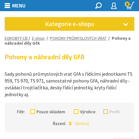
0
MENU
Kategorie e-shopu
EUROBYT-CB
/
E-shop
/
POHONY PRŮMYSLOVÝCH VRAT
/
Pohony a
náhradní díly GfA
Pohony a náhradní díly GfA
Sady pohonů průmyslových vrat GfA s řídícími jednotkami TS
959, TS 970, TS 971, samostatné pohony GfA, náhradní díly -
ovládací trojtlačítka, desky řídící jednotky, kryty řídící
jednotky aj.
Filtr:
Pouze skladem
Výrobce
Profil
Řazení:
Výchozí