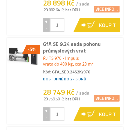
28 898 Kč
/ sada
VÍCE INFO...
23 882.64 Kč bez DPH
+
KOUPIT
-
GfA SE 9.24 sada pohonu
-5%
průmyslových vrat
ŘJ TS 970 - Impuls
vrata do 400 kg, cca 23 m²
Kód:
GFA_SE9.24S2K/970
DOSTUPNÉ DO 2 - 5 DNŮ
28 749 Kč
/ sada
VÍCE INFO...
23 759.50 Kč bez DPH
+
KOUPIT
-