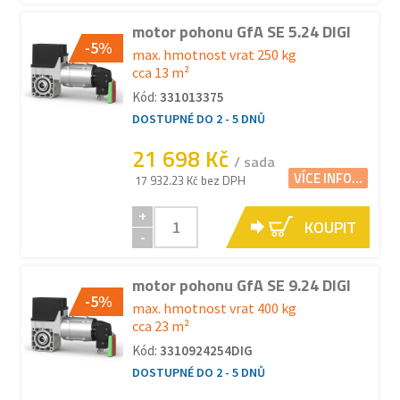
motor pohonu GfA SE 5.24 DIGI
-5%
max. hmotnost vrat 250 kg
cca 13 m²
Kód:
331013375
DOSTUPNÉ DO 2 - 5 DNŮ
21 698 Kč
/ sada
VÍCE INFO...
17 932.23 Kč bez DPH
+
KOUPIT
-
motor pohonu GfA SE 9.24 DIGI
-5%
max. hmotnost vrat 400 kg
cca 23 m²
Kód:
3310924254DIG
DOSTUPNÉ DO 2 - 5 DNŮ