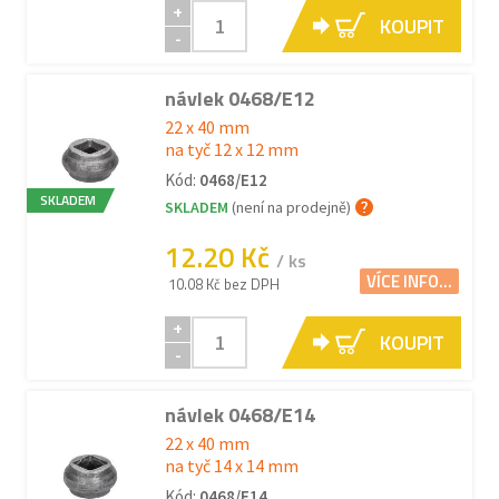
+
KOUPIT
-
návlek 0468/E12
22 x 40 mm
na tyč 12 x 12 mm
Kód:
0468/E12
SKLADEM
SKLADEM
(není na prodejně)
12.20 Kč
/ ks
VÍCE INFO...
10.08 Kč bez DPH
+
KOUPIT
-
návlek 0468/E14
22 x 40 mm
na tyč 14 x 14 mm
Kód:
0468/E14