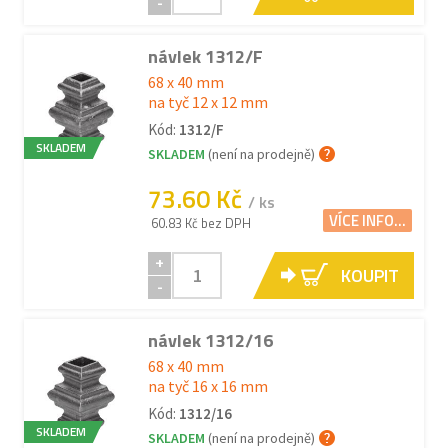
-
návlek 1312/F
68 x 40 mm
na tyč 12 x 12 mm
Kód:
1312/F
SKLADEM
SKLADEM
(není na prodejně)
73.60 Kč
/ ks
VÍCE INFO...
60.83 Kč bez DPH
+
KOUPIT
-
návlek 1312/16
68 x 40 mm
na tyč 16 x 16 mm
Kód:
1312/16
SKLADEM
SKLADEM
(není na prodejně)