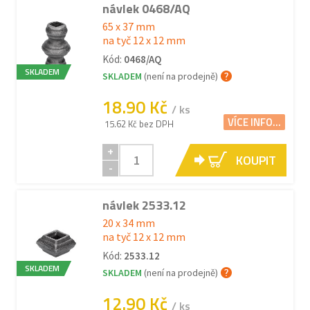
návlek 0468/AQ
65 x 37 mm
na tyč 12 x 12 mm
Kód:
0468/AQ
SKLADEM
SKLADEM
(není na prodejně)
18.90 Kč
/ ks
VÍCE INFO...
15.62 Kč bez DPH
+
KOUPIT
-
návlek 2533.12
20 x 34 mm
na tyč 12 x 12 mm
Kód:
2533.12
SKLADEM
SKLADEM
(není na prodejně)
12.90 Kč
/ ks