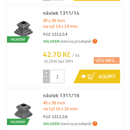
návlek 1311/14
40 x 38 mm
na tyč 14 x 14 mm
Kód:
1311/14
SKLADEM
SKLADEM
(není na prodejně)
42.70 Kč
/ ks
VÍCE INFO...
35.29 Kč bez DPH
+
KOUPIT
-
návlek 1311/16
40 x 38 mm
na tyč 16 x 16 mm
Kód:
1311/16
SKLADEM
SKLADEM
(není na prodejně)