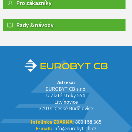
Pro zákazníky
Rady & návody
Adresa:
EUROBYT CB s.r.o.
U Zlaté stoky 554
Litvínovice
370 01 České Budějovice
Infolinka ZDARMA:
800 158 365
E-mail:
info@eurobyt-cb.cz