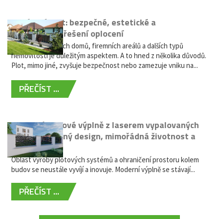
Hliníkový plot: bezpečné, estetické a
bezúdržbové řešení oplocení
Oplocení rodinných domů, firemních areálů a dalších typů
nemovitostí je důležitým aspektem. A to hned z několika důvodů.
Plot, mimo jiné, zvyšuje bezpečnost nebo zamezuje vniku na...
PŘEČÍST ...
Moderní plotové výplně z laserem vypalovaných
kovů: výjimečný design, mimořádná životnost a
žádná údržba
Oblast výroby plotových systémů a ohraničení prostoru kolem
budov se neustále vyvíjí a inovuje. Moderní výplně se stávají...
PŘEČÍST ...