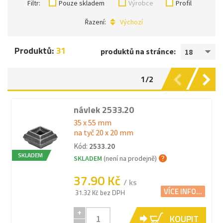
Filtr:
Pouze skladem
Výrobce
Profil
Řazení:
Výchozí
Produktů:
31
produktů na stránce:
18
1/2
návlek 2533.20
35 x 55 mm
na tyč 20 x 20 mm
Kód:
2533.20
SKLADEM
SKLADEM
(není na prodejně)
37.90 Kč
/ ks
VÍCE INFO...
31.32 Kč bez DPH
+
KOUPIT