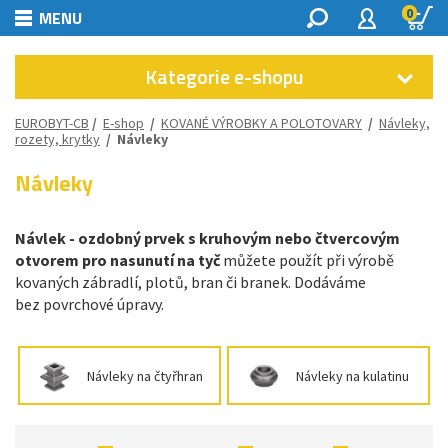
0
MENU
Kategorie e-shopu
EUROBYT-CB
/
E-shop
/
KOVANÉ VÝROBKY A POLOTOVARY
/
Návleky,
rozety, krytky
/
Návleky
Návleky
Návlek - ozdobný prvek s kruhovým nebo čtvercovým
otvorem pro nasunutí na tyč
můžete použít při výrobě
kovaných zábradlí, plotů, bran či branek. Dodáváme
bez povrchové úpravy.
Návleky na čtyřhran
Návleky na kulatinu