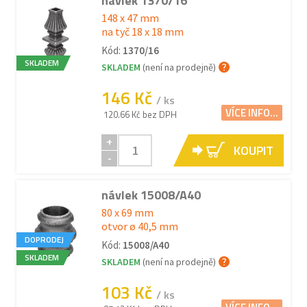
návlek 1370/16
148 x 47 mm
na tyč 18 x 18 mm
Kód:
1370/16
SKLADEM
SKLADEM
(není na prodejně)
146 Kč
/ ks
VÍCE INFO...
120.66 Kč bez DPH
+
KOUPIT
-
návlek 15008/A40
80 x 69 mm
otvor ø 40,5 mm
DOPRODEJ
Kód:
15008/A40
SKLADEM
SKLADEM
(není na prodejně)
103 Kč
/ ks