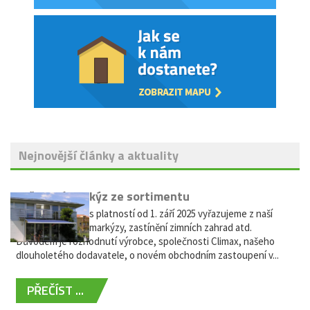
Nejnovější články a aktuality
Vyřazení markýz ze sortimentu
Vážení zákazníci, s platností od 1. září 2025 vyřazujeme z naší
nabídky výsuvné markýzy, zastínění zimních zahrad atd.
Důvodem je rozhodnutí výrobce, společnosti Climax, našeho
dlouholetého dodavatele, o novém obchodním zastoupení v...
PŘEČÍST ...