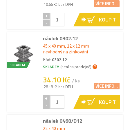
VÍCE INFO...
10.66 Kč bez DPH
+
KOUPIT
-
návlek 0302.12
45 x 40 mm, 12 x 12 mm
nevhodný na zinkování
Kód:
0302.12
SKLADEM
SKLADEM
(není na prodejně)
34.10 Kč
/ ks
VÍCE INFO...
28.18 Kč bez DPH
+
KOUPIT
-
návlek 0468/D12
22 x 40 mm