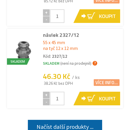
VÍCE INFO...
85.12 Kč bez DPH
+
KOUPIT
-
návlek 2327/12
55 x 45 mm
na tyč 12 x 12 mm
Kód:
2327/12
SKLADEM
SKLADEM
(není na prodejně)
46.30 Kč
/ ks
VÍCE INFO...
38.26 Kč bez DPH
+
KOUPIT
-
Načíst další produkty ...