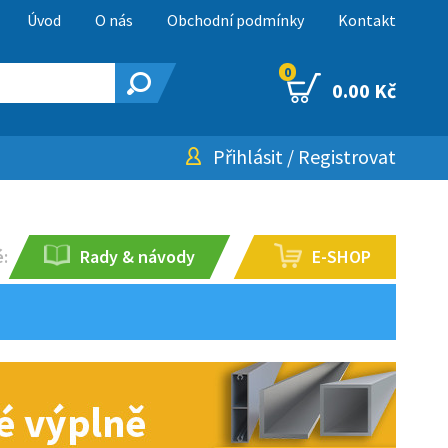
Úvod
O nás
Obchodní podmínky
Kontakt
0
0.00 Kč
Přihlásit
/
Registrovat
:
Rady & návody
E-SHOP