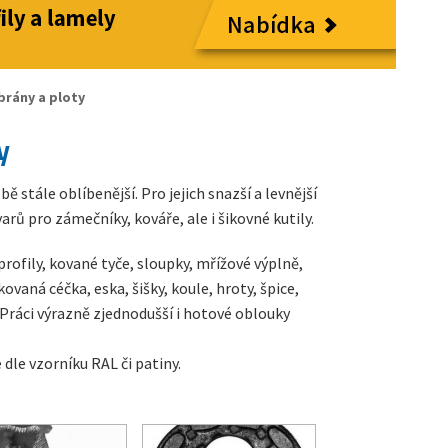
rány a ploty
y
ě stále oblíbenější. Pro jejich snazší a levnější
 pro zámečníky, kováře, ale i šikovné kutily.
ofily, kované tyče, sloupky, mřížové výplně,
vaná céčka, eska, šišky, koule, hroty, špice,
Práci výrazně zjednodušší i hotové oblouky
le vzorníku RAL či patiny.