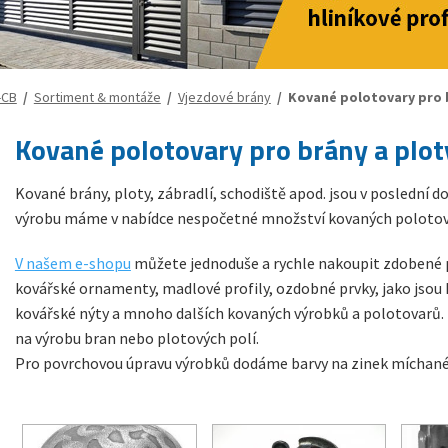
-CB
/
Sortiment & montáže
/
Vjezdové brány
/ Kované polotovary pro b
Kované polotovary pro brány a plot
Kované brány, ploty, zábradlí, schodiště apod. jsou v poslední dob
výrobu máme v nabídce nespočetné množství kovaných polotovarů
V našem e-shopu
můžete jednoduše a rychle nakoupit zdobené pr
kovářské ornamenty, madlové profily, ozdobné prvky, jako jsou ko
kovářské nýty a mnoho dalších kovaných výrobků a polotovarů. 
na výrobu bran nebo plotových polí.
Pro povrchovou úpravu výrobků dodáme barvy na zinek míchané d