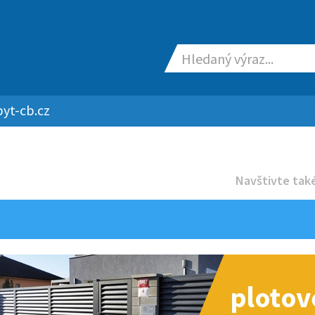
yt-cb.cz
Navštivte také