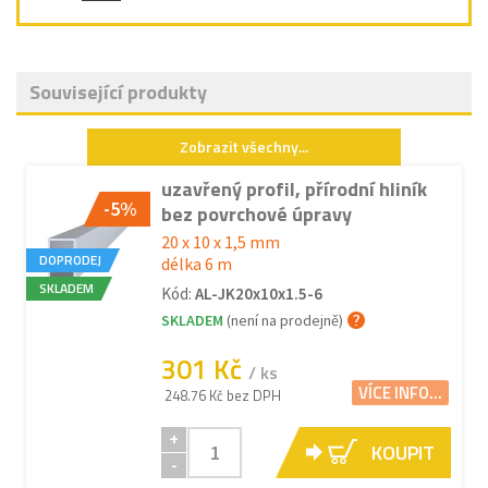
Související produkty
Zobrazit všechny...
uzavřený profil, přírodní hliník
-5%
bez povrchové úpravy
20 x 10 x 1,5 mm
DOPRODEJ
délka 6 m
SKLADEM
Kód:
AL-JK20x10x1.5-6
SKLADEM
(není na prodejně)
301 Kč
/ ks
VÍCE INFO...
248.76 Kč bez DPH
+
KOUPIT
-