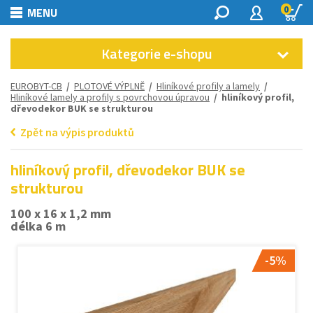
0
MENU
Kategorie e-shopu
EUROBYT-CB
/
PLOTOVÉ VÝPLNĚ
/
Hliníkové profily a lamely
/
Hliníkové lamely a profily s povrchovou úpravou
/ hliníkový profil,
dřevodekor BUK se strukturou
Zpět na výpis produktů
hliníkový profil, dřevodekor BUK se
strukturou
100 x 16 x 1,2 mm
délka 6 m
-5%