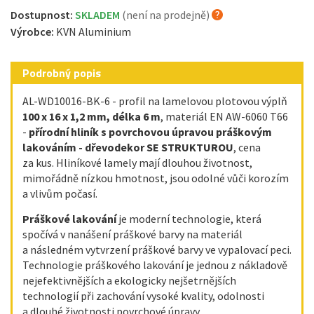
Dostupnost:
SKLADEM
(není na prodejně)
Výrobce:
KVN Aluminium
Podrobný popis
AL-WD10016-BK-6 - profil na lamelovou plotovou výplň
100 x 16 x 1,2 mm, délka 6 m
, materiál EN AW-6060 T66
-
přírodní hliník s povrchovou úpravou práškovým
lakováním - dřevodekor SE STRUKTUROU
, cena
za kus. Hliníkové lamely mají dlouhou životnost,
mimořádně nízkou hmotnost, jsou odolné vůči korozím
a vlivům počasí.
Práškové lakování
je moderní technologie, která
spočívá v nanášení práškové barvy na materiál
a následném vytvrzení práškové barvy ve vypalovací peci.
Technologie práškového lakování je jednou z nákladově
nejefektivnějších a ekologicky nejšetrnějších
technologií při zachování vysoké kvality, odolnosti
a dlouhé životnosti povrchové úpravy.