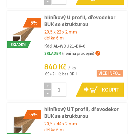
-
hliníkový U profil, dřevodekor
-5%
BUK se strukturou
20,5 x 22 x 2 mm
délka 6 m
SKLADEM
Kód:
AL-WDU21-BK-6
SKLADEM
(není na prodejně)
840 Kč
/ ks
VÍCE INFO...
694.21 Kč bez DPH
+
KOUPIT
-
hliníkový UT profil, dřevodekor
-5%
BUK se strukturou
20,5 x 44 x 2 mm
délka 6 m