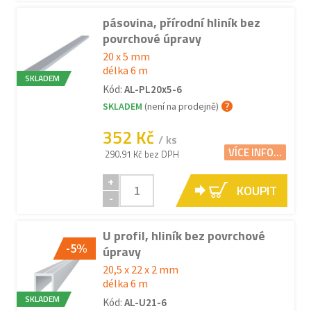
pásovina, přírodní hliník bez
povrchové úpravy
20 x 5 mm
délka 6 m
SKLADEM
Kód:
AL-PL20x5-6
SKLADEM
(není na prodejně)
352 Kč
/ ks
VÍCE INFO...
290.91 Kč bez DPH
+
KOUPIT
-
U profil, hliník bez povrchové
-5%
úpravy
20,5 x 22 x 2 mm
délka 6 m
SKLADEM
Kód:
AL-U21-6