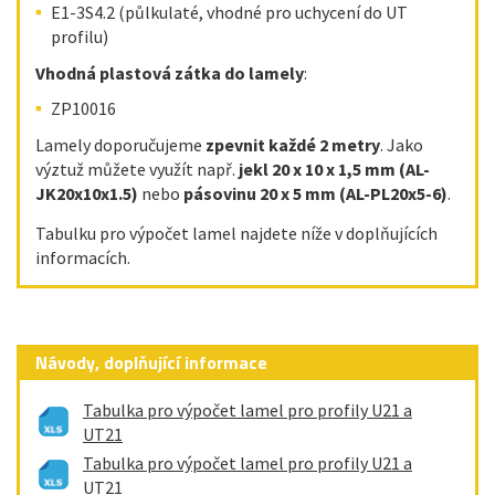
E1-3S4.2 (půlkulaté, vhodné pro uchycení do UT
profilu)
Vhodná plastová zátka do lamely
:
ZP10016
Lamely doporučujeme
zpevnit každé 2 metry
. Jako
výztuž můžete využít např.
jekl 20 x 10 x 1,5 mm (AL-
JK20x10x1.5)
nebo
pásovinu 20 x 5 mm (AL-PL20x5-6)
.
Tabulku pro výpočet lamel najdete níže v doplňujících
informacích.
Návody, doplňující informace
Tabulka pro výpočet lamel pro profily U21 a
UT21
Tabulka pro výpočet lamel pro profily U21 a
UT21