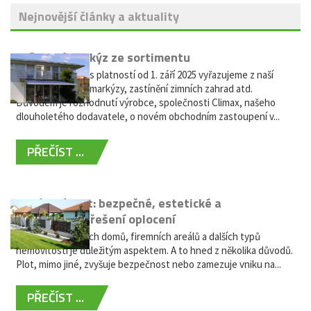
Nejnovější články a aktuality
Vyřazení markýz ze sortimentu
Vážení zákazníci, s platností od 1. září 2025 vyřazujeme z naší
nabídky výsuvné markýzy, zastínění zimních zahrad atd.
Důvodem je rozhodnutí výrobce, společnosti Climax, našeho
dlouholetého dodavatele, o novém obchodním zastoupení v...
PŘEČÍST ...
Hliníkový plot: bezpečné, estetické a
bezúdržbové řešení oplocení
Oplocení rodinných domů, firemních areálů a dalších typů
nemovitostí je důležitým aspektem. A to hned z několika důvodů.
Plot, mimo jiné, zvyšuje bezpečnost nebo zamezuje vniku na...
PŘEČÍST ...