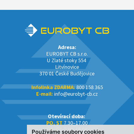
Adresa:
EUROBYT CB s.r.o.
U Zlaté stoky 554
Litvínovice
370 01 České Budějovice
Infolinka ZDARMA:
800 158 365
E-mail:
info@eurobyt-cb.cz
Otevírací doba:
PO, ST
7.30–17.00
ÚT, ČT
7.30–16.00
Používáme soubory cookies