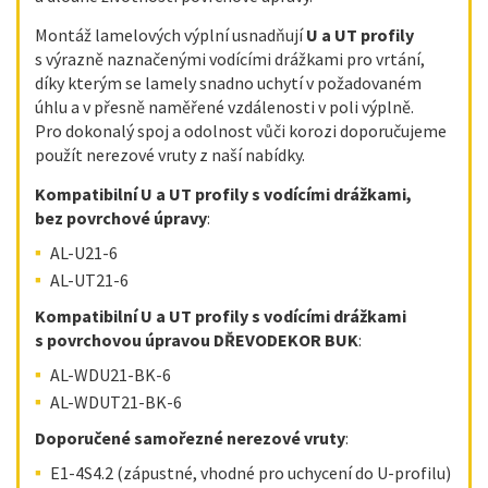
Montáž lamelových výplní usnadňují
U a UT profily
s výrazně naznačenými vodícími drážkami pro vrtání,
díky kterým se lamely snadno uchytí v požadovaném
úhlu a v přesně naměřené vzdálenosti v poli výplně.
Pro dokonalý spoj a odolnost vůči korozi doporučujeme
použít nerezové vruty z naší nabídky.
Kompatibilní U a UT profily s vodícími drážkami,
bez povrchové úpravy
:
AL-U21-6
AL-UT21-6
Kompatibilní U a UT profily s vodícími drážkami
s povrchovou úpravou DŘEVODEKOR BUK
:
AL-WDU21-BK-6
AL-WDUT21-BK-6
Doporučené samořezné nerezové vruty
:
E1-4S4.2 (zápustné, vhodné pro uchycení do U-profilu)