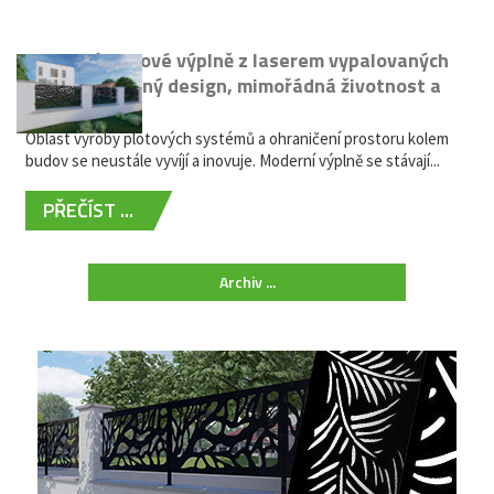
Moderní plotové výplně z laserem vypalovaných
kovů: výjimečný design, mimořádná životnost a
žádná údržba
Oblast výroby plotových systémů a ohraničení prostoru kolem
budov se neustále vyvíjí a inovuje. Moderní výplně se stávají...
PŘEČÍST ...
Archiv ...