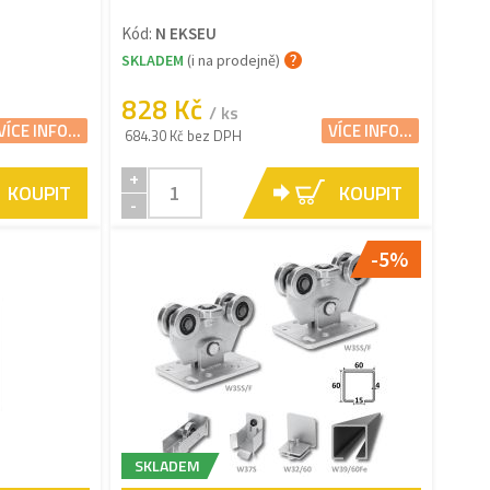
Kód:
N EKSEU
SKLADEM
(i na prodejně)
828 Kč
/ ks
VÍCE INFO...
VÍCE INFO...
684.30 Kč bez DPH
+
KOUPIT
KOUPIT
-
-5%
SKLADEM