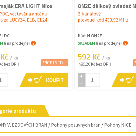
maják ERA LIGHT Nice
ON2E dálkový ovladač N
V/DC, vestavěná anténa
2-kanálový
a za LUCY24, ELB, EL24
plovoucí kód 433,92 MHz
ELDC
Kód:
N ON2E
EM
(i na prodejně)
SKLADEM
(i na prodejně)
 Kč
592 Kč
/ ks
/ ks
VÍCE INFO...
Kč bez DPH
489.26 Kč bez DPH
+
KOUPIT
-
gorie produktu
NY VJEZDOVÝCH BRAN
/
Pohony posuvných bran
/
Pohony NICE