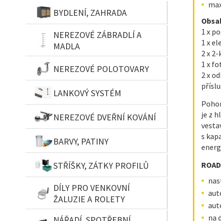
max
BYDLENÍ, ZAHRADA
Obsah
1 x p
NEREZOVÉ ZÁBRADLÍ A
1 x e
MADLA
2 x 2
1 x f
NEREZOVÉ POLOTOVARY
2 x od
přísl
LANKOVÝ SYSTÉM
Pohon
je z 
NEREZOVÉ DVEŘNÍ KOVÁNÍ
vesta
s kap
BARVY, PATINY
energ
STŘÍŠKY, ZÁTKY PROFILŮ
ROAD4
nas
DÍLY PRO VENKOVNÍ
aut
ŽALUZIE A ROLETY
aut
na 
NÁŘADÍ, SPOTŘEBNÍ