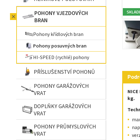
SKLAD
POHONY VJEZDOVÝCH
BRAN
Pohony křídlových bran
Pohony posuvných bran
HI-SPEED (rychlé) pohony
PŘÍSLUŠENSTVÍ POHONŮ
Podr
POHONY GARÁŽOVÝCH
NICE 
VRAT
kg.
DOPLŇKY GARÁŽOVÝCH
Tech
VRAT
max
POHONY PRŮMYSLOVÝCH
nap
VRAT
ver