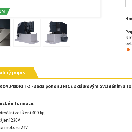
EM
Hm
Po
NIC
ovl
Uka
obný popis
ROAD400 KIT-Z - sada pohonu NICE s dálkovým ovládáním a f
nické informace
:
imální zatížení 400 kg
ájení 230V
ze motoru 24V