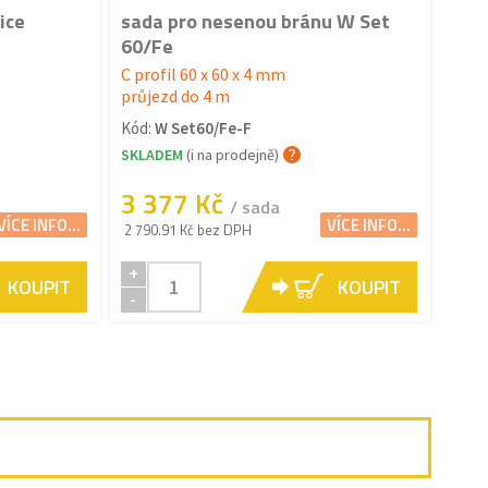
ice
sada pro nesenou bránu W Set
60/Fe
C profil 60 x 60 x 4 mm
průjezd do 4 m
Kód:
W Set60/Fe-F
SKLADEM
(i na prodejně)
3 377 Kč
/ sada
VÍCE INFO...
VÍCE INFO...
2 790.91 Kč bez DPH
+
KOUPIT
KOUPIT
-