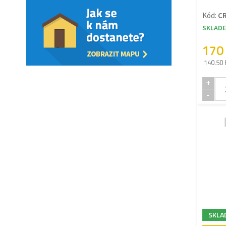
Kód:
C
SKLAD
170
140.50 
+
-
SKLA