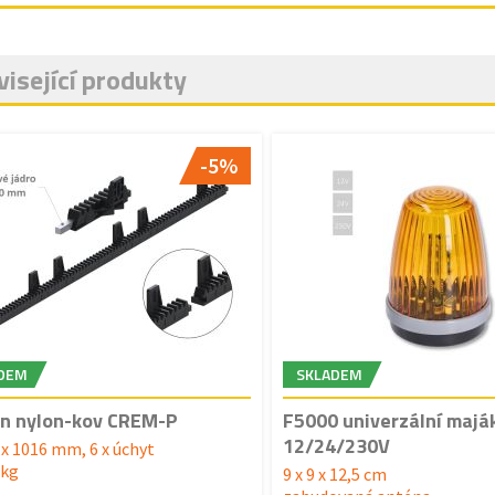
isející produkty
-5%
DEM
SKLADEM
n nylon-kov CREM-P
F5000 univerzální majá
12/24/230V
 x 1016 mm, 6 x úchyt
 kg
9 x 9 x 12,5 cm