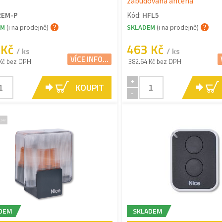
zabudovaná anténa
REM-P
Kód:
HFL5
EM
(i na prodejně)
SKLADEM
(i na prodejně)
 Kč
463 Kč
/ ks
/ ks
VÍCE INFO...
Kč bez DPH
382.64 Kč bez DPH
+
KOUPIT
-
DEM
SKLADEM