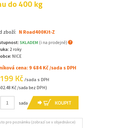
nu do 400 kg
d zboží:
N Road400Kit-Z
stupnost:
SKLADEM
(i na prodejně)
ruka:
2 roky
robce:
NICE
níková cena: 9 684 Kč /sada s DPH
 199 Kč
/sada s DPH
602.48 Kč /sada bez DPH)
KOUPIT
sada