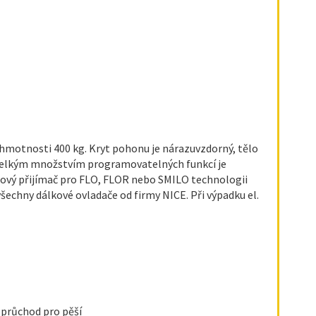
motnosti 400 kg. Kryt pohonu je nárazuvzdorný, tělo
s velkým množstvím programovatelných funkcí je
ádiový přijímač pro FLO, FLOR nebo SMILO technologii
šechny dálkové ovladače od firmy NICE. Při výpadku el.
 průchod pro pěší