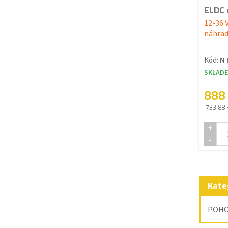
ELDC 
12-36 
náhrad
Kód:
N 
SKLAD
888
733.88 
+
-
Kate
POHO