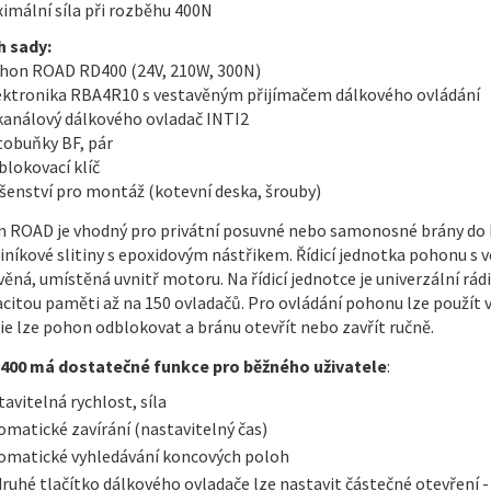
imální síla při rozběhu 400N
 sady:
ohon ROAD RD400 (24V, 210W, 300N)
lektronika RBA4R10 s vestavěným přijímačem dálkového ovládání
-kanálový dálkového ovladač INTI2
otobuňky BF, pár
blokovací klíč
ušenství pro montáž (kotevní deska, šrouby)
 ROAD je vhodný pro privátní posuvné nebo samonosné brány do h
hliníkové slitiny s epoxidovým nástřikem. Řídicí jednotka pohonu 
věná, umístěná uvnitř motoru. Na řídicí jednotce je univerzální r
acitou paměti až na 150 ovladačů. Pro ovládání pohonu lze použít v
ie lze pohon odblokovat a bránu otevřít nebo zavřít ručně.
00 má dostatečné funkce pro běžného uživatele
:
tavitelná rychlost, síla
omatické zavírání (nastavitelný čas)
omatické vyhledávání koncových poloh
druhé tlačítko dálkového ovladače lze nastavit částečné otevření -