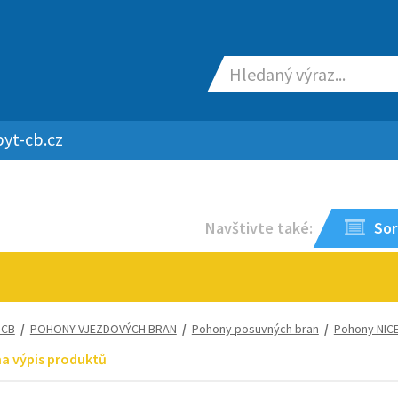
yt-cb.cz
Navštivte také:
Sor
-CB
/
POHONY VJEZDOVÝCH BRAN
/
Pohony posuvných bran
/
Pohony NIC
na výpis produktů