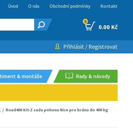
Úvod
O nás
Obchodní podmínky
Kontakt
0
0.00 Kč
Přihlásit
/
Registrovat
timent & montáže
Rady & návody
E
/ Road400 Kit-Z sada pohonu Nice pro bránu do 400 kg