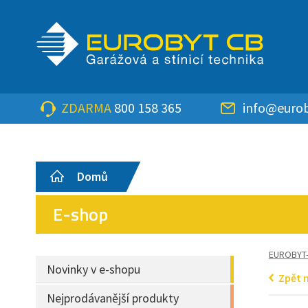
ZDARMA
800 158 365
info@eurob
Domů
E-shop
EUROBYT
Novinky v e-shopu
Zpět 
Nejprodávanější produkty