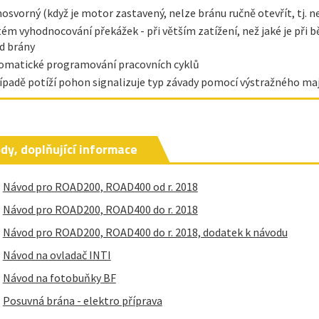
osvorný (když je motor zastavený, nelze bránu ručně otevřít, tj. 
tém vyhodnocování překážek - při větším zatížení, než jaké je při 
d brány
omatické programování pracovních cyklů
řípadě potíží pohon signalizuje typ závady pomocí výstražného ma
dy, doplňující informace
Návod pro ROAD200, ROAD400 od r. 2018
Návod pro ROAD200, ROAD400 do r. 2018
Návod pro ROAD200, ROAD400 do r. 2018, dodatek k návodu
Návod na ovladač INTI
Návod na fotobuňky BF
Posuvná brána - elektro příprava