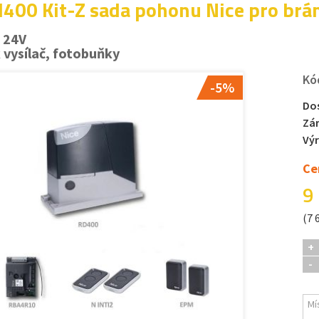
400 Kit-Z sada pohonu Nice pro brá
 24V
k vysílač, fotobuňky
Kó
-5%
Do
Zá
Vý
Ce
9
(7 
+
-