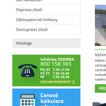
Doprava zboží
Odstoupení od smlouvy
Dostupnost zboží
Katalogy
Vyřaz
Vážení z
vyřazuj
zastíně
rozhodn
našeho 
PŘEČ