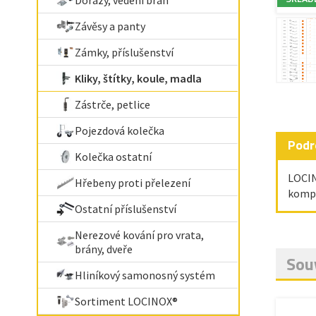
Dorazy, vedení bran
Závěsy a panty
Zámky, příslušenství
Kliky, štítky, koule, madla
Zástrče, petlice
Pojezdová kolečka
Podr
Kolečka ostatní
LOCIN
Hřebeny proti přelezení
kompl
Ostatní příslušenství
Nerezové kování pro vrata,
brány, dveře
Souv
Hliníkový samonosný systém
Sortiment LOCINOX®