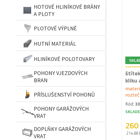
HOTOVÉ HLINÍKOVÉ BRÁNY
A PLOTY
PLOTOVÉ VÝPLNĚ
HUTNÍ MATERIÁL
HLINÍKOVÉ POLOTOVARY
SKLA
štíte
POHONY VJEZDOVÝCH
kliku 
BRAN
materi
PŘÍSLUŠENSTVÍ POHONŮ
rozte
Kód:
30
POHONY GARÁŽOVÝCH
SKLAD
VRAT
260
DOPLŇKY GARÁŽOVÝCH
214.88 
VRAT