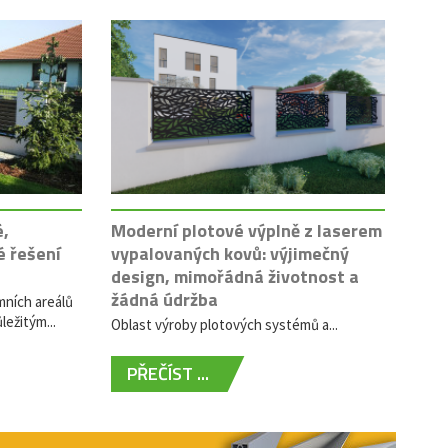
é,
Moderní plotové výplně z laserem
é řešení
vypalovaných kovů: výjimečný
design, mimořádná životnost a
žádná údržba
mních areálů
ležitým...
Oblast výroby plotových systémů a...
PŘEČÍST ...