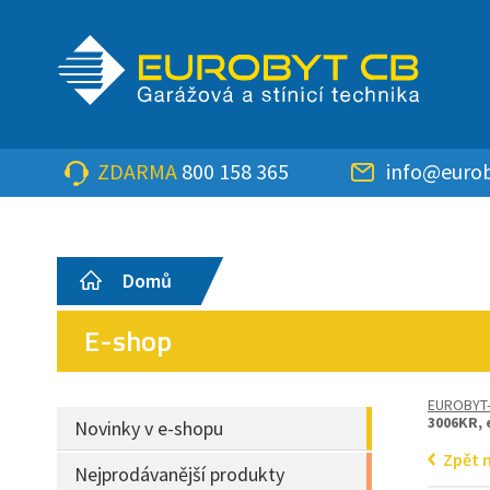
ZDARMA
800 158 365
info@eurob
Domů
E-shop
EUROBYT
3006KR, 
Novinky v e-shopu
Zpět 
Nejprodávanější produkty