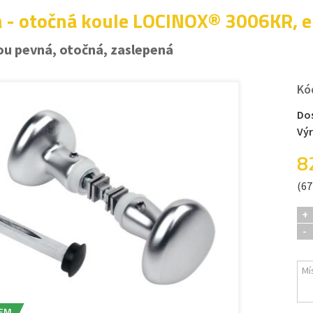
a - otočná koule LOCINOX® 3006KR, e
ou pevná, otočná, zaslepená
Kó
Do
Vý
8
(67
+
-
EM