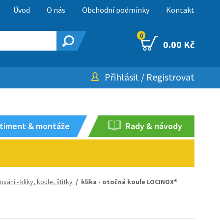
Úvod
O nás
Obchodní podmínky
Kontakt
0
0.00 Kč
Přihlásit
/
Registrovat
timent & montáže
Rady & návody
ování - kliky, koule, štítky
/ klika - otočná koule LOCINOX®