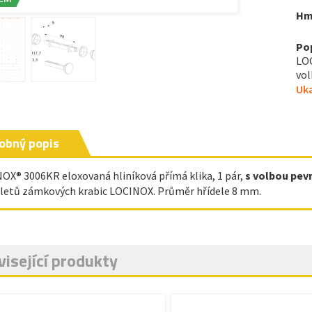
Hm
Po
LOC
vol
Uka
obný popis
OX® 3006KR eloxovaná hliníková přímá klika, 1 pár,
s volbou pev
etů zámkových krabic LOCINOX. Průměr hřídele 8 mm.
isející produkty