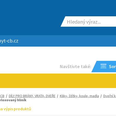
yt-cb.cz
Navštivte také:
Sor
-CB
/
DÍLY PRO BRÁNY, VRATA, DVEŘE
/
Kliky, štítky, koule, madla
/
Dveřní k
eloxovaný hliník
na výpis produktů