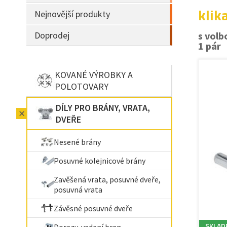
klik
Nejnovější produkty
Doprodej
s volb
1 pár
KOVANÉ VÝROBKY A
POLOTOVARY
DÍLY PRO BRÁNY, VRATA,
DVEŘE
Nesené brány
Posuvné kolejnicové brány
Zavěšená vrata, posuvné dveře,
posuvná vrata
Závěsné posuvné dveře
SKLAD