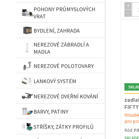
+
POHONY PRŮMYSLOVÝCH
-
VRAT
BYDLENÍ, ZAHRADA
NEREZOVÉ ZÁBRADLÍ A
MADLA
NEREZOVÉ POLOTOVARY
LANKOVÝ SYSTÉM
SKLA
NEREZOVÉ DVEŘNÍ KOVÁNÍ
zadla
FIFT
BARVY, PATINY
hloubk
pro pr
STŘÍŠKY, ZÁTKY PROFILŮ
Kód:
F
SKLAD