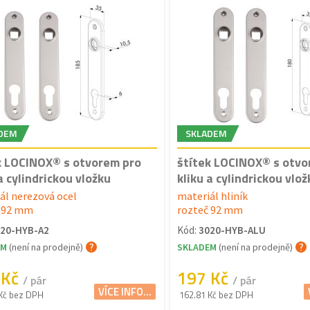
DEM
SKLADEM
k LOCINOX® s otvorem pro
štítek LOCINOX® s otvo
a cylindrickou vložku
kliku a cylindrickou vlož
ál nerezová ocel
materiál hliník
č 92 mm
rozteč 92 mm
20-HYB-A2
Kód:
3020-HYB-ALU
EM
(není na prodejně)
SKLADEM
(není na prodejně)
 Kč
197 Kč
/ pár
/ pár
VÍCE INFO...
Kč bez DPH
162.81 Kč bez DPH