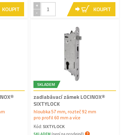
+
KOUPIT
KOUPIT
-
SKLADEM
CINOX®
zadlabávací zámek LOCINOX®
SIXTYLOCK
 mm
hloubka 57 mm, rozteč 92 mm
pro profil 60 mm a více
Kód:
SIXTYLOCK
SKLADEM
(není na prodejně)