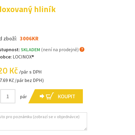
loxovaný hliník
d zboží:
3006KR
stupnost:
SKLADEM
(není na prodejně)
robce:
LOCINOX®
20 Kč
/pár s DPH
7.69 Kč /pár bez DPH)
KOUPIT
pár