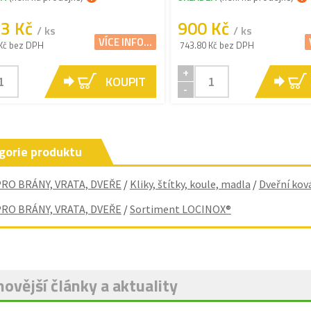
33 Kč
900 Kč
/ ks
/ ks
VÍCE INFO...
Kč bez DPH
743.80 Kč bez DPH
+
KOUPIT
-
gorie produktu
PRO BRÁNY, VRATA, DVEŘE
/
Kliky, štítky, koule, madla
/
Dveřní ková
PRO BRÁNY, VRATA, DVEŘE
/
Sortiment LOCINOX®
ovější články a aktuality