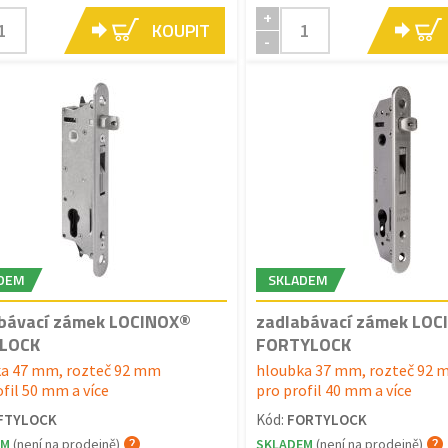
+
KOUPIT
-
DEM
SKLADEM
bávací zámek LOCINOX®
zadlabávací zámek LO
YLOCK
FORTYLOCK
a 47 mm, rozteč 92 mm
hloubka 37 mm, rozteč 92
ofil 50 mm a více
pro profil 40 mm a více
IFTYLOCK
Kód:
FORTYLOCK
EM
(není na prodejně)
SKLADEM
(není na prodejně)