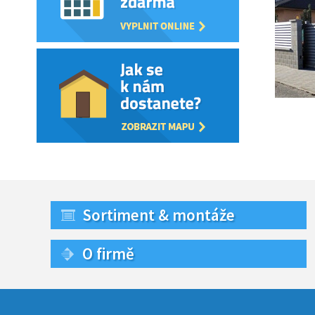
Sortiment & montáže
O firmě