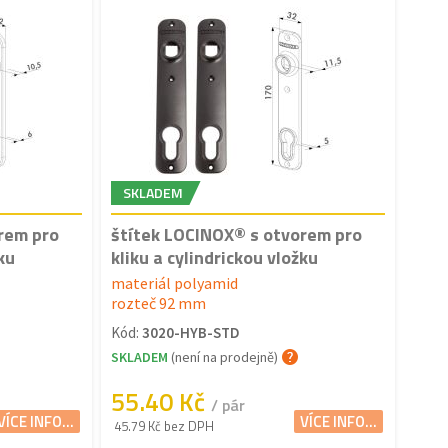
SKLADEM
rem pro
štítek LOCINOX® s otvorem pro
ku
kliku a cylindrickou vložku
materiál polyamid
rozteč 92 mm
Kód:
3020-HYB-STD
SKLADEM
(není na prodejně)
55.40 Kč
/ pár
VÍCE INFO...
VÍCE INFO...
45.79 Kč bez DPH