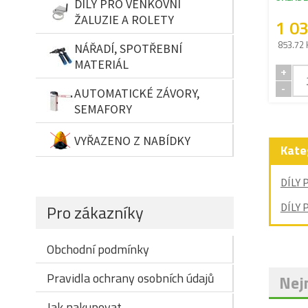
DÍLY PRO VENKOVNÍ
ŽALUZIE A ROLETY
1 0
853.72 
NÁŘADÍ, SPOTŘEBNÍ
MATERIÁL
+
-
AUTOMATICKÉ ZÁVORY,
SEMAFORY
VYŘAZENO Z NABÍDKY
Kate
DÍLY 
Pro zákazníky
DÍLY 
Obchodní podmínky
Pravidla ochrany osobních údajů
Nejn
Jak nakupovat