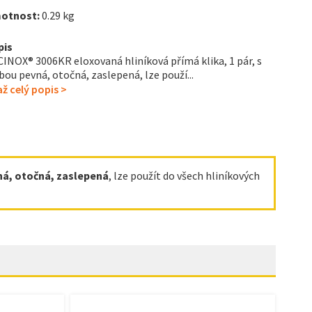
otnost:
0.29 kg
pis
INOX® 3006KR eloxovaná hliníková přímá klika, 1 pár, s
bou pevná, otočná, zaslepená, lze použí...
ž celý popis >
ná, otočná, zaslepená
, lze použít do všech hliníkových