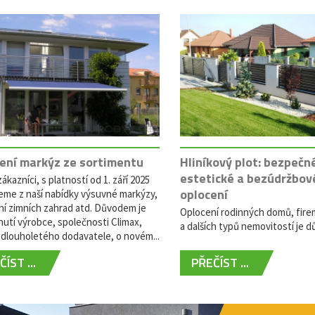
ení markýz ze sortimentu
Hliníkový plot: bezpečn
estetické a bezúdržbov
ákazníci, s platností od 1. září 2025
oplocení
eme z naší nabídky výsuvné markýzy,
ní zimních zahrad atd. Důvodem je
Oplocení rodinných domů, fire
utí výrobce, společnosti Climax,
a dalších typů nemovitostí je dů
dlouholetého dodavatele, o novém...
ÍST ...
PŘEČÍST ...