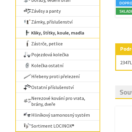
Dorazy, vedení bran
DOPRO
Závěsy a panty
SKLAD
Zámky, příslušenství
Kliky, štítky, koule, madla
Zástrče, petlice
Podr
Pojezdová kolečka
2347L
Kolečka ostatní
Hřebeny proti přelezení
Ostatní příslušenství
Souv
Nerezové kování pro vrata,
brány, dveře
Hliníkový samonosný systém
Sortiment LOCINOX®