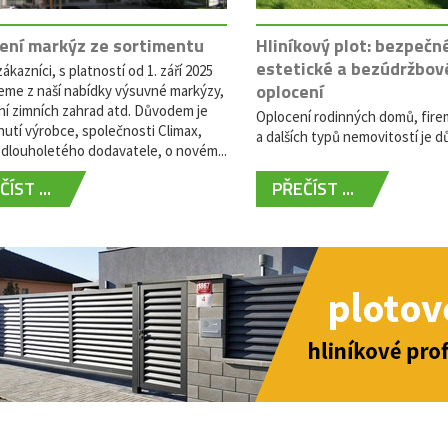
ení markýz ze sortimentu
Hliníkový plot: bezpečn
estetické a bezúdržbov
ákazníci, s platností od 1. září 2025
oplocení
eme z naší nabídky výsuvné markýzy,
ní zimních zahrad atd. Důvodem je
Oplocení rodinných domů, fire
utí výrobce, společnosti Climax,
a dalších typů nemovitostí je dů
dlouholetého dodavatele, o novém...
ÍST ...
PŘEČÍST ...