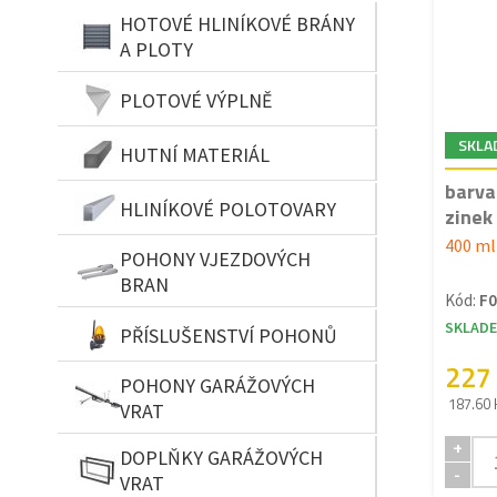
HOTOVÉ HLINÍKOVÉ BRÁNY
A PLOTY
PLOTOVÉ VÝPLNĚ
SKLA
HUTNÍ MATERIÁL
barva
HLINÍKOVÉ POLOTOVARY
zinek 
400 ml
POHONY VJEZDOVÝCH
BRAN
Kód:
F0
SKLAD
PŘÍSLUŠENSTVÍ POHONŮ
227
POHONY GARÁŽOVÝCH
187.60 
VRAT
+
DOPLŇKY GARÁŽOVÝCH
-
VRAT