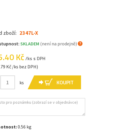
d zboží:
2347L-X
stupnost:
SKLADEM
(není na prodejně)
5.40 Kč
/ks s DPH
.79 Kč /ks bez DPH)
KOUPIT
ks
otnost:
0.56 kg