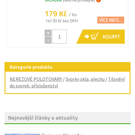
179 Kč
/ ks
VÍCE INFO...
147.93 Kč bez DPH
+
KOUPIT
-
Kategorie produktu
NEREZOVÉ POLOTOVARY
/
Svorky skla, plechu
/
Těsnění
do svorek, příslušenství
Nejnovější články a aktuality