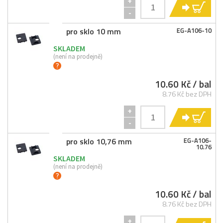
+
KO
-
pro sklo 10 mm
EG-
A106-
10
SKLADEM
(není na prodejně)
10.60 Kč
/ bal
8.76 Kč bez DPH
+
KO
-
pro sklo 10,76 mm
EG-
A106-
10.76
SKLADEM
(není na prodejně)
10.60 Kč
/ bal
8.76 Kč bez DPH
+