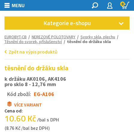
0
MENU
Kategorie e-shopu
EUROBYT-CB
/
NEREZOVÉ POLOTOVARY
/
Svorky skla, plechu
/
Těsnění do svorek, příslušenství
/ těsnění do držáku skla
Zpět na výpis produktů
těsnění do držáku skla
k držáku AK0106, AK4106
pro sklo 8 - 12,76 mm
Kód zboží:
EG-A106
VÍCE VARIANT
Cena od:
10.60 Kč
/bal s DPH
(8.76 Kč /bal bez DPH)