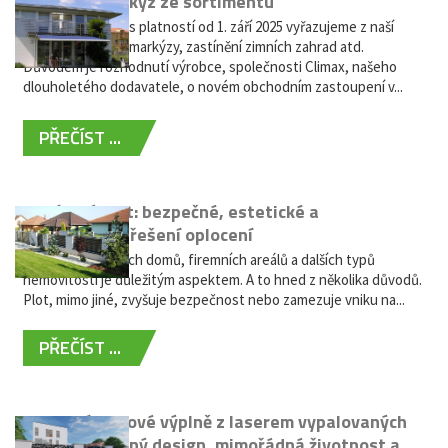
Vyřazení markýz ze sortimentu
Vážení zákazníci, s platností od 1. září 2025 vyřazujeme z naší
nabídky výsuvné markýzy, zastínění zimních zahrad atd.
Důvodem je rozhodnutí výrobce, společnosti Climax, našeho
dlouholetého dodavatele, o novém obchodním zastoupení v...
PŘEČÍST ...
Hliníkový plot: bezpečné, estetické a
bezúdržbové řešení oplocení
Oplocení rodinných domů, firemních areálů a dalších typů
nemovitostí je důležitým aspektem. A to hned z několika důvodů.
Plot, mimo jiné, zvyšuje bezpečnost nebo zamezuje vniku na...
PŘEČÍST ...
Moderní plotové výplně z laserem vypalovaných
kovů: výjimečný design, mimořádná životnost a