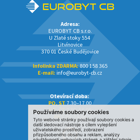
Adresa:
EUROBYT CB s.r.o.
U Zlaté stoky 554
Litvínovice
370 01 České Budějovice
Infolinka ZDARMA:
800 158 365
E-mail:
info@eurobyt-cb.cz
Otevírací doba:
PO, ST
7.30–17.00
ÚT, ČT
7.30–16.00
Používáme soubory cookies
PÁ
7.30–14.00
Tyto webové stránky používají soubory cookies a
další sledovací nástroje s cílem vylepšení
uživatelského prostředí, zobrazení
přizpůsobeného obsahu a reklam, analýzy
návštěvnosti webových stránek a zjištění zdroje