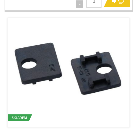
KO
-
SKLADEM