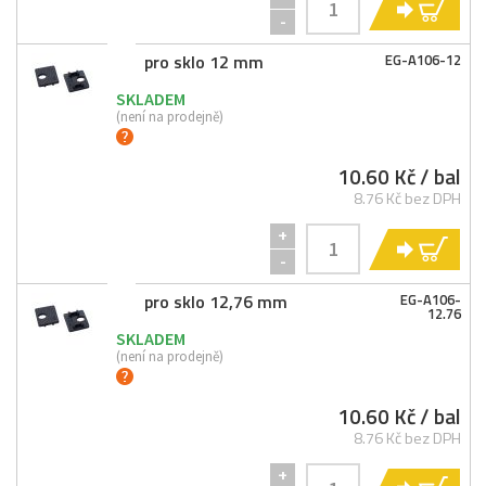
KO
-
pro sklo 12 mm
EG-
A106-
12
SKLADEM
(není na prodejně)
10.60 Kč
/ bal
8.76 Kč bez DPH
+
KO
-
pro sklo 12,76 mm
EG-
A106-
12.76
SKLADEM
(není na prodejně)
10.60 Kč
/ bal
8.76 Kč bez DPH
+