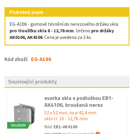
Podrobný popis
EG-A106 - gumové těsnění do nerezového držáku skla
pro tloušťku skla 8 - 12,76 mm
. Určeno
pro držáky
AK0106, AK4106
. Cena je uvedena za 2 ks.
Kód zboží:
EG-A106
Související produkty
svorka skla s podložkou EB1-
AK4106, broušená nerez
52 x 52 mm, na ø 42,4 mm
sklo tl. 10 - 12,76 mm
SKLADEM
Kód:
EB1-AK4106
SKLADEM
(není na prodejně)