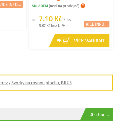
VÍCE INFO...
SKLADEM
(není na prodejně)
7.10 Kč
od
/ ks
VÍCE INFO...
5.87 Kč bez DPH
VÍCE VARIANT
erez
/
Svorky na rovnou plochu, BRUS
Archiv ...