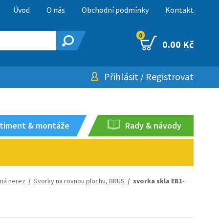
Úvod
O nás
Obchodní podmínky
Kontakt
0
0.00 Kč
Přihlásit
/
Registrovat
timent & montáže
Rady & návody
ená nerez
/
Svorky na rovnou plochu, BRUS
/ svorka skla EB1-