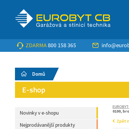
ZDARMA
800 158 365
info@eurob
Domů
E-shop
EUROBYT
0100, br
Novinky v e-shopu
Zpět 
Nejprodávanější produkty