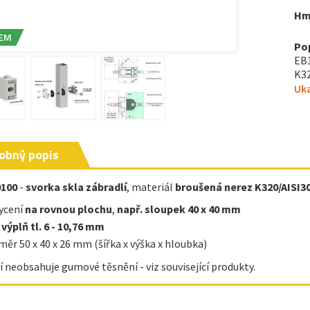
Hm
EM
Po
EB1
K32
Uka
obný popis
0100
-
svorka skla zábradlí
,
materiál
broušená nerez K320/AISI30
ycení
na rovnou plochu
,
např. sloupek 40 x 40 mm
 výplň tl. 6 - 10,76 mm
měr 50 x 40 x 26 mm (šířka x výška x hloubka)
í neobsahuje gumové těsnění - viz související produkty.