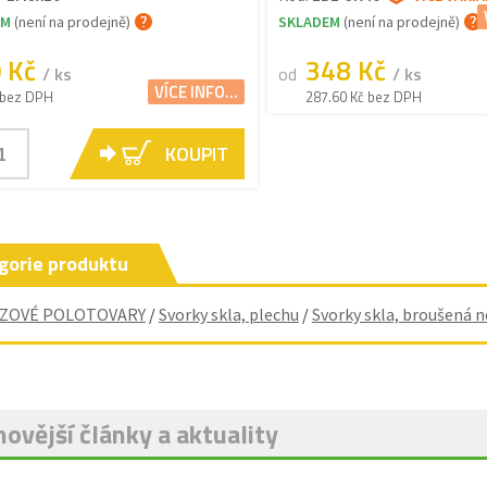
EM
(není na prodejně)
SKLADEM
(není na prodejně)
0 Kč
348 Kč
/ ks
od
/ ks
VÍCE INFO...
 bez DPH
287.60 Kč bez DPH
KOUPIT
gorie produktu
ZOVÉ POLOTOVARY
/
Svorky skla, plechu
/
Svorky skla, broušená n
ovější články a aktuality