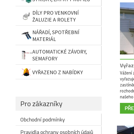
DÍLY PRO VENKOVNÍ
ŽALUZIE A ROLETY
NÁŘADÍ, SPOTŘEBNÍ
MATERIÁL
AUTOMATICKÉ ZÁVORY,
SEMAFORY
Vyřaz
VYŘAZENO Z NABÍDKY
Vážení z
vyřazuj
zastíně
rozhodn
našeho 
Pro zákazníky
PŘEČ
Obchodní podmínky
Pravidla ochrany osobních údajů