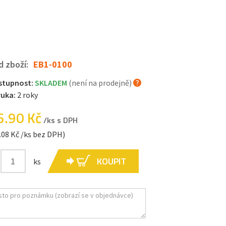
d zboží:
EB1-0100
stupnost:
SKLADEM
(není na prodejně)
ruka:
2 roky
6.90 Kč
/ks s DPH
.08 Kč /ks bez DPH)
KOUPIT
ks