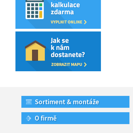
Sortiment & montáže
O firmě