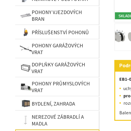
POHONY VJEZDOVÝCH
SKLAD
BRAN
PŘÍSLUŠENSTVÍ POHONŮ
POHONY GARÁŽOVÝCH
VRAT
DOPLŇKY GARÁŽOVÝCH
Podr
VRAT
EB1-
POHONY PRŮMYSLOVÝCH
uch
VRAT
pro
roz
BYDLENÍ, ZAHRADA
Balen
NEREZOVÉ ZÁBRADLÍ A
MADLA