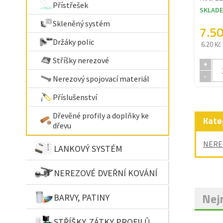
Přístřešek
SKLAD
Skleněný systém
7.5
Držáky polic
6.20 Kč
Stříšky nerezové
+
-
Nerezový spojovací materiál
Příslušenství
Dřevěné profily a doplňky ke
Kate
dřevu
NERE
LANKOVÝ SYSTÉM
NEREZOVÉ DVEŘNÍ KOVÁNÍ
Nejn
BARVY, PATINY
STŘÍŠKY, ZÁTKY PROFILŮ