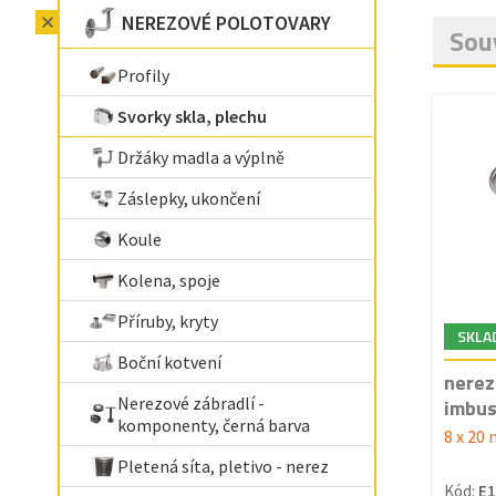
NEREZOVÉ POLOTOVARY
Souv
Profily
Svorky skla, plechu
Držáky madla a výplně
Záslepky, ukončení
Koule
Kolena, spoje
Příruby, kryty
SKLA
Boční kotvení
nerez
Nerezové zábradlí -
imbu
komponenty, černá barva
8 x 20
Pletená síta, pletivo - nerez
Kód:
E1