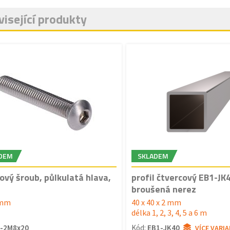
isející produkty
DEM
SKLADEM
ový šroub, půlkulatá hlava,
profil čtvercový EB1-JK
s
broušená nerez
 mm
40 x 40 x 2 mm
délka 1, 2, 3, 4, 5 a 6 m
-2M8x20
Kód:
EB1-JK40
VÍCE VARI