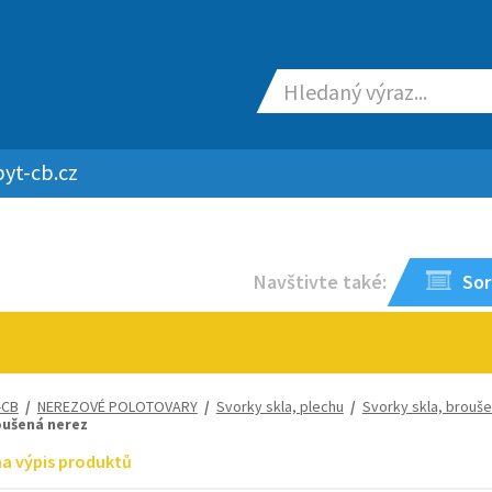
yt-cb.cz
Navštivte také:
Sor
-CB
/
NEREZOVÉ POLOTOVARY
/
Svorky skla, plechu
/
Svorky skla, brouš
oušená nerez
na výpis produktů