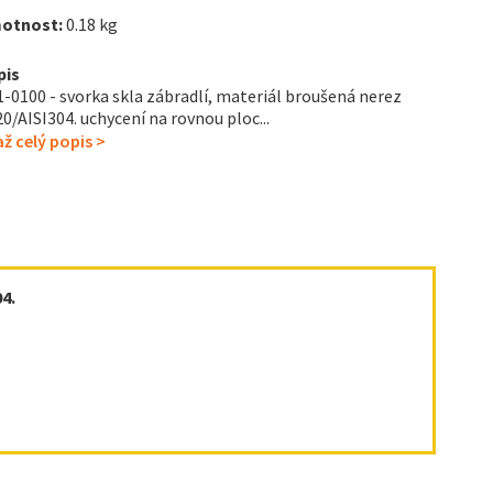
otnost:
0.18 kg
pis
-0100 - svorka skla zábradlí, materiál broušená nerez
0/AISI304. uchycení na rovnou ploc...
ž celý popis >
4.