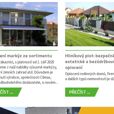
ení markýz ze sortimentu
Hliníkový plot: bezpečn
estetické a bezúdržbov
ákazníci, s platností od 1. září 2025
oplocení
eme z naší nabídky výsuvné markýzy,
ní zimních zahrad atd. Důvodem je
Oplocení rodinných domů, fire
utí výrobce, společnosti Climax,
a dalších typů nemovitostí je dů
dlouholetého dodavatele, o novém...
ÍST ...
PŘEČÍST ...