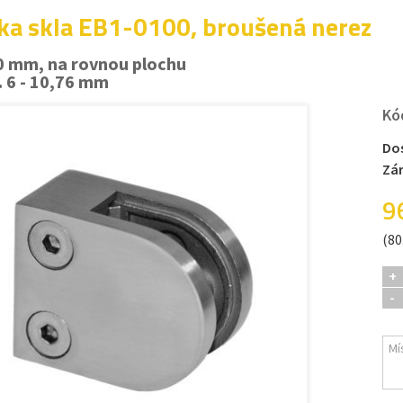
ka skla EB1-0100, broušená nerez
0 mm, na rovnou plochu
l. 6 - 10,76 mm
Kó
Do
Zá
9
(80
+
-