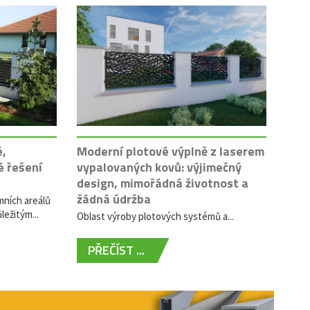
é,
Moderní plotové výplně z laserem
é řešení
vypalovaných kovů: výjimečný
design, mimořádná životnost a
žádná údržba
mních areálů
ležitým...
Oblast výroby plotových systémů a...
PŘEČÍST ...