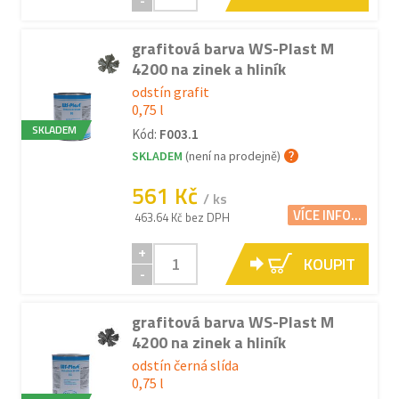
-
grafitová barva WS-Plast M
4200 na zinek a hliník
odstín grafit
0,75 l
SKLADEM
Kód:
F003.1
SKLADEM
(není na prodejně)
561 Kč
/ ks
VÍCE INFO...
463.64 Kč bez DPH
+
KOUPIT
-
grafitová barva WS-Plast M
4200 na zinek a hliník
odstín černá slída
0,75 l