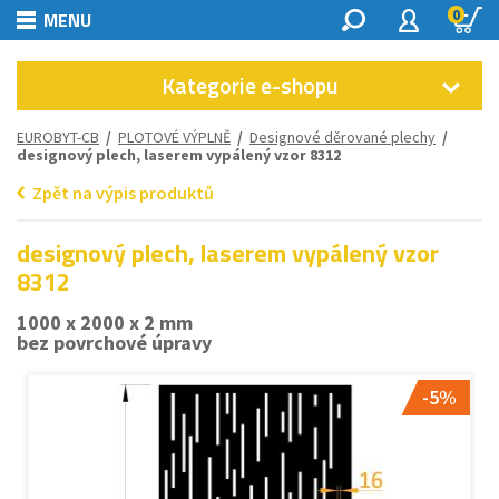
0
MENU
Kategorie e-shopu
EUROBYT-CB
/
PLOTOVÉ VÝPLNĚ
/
Designové děrované plechy
/
designový plech, laserem vypálený vzor 8312
Zpět na výpis produktů
designový plech, laserem vypálený vzor
8312
1000 x 2000 x 2 mm
bez povrchové úpravy
-5%