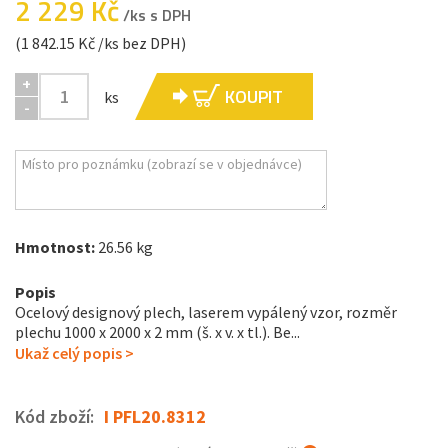
2 229 Kč
/ks s DPH
(1 842.15 Kč /ks bez DPH)
+
KOUPIT
ks
-
Hmotnost:
26.56 kg
Popis
Ocelový designový plech, laserem vypálený vzor, rozměr
plechu 1000 x 2000 x 2 mm (š. x v. x tl.). Be...
Ukaž celý popis >
Kód zboží:
I PFL20.8312