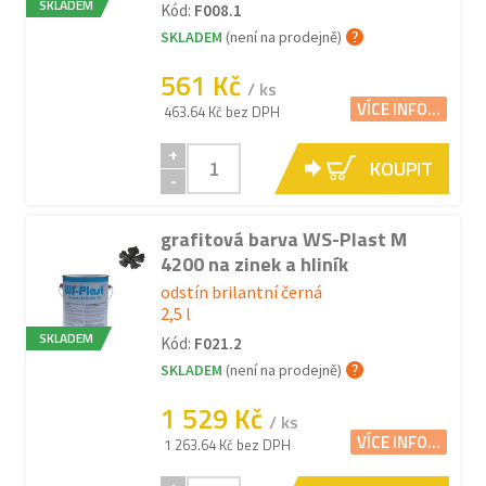
SKLADEM
Kód:
F008.1
SKLADEM
(není na prodejně)
561 Kč
/ ks
VÍCE INFO...
463.64 Kč bez DPH
+
KOUPIT
-
grafitová barva WS-Plast M
4200 na zinek a hliník
odstín brilantní černá
2,5 l
SKLADEM
Kód:
F021.2
SKLADEM
(není na prodejně)
1 529 Kč
/ ks
VÍCE INFO...
1 263.64 Kč bez DPH