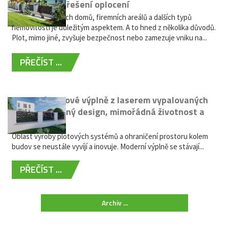
bezúdržbové řešení oplocení
Oplocení rodinných domů, firemních areálů a dalších typů
nemovitostí je důležitým aspektem. A to hned z několika důvodů.
Plot, mimo jiné, zvyšuje bezpečnost nebo zamezuje vniku na...
PŘEČÍST ...
Moderní plotové výplně z laserem vypalovaných
kovů: výjimečný design, mimořádná životnost a
žádná údržba
Oblast výroby plotových systémů a ohraničení prostoru kolem
budov se neustále vyvíjí a inovuje. Moderní výplně se stávají...
PŘEČÍST ...
Archiv ...