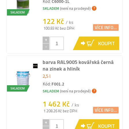
Kód:
C6000-1L
SKLADEM
(není na prodejně)
SKLADEM
122 Kč
/ ks
VÍCE INFO...
100.83 Kč bez DPH
+
KOUPIT
-
barva RAL9005 kovářská černá
na zinek a hliník
2,5 l
Kód:
F001.2
SKLADEM
SKLADEM
(není na prodejně)
1 462 Kč
/ ks
VÍCE INFO...
1 208.26 Kč bez DPH
+
KOUPIT