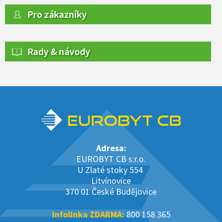
Pro zákazníky
Rady & návody
Adresa:
EUROBYT CB s.r.o.
U Zlaté stoky 554
Litvínovice
370 01 České Budějovice
Infolinka ZDARMA:
800 158 365