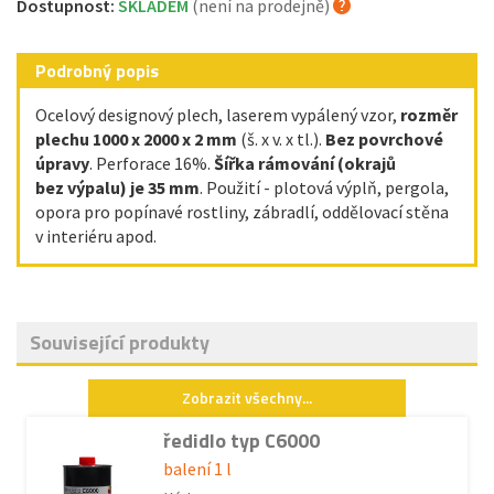
Dostupnost:
SKLADEM
(není na prodejně)
Podrobný popis
Ocelový designový plech, laserem vypálený vzor,
rozměr
plechu 1000 x 2000 x 2 mm
(š. x v. x tl.).
Bez povrchové
úpravy
. Perforace 16%.
Šířka rámování (okrajů
bez výpalu) je 35 mm
. Použití - plotová výplň, pergola,
opora pro popínavé rostliny, zábradlí, oddělovací stěna
v interiéru apod.
Související produkty
Zobrazit všechny...
ředidlo typ C6000
balení 1 l