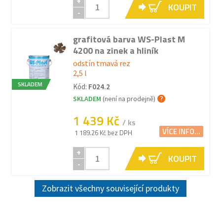
+
KOUPIT
-
grafitová barva WS-Plast M
4200 na zinek a hliník
odstín tmavá rez
2,5 l
SKLADEM
Kód:
F024.2
SKLADEM
(není na prodejně)
1 439 Kč
/ ks
VÍCE INFO...
1 189.26 Kč bez DPH
+
KOUPIT
-
Zobrazit všechny související produkty