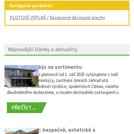
Kategorie produktu
PLOTOVÉ VÝPLNĚ
/
Designové děrované plechy
Nejnovější články a aktuality
Vyřazení markýz ze sortimentu
Vážení zákazníci, s platností od 1. září 2025 vyřazujeme z naší
nabídky výsuvné markýzy, zastínění zimních zahrad atd.
Důvodem je rozhodnutí výrobce, společnosti Climax, našeho
dlouholetého dodavatele, o novém obchodním zastoupení v...
PŘEČÍST ...
Hliníkový plot: bezpečné, estetické a