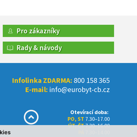
Pro zákazníky
Rady & návody
Infolinka ZDARMA:
800 158 365
E-mail:
info@eurobyt-cb.cz
Otevírací doba:
PO, ST
7.30–17.00
ÚT, ČT
7.30–16.00
PÁ
7.30–14.00
kies