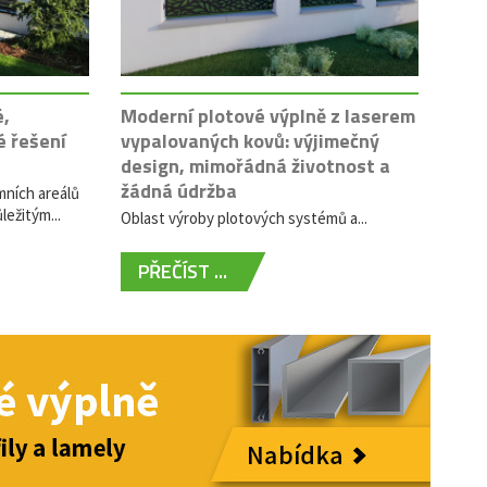
é,
Moderní plotové výplně z laserem
é řešení
vypalovaných kovů: výjimečný
design, mimořádná životnost a
žádná údržba
mních areálů
ležitým...
Oblast výroby plotových systémů a...
PŘEČÍST ...