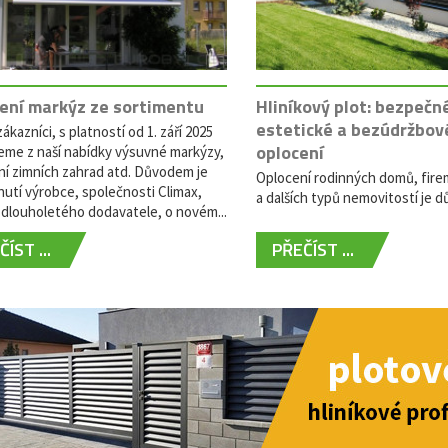
ení markýz ze sortimentu
Hliníkový plot: bezpečn
estetické a bezúdržbov
ákazníci, s platností od 1. září 2025
oplocení
eme z naší nabídky výsuvné markýzy,
ní zimních zahrad atd. Důvodem je
Oplocení rodinných domů, fire
utí výrobce, společnosti Climax,
a dalších typů nemovitostí je dů
dlouholetého dodavatele, o novém...
ÍST ...
PŘEČÍST ...