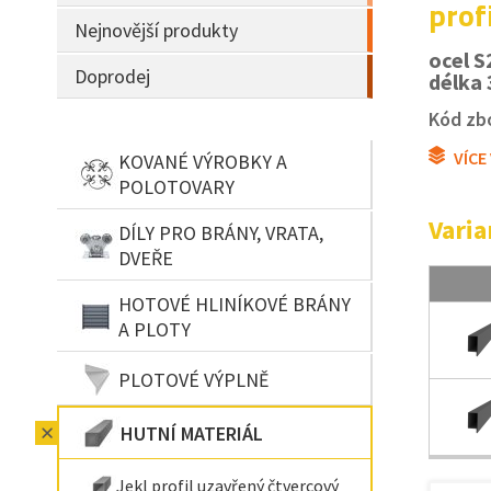
prof
Nejnovější produkty
ocel S
Doprodej
délka 
Kód zbo
VÍCE
KOVANÉ VÝROBKY A
POLOTOVARY
Varia
DÍLY PRO BRÁNY, VRATA,
DVEŘE
HOTOVÉ HLINÍKOVÉ BRÁNY
A PLOTY
PLOTOVÉ VÝPLNĚ
HUTNÍ MATERIÁL
Jekl profil uzavřený čtvercový