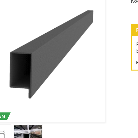
Kó
EM