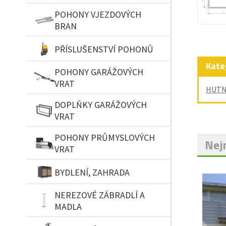
POHONY VJEZDOVÝCH
BRAN
PŘÍSLUŠENSTVÍ POHONŮ
Kate
POHONY GARÁŽOVÝCH
VRAT
HUTN
DOPLŇKY GARÁŽOVÝCH
VRAT
POHONY PRŮMYSLOVÝCH
Nejn
VRAT
BYDLENÍ, ZAHRADA
NEREZOVÉ ZÁBRADLÍ A
MADLA