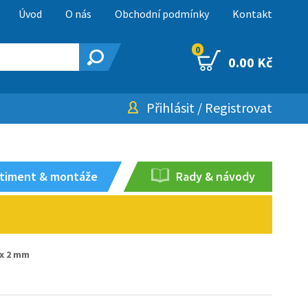
Úvod
O nás
Obchodní podmínky
Kontakt
0
0.00 Kč
Přihlásit
/
Registrovat
timent & montáže
Rady & návody
 x 2 mm