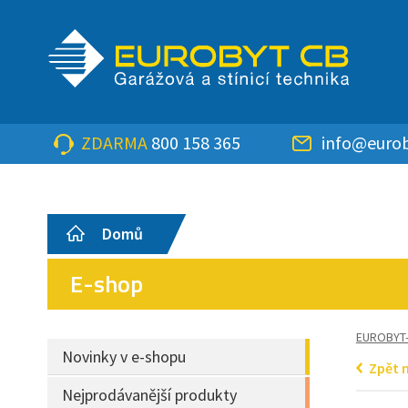
ZDARMA
800 158 365
info@eurob
Domů
E-shop
EUROBYT
Novinky v e-shopu
Zpět 
Nejprodávanější produkty