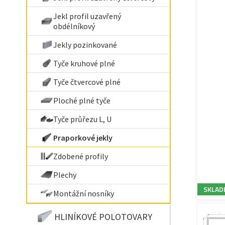
Jekl profil uzavřený
obdélníkový
Jekly pozinkované
Tyče kruhové plné
Tyče čtvercové plné
Ploché plné tyče
Tyče průřezu L, U
Praporkové jekly
Zdobené profily
Plechy
SKLAD
Montážní nosníky
HLINÍKOVÉ POLOTOVARY