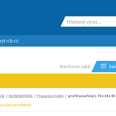
yt-cb.cz
Navštivte také:
Sor
-CB
/
HUTNÍ MATERIÁL
/
Praporkové jekly
/ profil uzavřený L 70 x 34 x 55
na výpis produktů