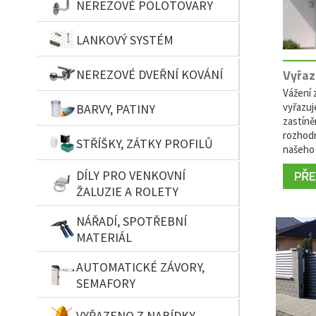
NEREZOVÉ POLOTOVARY
LANKOVÝ SYSTÉM
Vyřaz
NEREZOVÉ DVEŘNÍ KOVÁNÍ
Vážení z
vyřazuj
BARVY, PATINY
zastíně
rozhodn
STŘÍŠKY, ZÁTKY PROFILŮ
našeho 
PŘEČ
DÍLY PRO VENKOVNÍ
ŽALUZIE A ROLETY
NÁŘADÍ, SPOTŘEBNÍ
MATERIÁL
AUTOMATICKÉ ZÁVORY,
SEMAFORY
VYŘAZENO Z NABÍDKY