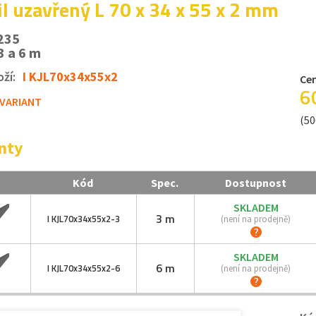
il uzavřený L 70 x 34 x 55 x 2 mm
235
3 a 6 m
ží:
I KJL70x34x55x2
Cen
6
 VARIANT
(50
nty
Kód
Spec.
Dostupnost
SKLADEM
3 m
I KJL70x34x55x2-
3
(není na prodejně)
SKLADEM
6 m
I KJL70x34x55x2-
6
(není na prodejně)