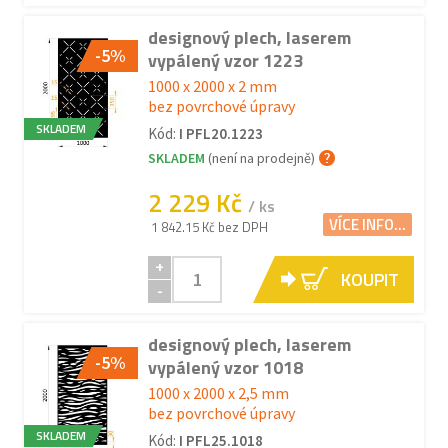
designový plech, laserem
-5%
vypálený vzor 1223
1000 x 2000 x 2 mm
bez povrchové úpravy
SKLADEM
Kód:
I PFL20.1223
SKLADEM
(není na prodejně)
2 229 Kč
/ ks
VÍCE INFO...
1 842.15 Kč bez DPH
+
KOUPIT
-
designový plech, laserem
-5%
vypálený vzor 1018
1000 x 2000 x 2,5 mm
bez povrchové úpravy
SKLADEM
Kód:
I PFL25.1018