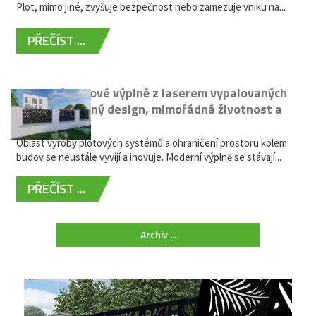
Plot, mimo jiné, zvyšuje bezpečnost nebo zamezuje vniku na...
PŘEČÍST ...
Moderní plotové výplně z laserem vypalovaných
kovů: výjimečný design, mimořádná životnost a
žádná údržba
Oblast výroby plotových systémů a ohraničení prostoru kolem
budov se neustále vyvíjí a inovuje. Moderní výplně se stávají...
PŘEČÍST ...
Archiv ...