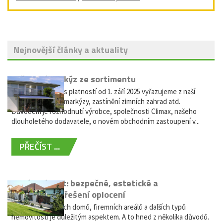
Nejnovější články a aktuality
Vyřazení markýz ze sortimentu
Vážení zákazníci, s platností od 1. září 2025 vyřazujeme z naší
nabídky výsuvné markýzy, zastínění zimních zahrad atd.
Důvodem je rozhodnutí výrobce, společnosti Climax, našeho
dlouholetého dodavatele, o novém obchodním zastoupení v...
PŘEČÍST ...
Hliníkový plot: bezpečné, estetické a
bezúdržbové řešení oplocení
Oplocení rodinných domů, firemních areálů a dalších typů
nemovitostí je důležitým aspektem. A to hned z několika důvodů.