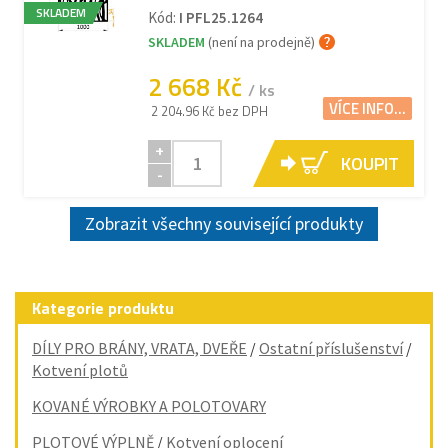
SKLADEM
Kód:
I PFL25.1264
SKLADEM
(není na prodejně)
2 668 Kč
/ ks
VÍCE INFO...
2 204.96 Kč bez DPH
+
KOUPIT
-
Zobrazit všechny související produkty
Kategorie produktu
DÍLY PRO BRÁNY, VRATA, DVEŘE
/
Ostatní příslušenství
/
Kotvení plotů
KOVANÉ VÝROBKY A POLOTOVARY
PLOTOVÉ VÝPLNĚ
/
Kotvení oplocení