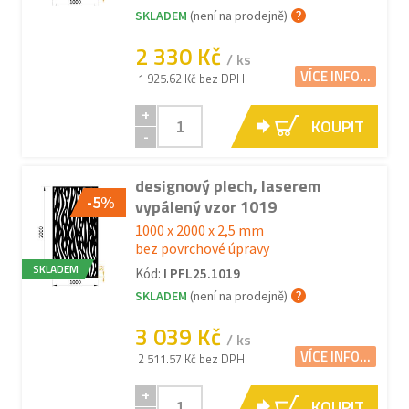
SKLADEM
(není na prodejně)
2 330 Kč
/ ks
VÍCE INFO...
1 925.62 Kč bez DPH
+
KOUPIT
-
designový plech, laserem
-5%
vypálený vzor 1019
1000 x 2000 x 2,5 mm
bez povrchové úpravy
SKLADEM
Kód:
I PFL25.1019
SKLADEM
(není na prodejně)
3 039 Kč
/ ks
VÍCE INFO...
2 511.57 Kč bez DPH
+
KOUPIT