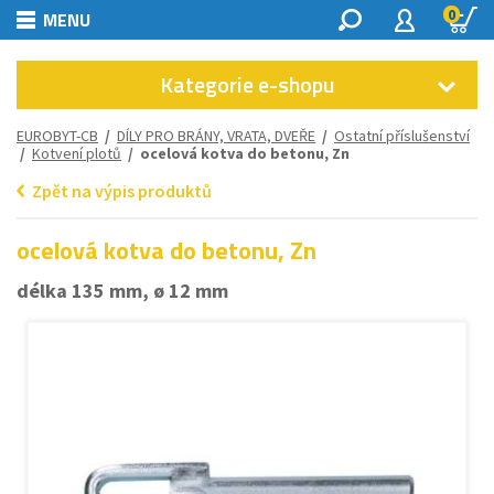
0
MENU
Kategorie e-shopu
EUROBYT-CB
/
DÍLY PRO BRÁNY, VRATA, DVEŘE
/
Ostatní příslušenství
/
Kotvení plotů
/ ocelová kotva do betonu, Zn
Zpět na výpis produktů
ocelová kotva do betonu, Zn
délka 135 mm, ø 12 mm