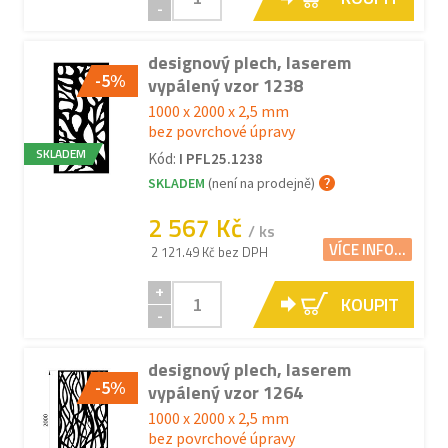
-
designový plech, laserem
-5%
vypálený vzor 1238
1000 x 2000 x 2,5 mm
bez povrchové úpravy
SKLADEM
Kód:
I PFL25.1238
SKLADEM
(není na prodejně)
2 567 Kč
/ ks
VÍCE INFO...
2 121.49 Kč bez DPH
+
KOUPIT
-
designový plech, laserem
-5%
vypálený vzor 1264
1000 x 2000 x 2,5 mm
bez povrchové úpravy