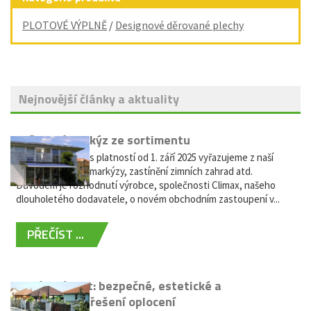
PLOTOVÉ VÝPLNĚ
/
Designové děrované plechy
Nejnovější články a aktuality
Vyřazení markýz ze sortimentu
Vážení zákazníci, s platností od 1. září 2025 vyřazujeme z naší
nabídky výsuvné markýzy, zastínění zimních zahrad atd.
Důvodem je rozhodnutí výrobce, společnosti Climax, našeho
dlouholetého dodavatele, o novém obchodním zastoupení v...
PŘEČÍST ...
Hliníkový plot: bezpečné, estetické a
bezúdržbové řešení oplocení