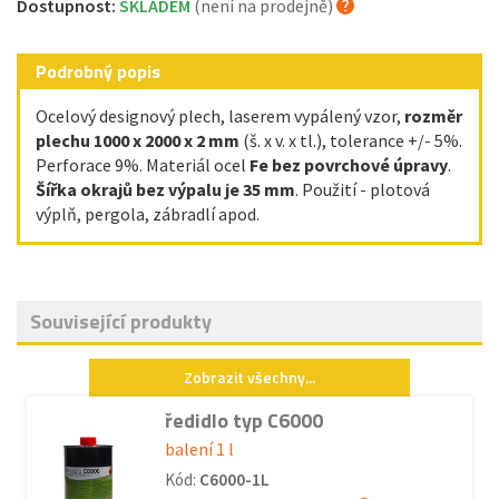
Dostupnost:
SKLADEM
(není na prodejně)
Podrobný popis
Ocelový designový plech, laserem vypálený vzor,
rozměr
plechu 1000 x 2000 x 2 mm
(š. x v. x tl.), tolerance +/- 5%.
Perforace 9%. Materiál ocel
Fe bez povrchové úpravy
.
Šířka okrajů bez výpalu je 35 mm
. Použití - plotová
výplň, pergola, zábradlí apod.
Související produkty
Zobrazit všechny...
ředidlo typ C6000
balení 1 l
Kód:
C6000-1L