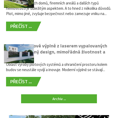
Oplocení rodinných domů, firemních areálů a dalších typů
nemovitostí je důležitým aspektem. A to hned z několika důvodů.
Plot, mimo jiné, zvyšuje bezpečnost nebo zamezuje vniku na...
PŘEČÍST ...
Moderní plotové výplně z laserem vypalovaných
kovů: výjimečný design, mimořádná životnost a
žádná údržba
Oblast výroby plotových systémů a ohraničení prostoru kolem
budov se neustále vyvíjí a inovuje. Moderní výplně se stávají...
PŘEČÍST ...
Archiv ...