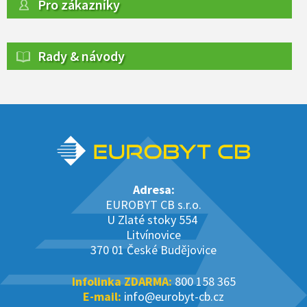
Pro zákazníky
Rady & návody
Adresa:
EUROBYT CB s.r.o.
U Zlaté stoky 554
Litvínovice
370 01 České Budějovice
Infolinka ZDARMA:
800 158 365
E-mail:
info@eurobyt-cb.cz