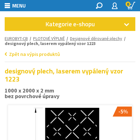
0
MENU
Kategorie e-shopu
EUROBYT-CB
/
PLOTOVÉ VÝPLNĚ
/
Designové děrované plechy
/
designový plech, laserem vypálený vzor 1223
Zpět na výpis produktů
designový plech, laserem vypálený vzor
1223
1000 x 2000 x 2 mm
bez povrchové úpravy
-5%