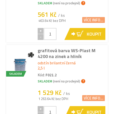
SKLADEM
(není na prodejně)
561 Kč
/ ks
VÍCE INFO...
463.64 Kč bez DPH
+
KOUPIT
-
grafitová barva WS-Plast M
4200 na zinek a hliník
odstín brilantní černá
2,5 l
SKLADEM
Kód:
F021.2
SKLADEM
(není na prodejně)
1 529 Kč
/ ks
VÍCE INFO...
1 263.64 Kč bez DPH
+
KOUPIT