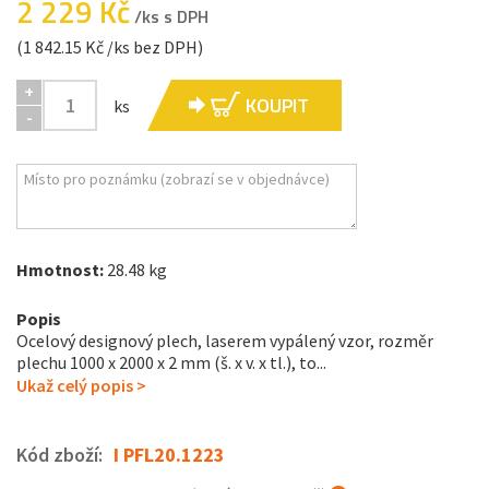
2 229 Kč
/ks s DPH
(1 842.15 Kč /ks bez DPH)
+
KOUPIT
ks
-
Hmotnost:
28.48 kg
Popis
Ocelový designový plech, laserem vypálený vzor, rozměr
plechu 1000 x 2000 x 2 mm (š. x v. x tl.), to...
Ukaž celý popis >
Kód zboží:
I PFL20.1223