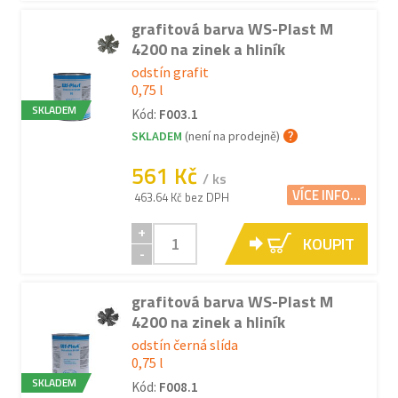
grafitová barva WS-Plast M
4200 na zinek a hliník
odstín grafit
0,75 l
SKLADEM
Kód:
F003.1
SKLADEM
(není na prodejně)
561 Kč
/ ks
VÍCE INFO...
463.64 Kč bez DPH
+
KOUPIT
-
grafitová barva WS-Plast M
4200 na zinek a hliník
odstín černá slída
0,75 l
SKLADEM
Kód:
F008.1