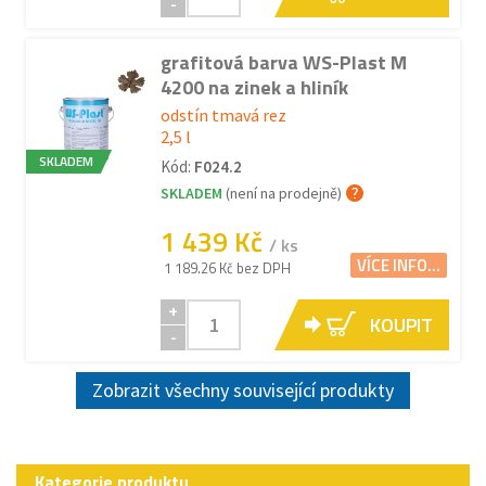
-
grafitová barva WS-Plast M
4200 na zinek a hliník
odstín tmavá rez
2,5 l
SKLADEM
Kód:
F024.2
SKLADEM
(není na prodejně)
1 439 Kč
/ ks
VÍCE INFO...
1 189.26 Kč bez DPH
+
KOUPIT
-
Zobrazit všechny související produkty
Kategorie produktu