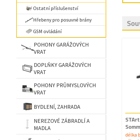
Ostatní příslušenství
Hřebeny pro posuvné brány
Souv
GSM ovládání
POHONY GARÁŽOVÝCH
VRAT
DOPLŇKY GARÁŽOVÝCH
VRAT
POHONY PRŮMYSLOVÝCH
VRAT
BYDLENÍ, ZAHRADA
STArt
NEREZOVÉ ZÁBRADLÍ A
Somme
MADLA
délka 