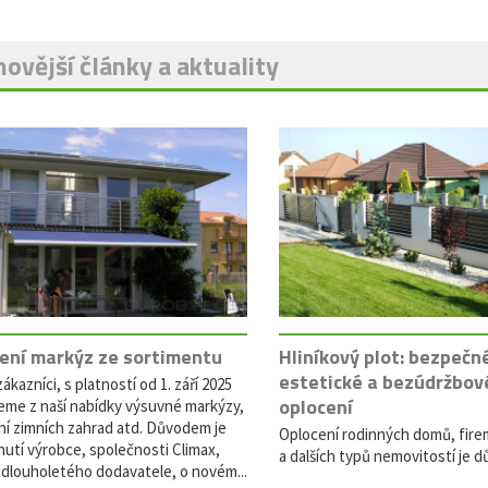
ovější články a aktuality
ení markýz ze sortimentu
Hliníkový plot: bezpečn
estetické a bezúdržbov
ákazníci, s platností od 1. září 2025
oplocení
eme z naší nabídky výsuvné markýzy,
ní zimních zahrad atd. Důvodem je
Oplocení rodinných domů, fire
utí výrobce, společnosti Climax,
a dalších typů nemovitostí je dů
dlouholetého dodavatele, o novém...