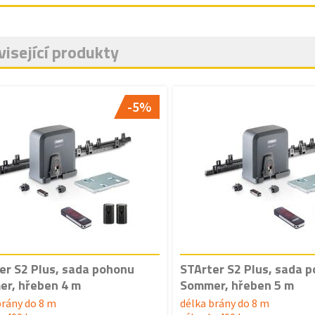
isející produkty
-5%
er S2 Plus, sada pohonu
STArter S2 Plus, sada 
r, hřeben 4 m
Sommer, hřeben 5 m
brány do 8 m
délka brány do 8 m