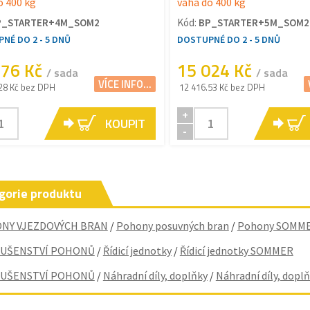
o 400 kg
váha do 400 kg
P_STARTER+4M_SOM2
Kód:
BP_STARTER+5M_SOM2
NÉ DO 2 - 5 DNŮ
DOSTUPNÉ DO 2 - 5 DNŮ
576 Kč
15 024 Kč
/ sada
/ sada
VÍCE INFO...
28 Kč bez DPH
12 416.53 Kč bez DPH
+
KOUPIT
-
gorie produktu
NY VJEZDOVÝCH BRAN
/
Pohony posuvných bran
/
Pohony SOMM
LUŠENSTVÍ POHONŮ
/
Řídicí jednotky
/
Řídicí jednotky SOMMER
LUŠENSTVÍ POHONŮ
/
Náhradní díly, doplňky
/
Náhradní díly, dop