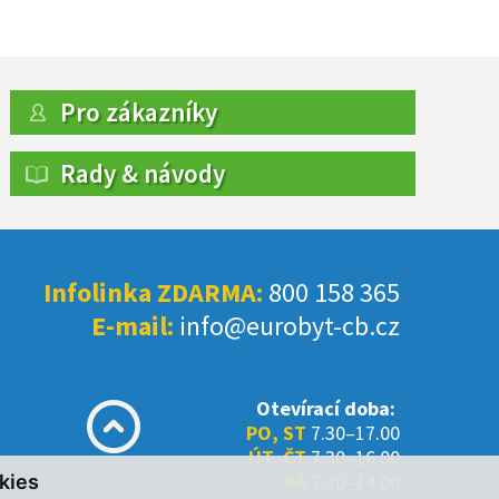
Pro zákazníky
Rady & návody
Infolinka ZDARMA:
800 158 365
E-mail:
info@eurobyt-cb.cz
Otevírací doba:
PO, ST
7.30–17.00
ÚT, ČT
7.30–16.00
PÁ
7.30–14.00
kies