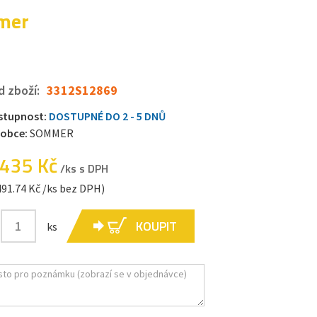
mmer
d zboží:
3312S12869
stupnost:
DOSTUPNÉ DO 2 - 5 DNŮ
robce:
SOMMER
 435 Kč
/ks s DPH
491.74 Kč /ks bez DPH)
KOUPIT
ks