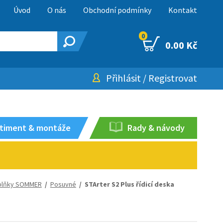
Úvod
O nás
Obchodní podmínky
Kontakt
0
0.00 Kč
Přihlásit
/
Registrovat
timent & montáže
Rady & návody
oplňky SOMMER
/
Posuvné
/ STArter S2 Plus řídicí deska