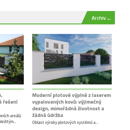
Archiv ...
é,
Moderní plotové výplně z laserem
é řešení
vypalovaných kovů: výjimečný
design, mimořádná životnost a
žádná údržba
mních areálů
ležitým...
Oblast výroby plotových systémů a...