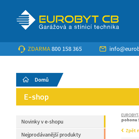
ZDARMA
800 158 365
info@eurob
Domů
E-shop
EUROBYT
pohonu
Novinky v e-shopu
Zpět 
Nejprodávanější produkty