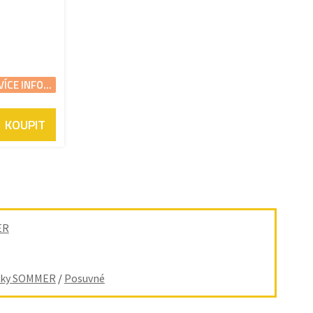
VÍCE INFO...
KOUPIT
ER
lňky SOMMER
/
Posuvné