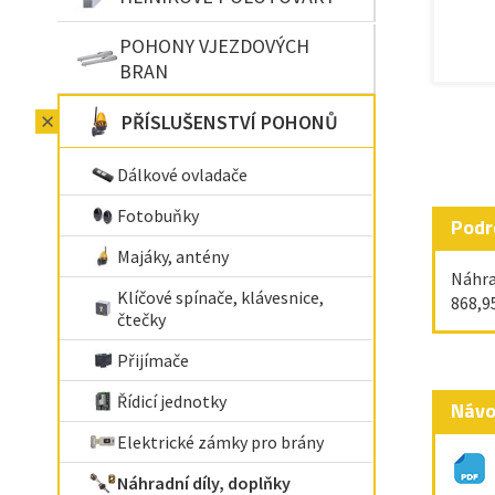
POHONY VJEZDOVÝCH
BRAN
PŘÍSLUŠENSTVÍ POHONŮ
Dálkové ovladače
Fotobuňky
Podr
Majáky, antény
Náhra
Klíčové spínače, klávesnice,
868,9
čtečky
Přijímače
Řídicí jednotky
Návo
Elektrické zámky pro brány
Náhradní díly, doplňky