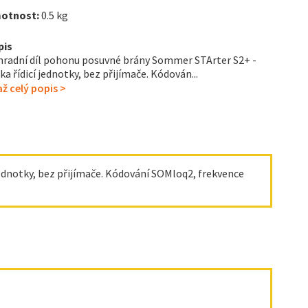
otnost:
0.5 kg
pis
radní díl pohonu posuvné brány Sommer STArter S2+ -
ka řídicí jednotky, bez přijímače. Kódován...
ž celý popis >
ednotky, bez přijímače. Kódování SOMloq2, frekvence