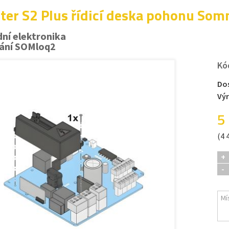
ter S2 Plus řídicí deska pohonu So
ní elektronika
ání SOMloq2
Kó
Do
Vý
5
(4 
+
-