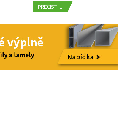
PŘEČÍST ...