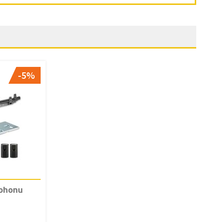
-5%
pohonu