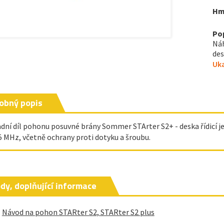
Hm
Po
Náh
des
Uka
obný popis
dní díl pohonu posuvné brány Sommer STArter S2+ - deska řídicí j
5 MHz, včetně ochrany proti dotyku a šroubu.
dy, doplňující informace
Návod na pohon STARter S2, STARter S2 plus