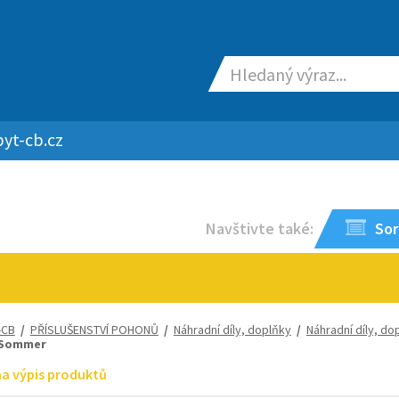
yt-cb.cz
Navštivte také:
Sor
-CB
/
PŘÍSLUŠENSTVÍ POHONŮ
/
Náhradní díly, doplňky
/
Náhradní díly, d
 Sommer
na výpis produktů