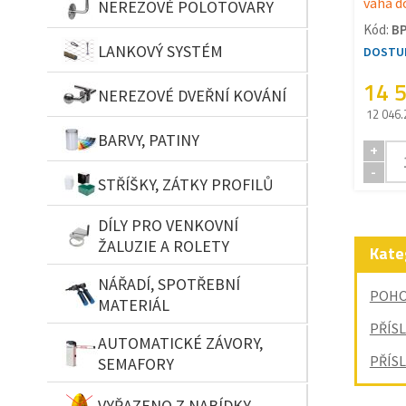
váha d
NEREZOVÉ POLOTOVARY
Kód:
B
LANKOVÝ SYSTÉM
DOSTUP
14 
NEREZOVÉ DVEŘNÍ KOVÁNÍ
12 046.
BARVY, PATINY
+
-
STŘÍŠKY, ZÁTKY PROFILŮ
DÍLY PRO VENKOVNÍ
ŽALUZIE A ROLETY
Kate
NÁŘADÍ, SPOTŘEBNÍ
POHO
MATERIÁL
PŘÍS
AUTOMATICKÉ ZÁVORY,
PŘÍS
SEMAFORY
VYŘAZENO Z NABÍDKY