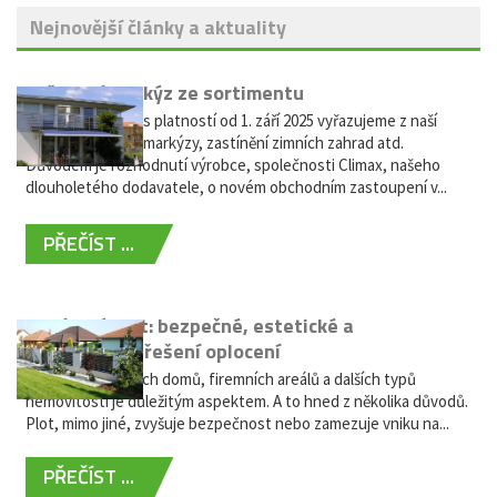
Nejnovější články a aktuality
Vyřazení markýz ze sortimentu
Vážení zákazníci, s platností od 1. září 2025 vyřazujeme z naší
nabídky výsuvné markýzy, zastínění zimních zahrad atd.
Důvodem je rozhodnutí výrobce, společnosti Climax, našeho
dlouholetého dodavatele, o novém obchodním zastoupení v...
PŘEČÍST ...
Hliníkový plot: bezpečné, estetické a
bezúdržbové řešení oplocení
Oplocení rodinných domů, firemních areálů a dalších typů
nemovitostí je důležitým aspektem. A to hned z několika důvodů.
Plot, mimo jiné, zvyšuje bezpečnost nebo zamezuje vniku na...
PŘEČÍST ...