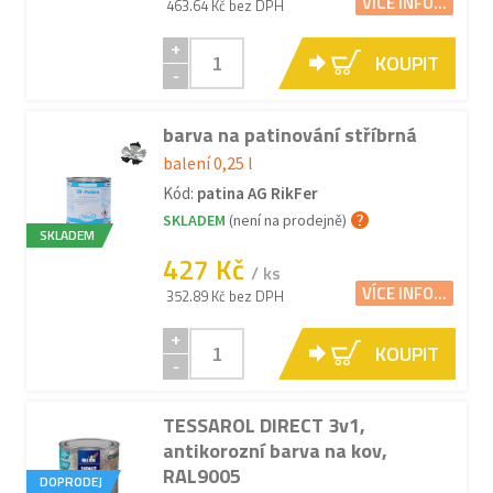
VÍCE INFO...
463.64 Kč bez DPH
+
KOUPIT
-
barva na patinování stříbrná
balení 0,25 l
Kód:
patina AG RikFer
SKLADEM
(není na prodejně)
SKLADEM
427 Kč
/ ks
VÍCE INFO...
352.89 Kč bez DPH
+
KOUPIT
-
TESSAROL DIRECT 3v1,
antikorozní barva na kov,
RAL9005
DOPRODEJ