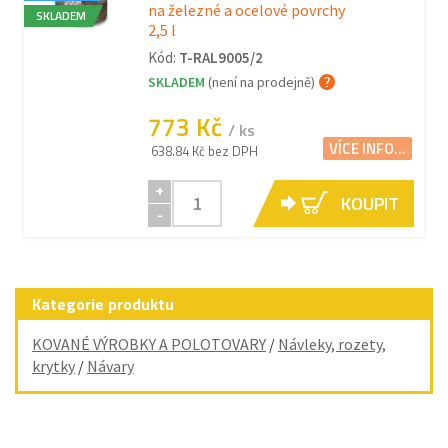
na železné a ocelové povrchy
SKLADEM
2,5 l
Kód:
T-RAL9005/2
SKLADEM
(není na prodejně)
773 Kč
/ ks
VÍCE INFO...
638.84 Kč bez DPH
+
KOUPIT
-
Kategorie produktu
KOVANÉ VÝROBKY A POLOTOVARY
/
Návleky, rozety,
krytky
/
Návary