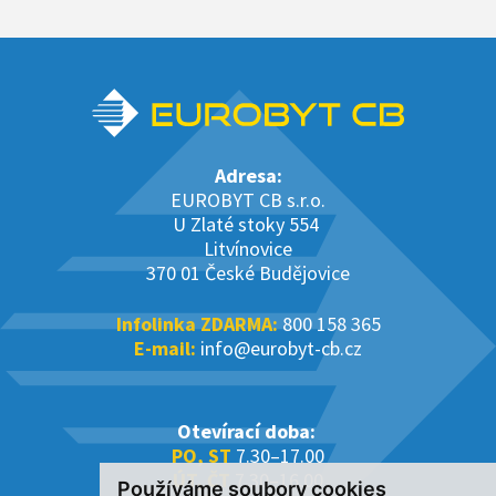
Adresa:
EUROBYT CB s.r.o.
U Zlaté stoky 554
Litvínovice
370 01 České Budějovice
Infolinka ZDARMA:
800 158 365
E-mail:
info@eurobyt-cb.cz
Otevírací doba:
PO, ST
7.30–17.00
ÚT, ČT
7.30–16.00
Používáme soubory cookies