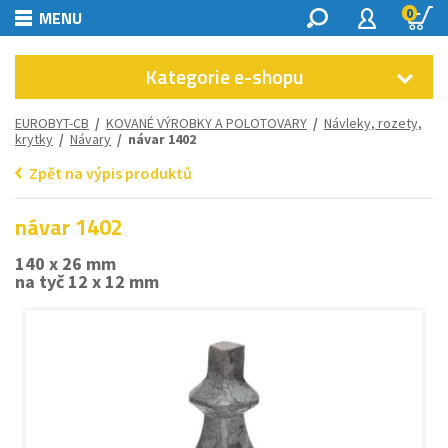
0
MENU
Kategorie e-shopu
EUROBYT-CB
/
KOVANÉ VÝROBKY A POLOTOVARY
/
Návleky, rozety,
krytky
/
Návary
/ návar 1402
Zpět na výpis produktů
návar 1402
140 x 26 mm
na tyč 12 x 12 mm