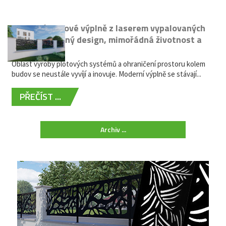
Moderní plotové výplně z laserem vypalovaných
kovů: výjimečný design, mimořádná životnost a
žádná údržba
Oblast výroby plotových systémů a ohraničení prostoru kolem
budov se neustále vyvíjí a inovuje. Moderní výplně se stávají...
PŘEČÍST ...
Archiv ...