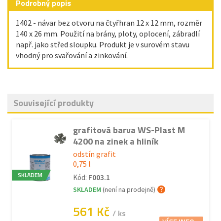
Podrobný popis
1402 - návar bez otvoru na čtyřhran 12 x 12 mm, rozměr
140 x 26 mm. Použití na brány, ploty, oplocení, zábradlí
např. jako střed sloupku. Produkt je v surovém stavu
vhodný pro svařování a zinkování.
Související produkty
grafitová barva WS-Plast M
4200 na zinek a hliník
odstín grafit
0,75 l
SKLADEM
Kód:
F003.1
SKLADEM
(není na prodejně)
561 Kč
/ ks