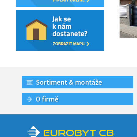
Sortiment & montáže
O firmě