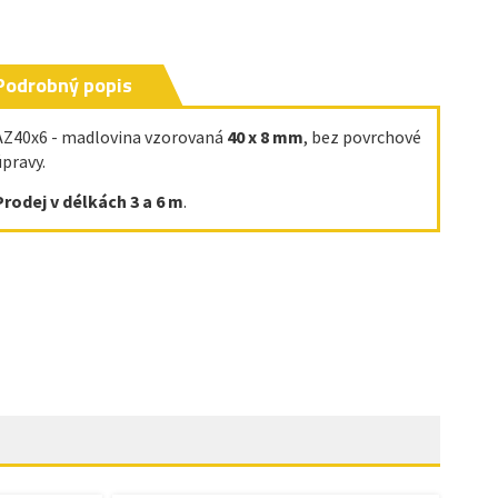
Podrobný popis
AZ40x6 - madlovina vzorovaná
40 x 8 mm
, bez povrchové
úpravy.
Prodej v délkách 3 a 6 m
.