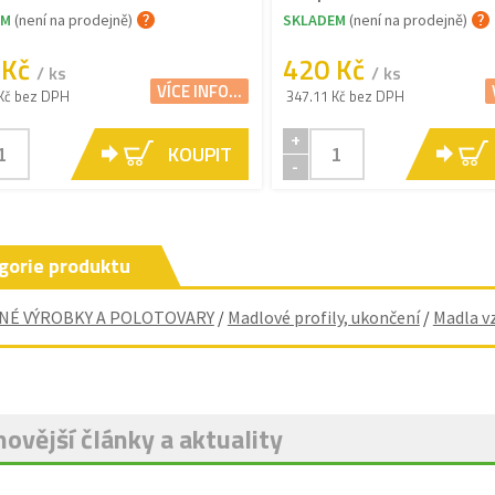
EM
(není na prodejně)
SKLADEM
(není na prodejně)
 Kč
420 Kč
/ ks
/ ks
VÍCE INFO...
Kč bez DPH
347.11 Kč bez DPH
+
KOUPIT
-
gorie produktu
NÉ VÝROBKY A POLOTOVARY
/
Madlové profily, ukončení
/
Madla v
ovější články a aktuality