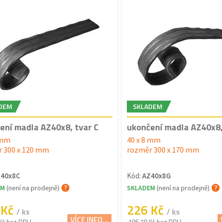
DEM
SKLADEM
ení madla AZ40x8, tvar C
ukončení madla AZ40x8,
 mm
40 x 8 mm
 300 x 120 mm
rozměr 300 x 170 mm
Z40x8C
Kód:
AZ40x8G
EM
(není na prodejně)
SKLADEM
(není na prodejně)
 Kč
226 Kč
/ ks
/ ks
VÍCE INFO...
Kč bez DPH
186.78 Kč bez DPH