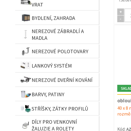
VRAT
+
BYDLENÍ, ZAHRADA
-
NEREZOVÉ ZÁBRADLÍ A
MADLA
NEREZOVÉ POLOTOVARY
LANKOVÝ SYSTÉM
NEREZOVÉ DVEŘNÍ KOVÁNÍ
SKLA
BARVY, PATINY
oblou
40 x 8
STŘÍŠKY, ZÁTKY PROFILŮ
rozměr
DÍLY PRO VENKOVNÍ
ŽALUZIE A ROLETY
Kód:
A