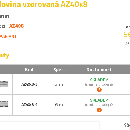
ovina vzorovaná AZ40x8
8 mm
ží:
AZ408
Cen
5
 VARIANT
(46
nty
Kód
Spec.
Dostupnost
SKLADEM
3 m
AZ40x8-
3
(není na prodejně)
SKLADEM
6 m
AZ40x8-
6
(není na prodejně)
Kó