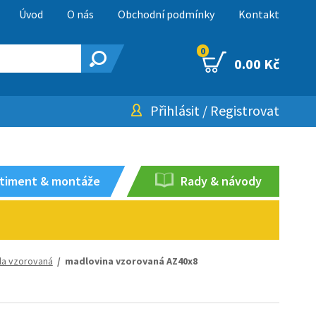
Úvod
O nás
Obchodní podmínky
Kontakt
0
0.00 Kč
Přihlásit
/
Registrovat
timent & montáže
Rady & návody
la vzorovaná
/ madlovina vzorovaná AZ40x8