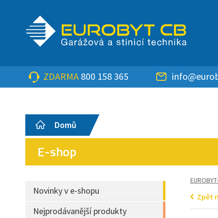
ZDARMA
800 158 365
info@eurob
Domů
E-shop
EUROBYT
Novinky v e-shopu
Zpět 
Nejprodávanější produkty