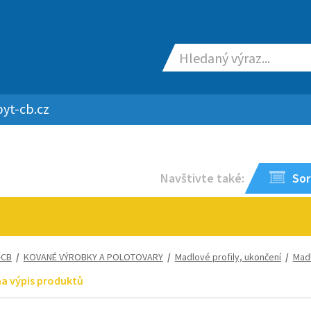
yt-cb.cz
Navštivte také:
Sor
-CB
/
KOVANÉ VÝROBKY A POLOTOVARY
/
Madlové profily, ukončení
/
Mad
na výpis produktů