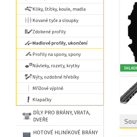
Kliky, štítky, koule, madla
Kované tyče a sloupky
Zdobené profily
Madlové profily, ukončení
Profily na spony, spony
Návleky, rozety, krytky
SKLAD
Nýty, ozdobné hřebíky
Mřížové výplně
Klapačky
DÍLY PRO BRÁNY, VRATA,
Souv
DVEŘE
HOTOVÉ HLINÍKOVÉ BRÁNY