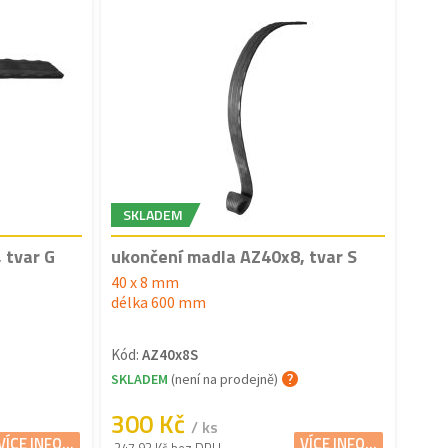
SKLADEM
 tvar G
ukončení madla AZ40x8, tvar S
40 x 8 mm
délka 600 mm
Kód:
AZ40x8S
SKLADEM
(není na prodejně)
300 Kč
/ ks
VÍCE INFO...
VÍCE INFO...
247.93 Kč bez DPH