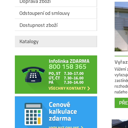
Doprava zboží
Odstoupení od smlouvy
Dostupnost zboží
Katalogy
Vyřaz
Vážení z
vyřazuj
zastíně
rozhodn
našeho 
PŘEČ