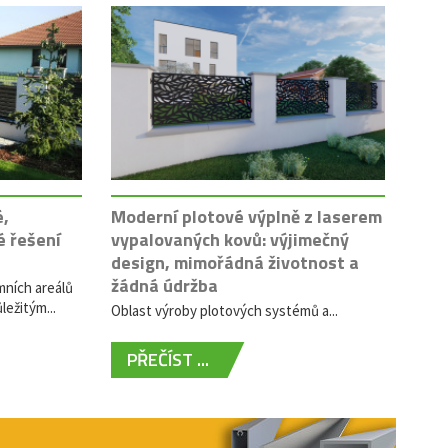
é,
Moderní plotové výplně z laserem
é řešení
vypalovaných kovů: výjimečný
design, mimořádná životnost a
žádná údržba
mních areálů
ležitým...
Oblast výroby plotových systémů a...
PŘEČÍST ...