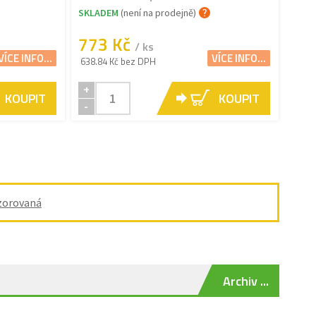
SKLADEM
(není na prodejně)
773 Kč
/ ks
VÍCE INFO...
VÍCE INFO...
638.84 Kč bez DPH
+
KOUPIT
KOUPIT
-
zorovaná
Archiv ...