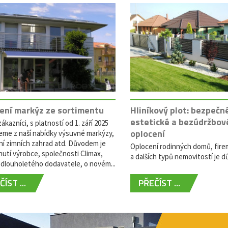
ení markýz ze sortimentu
Hliníkový plot: bezpečn
estetické a bezúdržbov
ákazníci, s platností od 1. září 2025
oplocení
eme z naší nabídky výsuvné markýzy,
ní zimních zahrad atd. Důvodem je
Oplocení rodinných domů, fire
utí výrobce, společnosti Climax,
a dalších typů nemovitostí je dů
dlouholetého dodavatele, o novém...
ÍST ...
PŘEČÍST ...