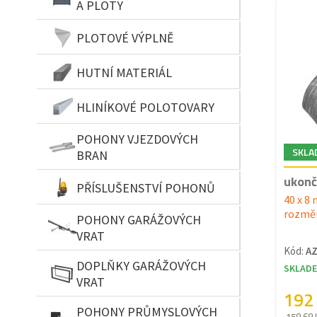
A PLOTY
PLOTOVÉ VÝPLNĚ
HUTNÍ MATERIÁL
HLINÍKOVÉ POLOTOVARY
POHONY VJEZDOVÝCH
SKLA
BRAN
ukonč
PŘÍSLUŠENSTVÍ POHONŮ
40 x 8
rozměr
POHONY GARÁŽOVÝCH
VRAT
Kód:
A
DOPLŇKY GARÁŽOVÝCH
SKLAD
VRAT
192
POHONY PRŮMYSLOVÝCH
158.68 