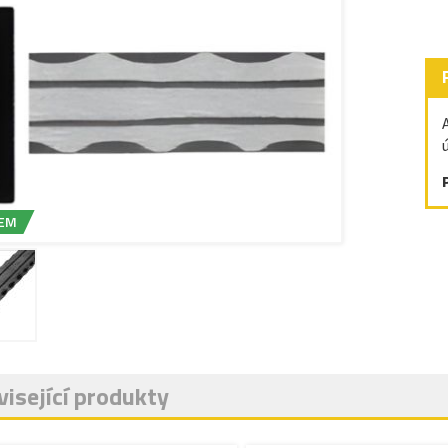
EM
isející produkty