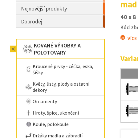
madl
Nejnovější produkty
40 x 
Doprodej
Kód zbo
VÍCE
KOVANÉ VÝROBKY A
POLOTOVARY
Varia
Kroucené prvky - céčka, eska,
šišky ...
Květy, listy, plody a ostatní
dekory
Ornamenty
Hroty, špice, ukončení
Koule, polokoule
Držáky madla a zábradlí