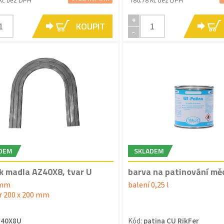
+
KOUPIT
-
DEM
SKLADEM
k madla AZ40X8, tvar U
barva na patinování mě
 mm
balení 0,25 l
 200 x 200 mm
Z40X8U
Kód:
patina CU RikFer