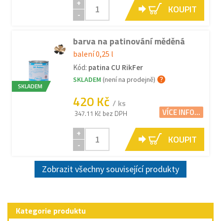
+
KOUPIT
-
barva na patinování měděná
balení 0,25 l
Kód:
patina CU RikFer
SKLADEM
(není na prodejně)
SKLADEM
420 Kč
/ ks
VÍCE INFO...
347.11 Kč bez DPH
+
KOUPIT
-
Zobrazit všechny související produkty
Kategorie produktu