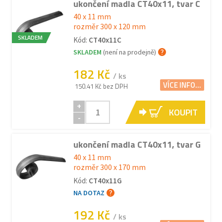
ukončení madla CT40x11, tvar C
40 x 11 mm
rozměr 300 x 120 mm
SKLADEM
Kód:
CT40x11C
SKLADEM
(není na prodejně)
182 Kč
/ ks
VÍCE INFO...
150.41 Kč bez DPH
+
KOUPIT
-
ukončení madla CT40x11, tvar G
40 x 11 mm
rozměr 300 x 170 mm
Kód:
CT40x11G
NA DOTAZ
192 Kč
/ ks