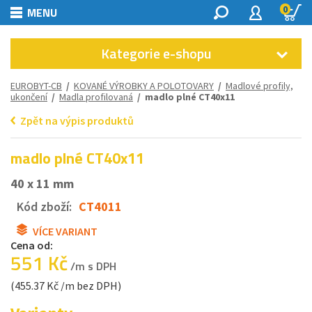
0
MENU
Kategorie e-shopu
EUROBYT-CB
/
KOVANÉ VÝROBKY A POLOTOVARY
/
Madlové profily,
ukončení
/
Madla profilovaná
/ madlo plné CT40x11
Zpět na výpis produktů
madlo plné CT40x11
40 x 11 mm
Kód zboží:
CT4011
VÍCE VARIANT
Cena od:
551 Kč
/m s DPH
(455.37 Kč /m bez DPH)