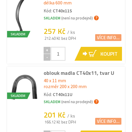
délka 600 mm
Kód:
CT40x11S
SKLADEM
(není na prodejně)
257 Kč
/ ks
SKLADEM
VÍCE INFO...
212.40 Kč bez DPH
+
KOUPIT
-
oblouk madla CT40x11, tvar U
40 x 11 mm
rozměr 200 x 200 mm
Kód:
CT40x11U
SKLADEM
SKLADEM
(není na prodejně)
201 Kč
/ ks
VÍCE INFO...
166.12 Kč bez DPH