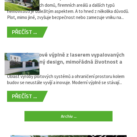
Oplocení rodinných domů, firemních areálů a dalších typů
nemovitostí je důležitým aspektem. A to hned z několika důvodů.
Plot, mimo jiné, zvyšuje bezpečnost nebo zamezuje vniku na...
PŘEČÍST ...
Moderní plotové výplně z laserem vypalovaných
kovů: výjimečný design, mimořádná životnost a
žádná údržba
Oblast výroby plotových systémů a ohraničení prostoru kolem
budov se neustále vyvíjí a inovuje. Moderní výplně se stávají...
PŘEČÍST ...
Archiv ...