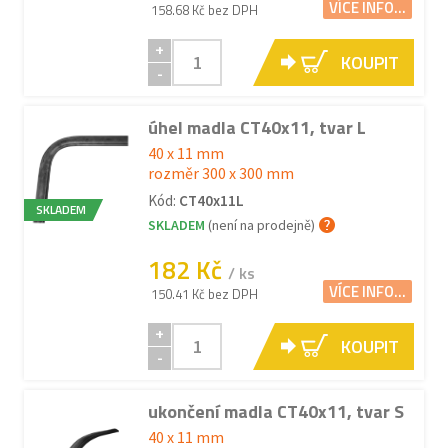
VÍCE INFO...
158.68 Kč bez DPH
+
KOUPIT
-
úhel madla CT40x11, tvar L
40 x 11 mm
rozměr 300 x 300 mm
Kód:
CT40x11L
SKLADEM
SKLADEM
(není na prodejně)
182 Kč
/ ks
VÍCE INFO...
150.41 Kč bez DPH
+
KOUPIT
-
ukončení madla CT40x11, tvar S
40 x 11 mm