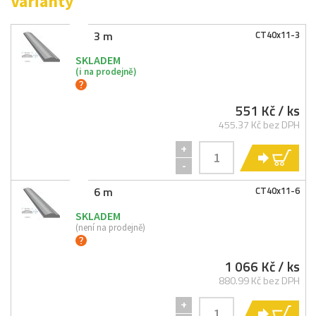
Varianty
3 m
CT40x11-
3
SKLADEM
(i na prodejně)
551 Kč
/ ks
455.37 Kč bez DPH
+
KO
-
6 m
CT40x11-
6
SKLADEM
(není na prodejně)
1 066 Kč
/ ks
880.99 Kč bez DPH
+
KO