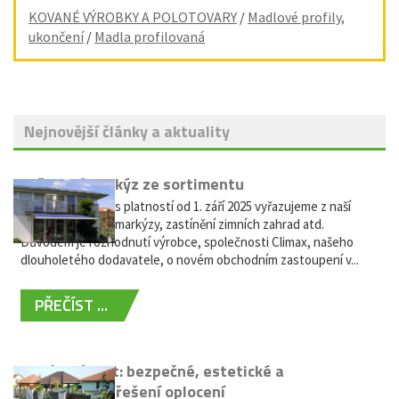
KOVANÉ VÝROBKY A POLOTOVARY
/
Madlové profily,
ukončení
/
Madla profilovaná
Nejnovější články a aktuality
Vyřazení markýz ze sortimentu
Vážení zákazníci, s platností od 1. září 2025 vyřazujeme z naší
nabídky výsuvné markýzy, zastínění zimních zahrad atd.
Důvodem je rozhodnutí výrobce, společnosti Climax, našeho
dlouholetého dodavatele, o novém obchodním zastoupení v...
PŘEČÍST ...
Hliníkový plot: bezpečné, estetické a
bezúdržbové řešení oplocení