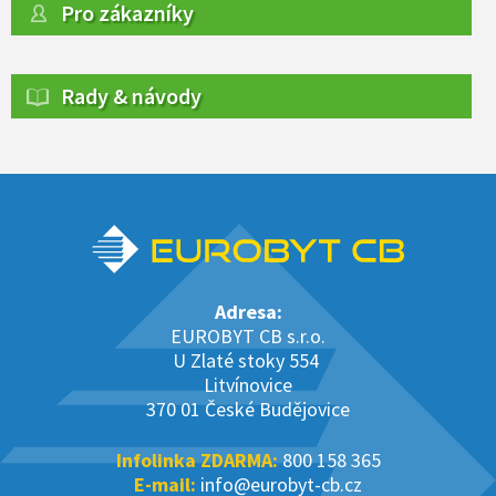
Pro zákazníky
Rady & návody
Adresa:
EUROBYT CB s.r.o.
U Zlaté stoky 554
Litvínovice
370 01 České Budějovice
Infolinka ZDARMA:
800 158 365
E-mail:
info@eurobyt-cb.cz