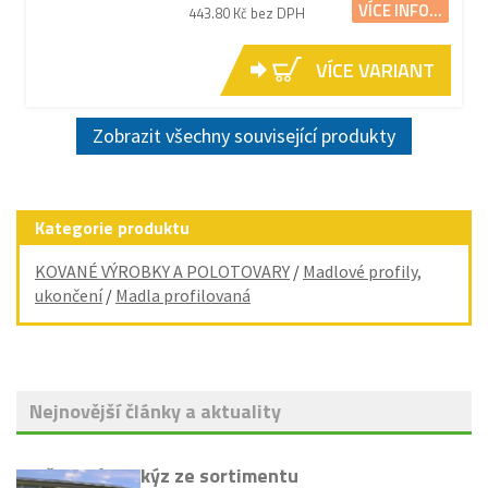
VÍCE INFO...
443.80 Kč bez DPH
VÍCE VARIANT
Zobrazit všechny související produkty
Kategorie produktu
KOVANÉ VÝROBKY A POLOTOVARY
/
Madlové profily,
ukončení
/
Madla profilovaná
Nejnovější články a aktuality
Vyřazení markýz ze sortimentu