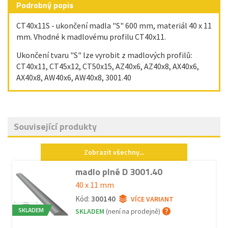
Podrobný popis
CT40x11S - ukončení madla "S" 600 mm, materiál 40 x 11
mm. Vhodné k madlovému profilu CT40x11.
Ukončení tvaru "S" lze vyrobit z madlových profilů:
CT40x11, CT45x12, CT50x15, AZ40x6, AZ40x8, AX40x6,
AX40x8, AW40x6, AW40x8, 3001.40
Související produkty
Zobrazit všechny...
madlo plné D 3001.40
40 x 11 mm
Kód:
300140
VÍCE VARIANT
SKLADEM
SKLADEM
(není na prodejně)