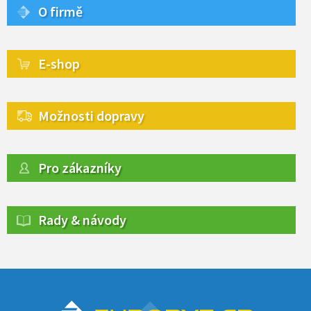
O firmě
E-shop
Možnosti dopravy
Pro zákazníky
Rady & návody