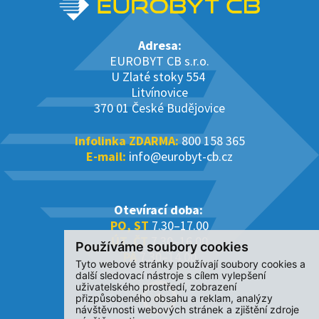
Adresa:
EUROBYT CB s.r.o.
U Zlaté stoky 554
Litvínovice
370 01 České Budějovice
Infolinka ZDARMA:
800 158 365
E-mail:
info@eurobyt-cb.cz
Otevírací doba:
PO, ST
7.30–17.00
ÚT, ČT
7.30–16.00
Používáme soubory cookies
PÁ
7.30–14.00
Tyto webové stránky používají soubory cookies a
další sledovací nástroje s cílem vylepšení
uživatelského prostředí, zobrazení
přizpůsobeného obsahu a reklam, analýzy
návštěvnosti webových stránek a zjištění zdroje