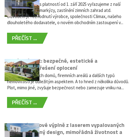
Vážení zákazníci, s platností od 1. září 2025 vyřazujeme z naší
nabídky výsuvné markýzy, zastínění zimních zahrad atd.
Důvodem je rozhodnutí výrobce, společnosti Climax, našeho
dlouholetého dodavatele, o novém obchodním zastoupení v...
PŘEČÍST ...
Hliníkový plot: bezpečné, estetické a
bezúdržbové řešení oplocení
Oplocení rodinných domů, firemních areálů a dalších typů
nemovitostí je důležitým aspektem. A to hned z několika důvodů.
Plot, mimo jiné, zvyšuje bezpečnost nebo zamezuje vniku na...
PŘEČÍST ...
Moderní plotové výplně z laserem vypalovaných
kovů: výjimečný design, mimořádná životnost a