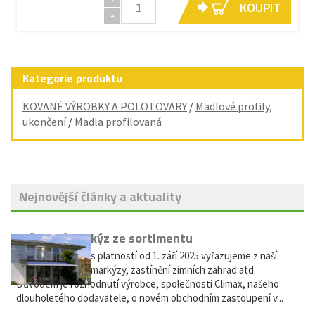
KOUPIT
-
Kategorie produktu
KOVANÉ VÝROBKY A POLOTOVARY
/
Madlové profily,
ukončení
/
Madla profilovaná
Nejnovější články a aktuality
Vyřazení markýz ze sortimentu
Vážení zákazníci, s platností od 1. září 2025 vyřazujeme z naší
nabídky výsuvné markýzy, zastínění zimních zahrad atd.
Důvodem je rozhodnutí výrobce, společnosti Climax, našeho
dlouholetého dodavatele, o novém obchodním zastoupení v...