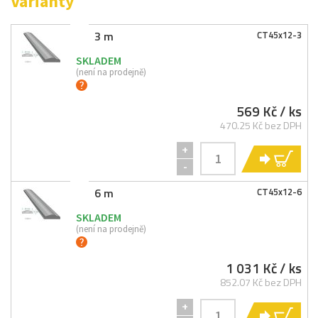
Varianty
3 m
CT45x12-
3
SKLADEM
(není na prodejně)
569 Kč
/ ks
470.25 Kč bez DPH
+
KO
-
6 m
CT45x12-
6
SKLADEM
(není na prodejně)
1 031 Kč
/ ks
852.07 Kč bez DPH
+
KO