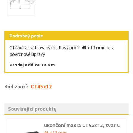
Podrobný popis
CT45x12 - válcovaný madlový profil
45 x 12 mm
, bez
povrchové úpravy.
Prodej v délce 3 a 6 m
.
Kód zboží:
CT45x12
Související produkty
ukončení madla CT45x12, tvar C
45 x 12 mm