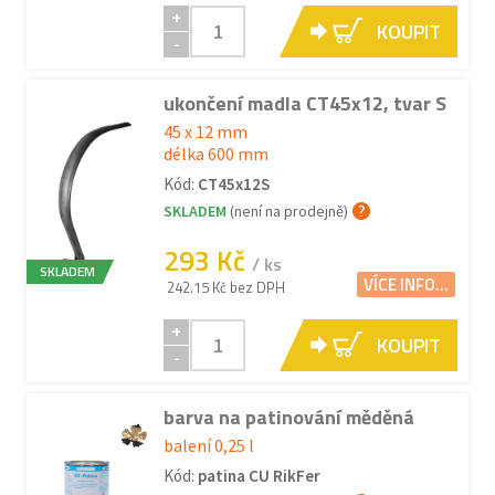
+
KOUPIT
-
ukončení madla CT45x12, tvar S
45 x 12 mm
délka 600 mm
Kód:
CT45x12S
SKLADEM
(není na prodejně)
293 Kč
/ ks
SKLADEM
VÍCE INFO...
242.15 Kč bez DPH
+
KOUPIT
-
barva na patinování měděná
balení 0,25 l
Kód:
patina CU RikFer