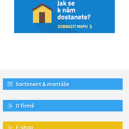
Sortiment & montáže
O firmě
E-shop