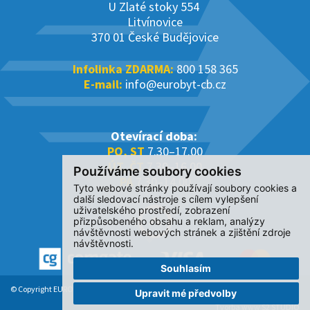
U Zlaté stoky 554
Litvínovice
370 01 České Budějovice
Infolinka ZDARMA:
800 158 365
E-mail:
info@eurobyt-cb.cz
Otevírací doba:
PO, ST
7.30–17.00
ÚT, ČT
7.30–16.00
Používáme soubory cookies
PÁ
7.30–14.00
Tyto webové stránky používají soubory cookies a
další sledovací nástroje s cílem vylepšení
uživatelského prostředí, zobrazení
přizpůsobeného obsahu a reklam, analýzy
návštěvnosti webových stránek a zjištění zdroje
návštěvnosti.
Souhlasím
© Copyright EUROBYT CB s.r.o. 2017-2026. All Rights Reserved.
Upravit mé předvolby
Tvorba www S2 STUDIO