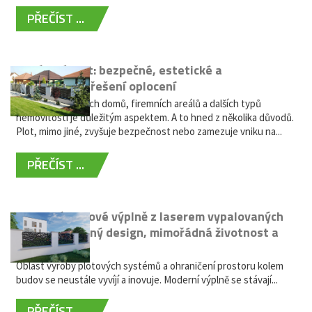
PŘEČÍST ...
Hliníkový plot: bezpečné, estetické a
bezúdržbové řešení oplocení
Oplocení rodinných domů, firemních areálů a dalších typů
nemovitostí je důležitým aspektem. A to hned z několika důvodů.
Plot, mimo jiné, zvyšuje bezpečnost nebo zamezuje vniku na...
PŘEČÍST ...
Moderní plotové výplně z laserem vypalovaných
kovů: výjimečný design, mimořádná životnost a
žádná údržba
Oblast výroby plotových systémů a ohraničení prostoru kolem
budov se neustále vyvíjí a inovuje. Moderní výplně se stávají...
PŘEČÍST ...