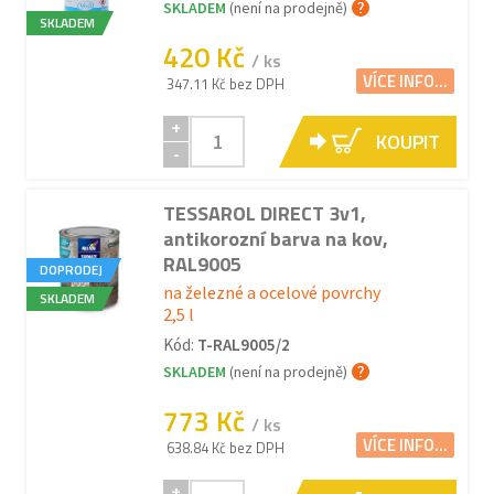
SKLADEM
(není na prodejně)
SKLADEM
420 Kč
/ ks
VÍCE INFO...
347.11 Kč bez DPH
+
KOUPIT
-
TESSAROL DIRECT 3v1,
antikorozní barva na kov,
RAL9005
DOPRODEJ
na železné a ocelové povrchy
SKLADEM
2,5 l
Kód:
T-RAL9005/2
SKLADEM
(není na prodejně)
773 Kč
/ ks
VÍCE INFO...
638.84 Kč bez DPH
+