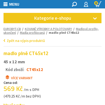
0
MENU
Kategorie e-shopu
EUROBYT-CB
/
KOVANÉ VÝROBKY A POLOTOVARY
/
Madlové profily,
ukončení
/
Madla profilovaná
/ madlo plné CT45x12
Zpět na výpis produktů
madlo plné CT45x12
45 x 12 mm
Kód zboží:
CT45x12
VÍCE VARIANT
Cena od:
569 Kč
/m s DPH
(470.25 Kč /m bez DPH)