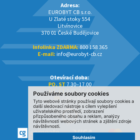
Adresa:
EUROBYT CB s.r.o.
U Zlaté stoky 554
Litvínovice
370 01 České Budějovice
Infolinka ZDARMA:
800 158 365
E-mail:
info@eurobyt-cb.cz
Otevírací doba:
PO, ST
7.30–17.00
ÚT, ČT
7.30–16.00
Používáme soubory cookies
PÁ
7.30–14.00
Tyto webové stránky používají soubory cookies a
další sledovací nástroje s cílem vylepšení
uživatelského prostředí, zobrazení
přizpůsobeného obsahu a reklam, analýzy
návštěvnosti webových stránek a zjištění zdroje
návštěvnosti.
Souhlasím