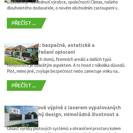
Důvodem je rozhodnutí výrobce, společnosti Climax, našeho
dlouholetého dodavatele, o novém obchodním zastoupení v...
PŘEČÍST ...
Hliníkový plot: bezpečné, estetické a
bezúdržbové řešení oplocení
Oplocení rodinných domů, firemních areálů a dalších typů
nemovitostí je důležitým aspektem. A to hned z několika důvodů.
Plot, mimo jiné, zvyšuje bezpečnost nebo zamezuje vniku na...
PŘEČÍST ...
Moderní plotové výplně z laserem vypalovaných
kovů: výjimečný design, mimořádná životnost a
žádná údržba
Oblast výroby plotových systémů a ohraničení prostoru kolem