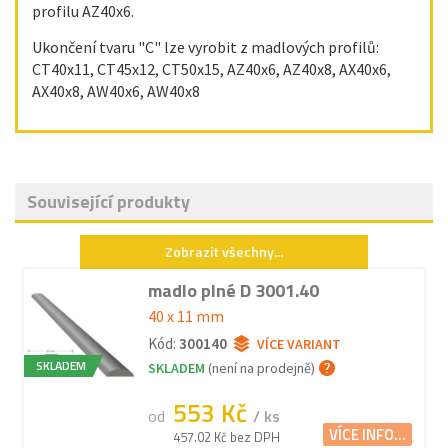
profilu AZ40x6.
Ukončení tvaru "C" lze vyrobit z madlových profilů:
CT40x11, CT45x12, CT50x15, AZ40x6, AZ40x8, AX40x6,
AX40x8, AW40x6, AW40x8
Související produkty
Zobrazit všechny...
madlo plné D 3001.40
40 x 11 mm
Kód:
300140
VÍCE VARIANT
SKLADEM
SKLADEM
(není na prodejně)
553 Kč
od
/ ks
VÍCE INFO...
457.02 Kč bez DPH