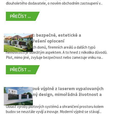
dlouholetého dodavatele, o novém obchodním zastoupení v...
PŘEČÍST ...
Hliníkový plot: bezpečné, estetické a
bezúdržbové řešení oplocení
Oplocení rodinných domů, firemních areálů a dalších typů
nemovitostí je důležitým aspektem. A to hned z několika důvodů.
Plot, mimo jiné, zvyšuje bezpečnost nebo zamezuje vniku na...
PŘEČÍST ...
Moderní plotové výplně z laserem vypalovaných
kovů: výjimečný design, mimořádná životnost a
žádná údržba
Oblast výroby plotových systémů a ohraničení prostoru kolem
budov se neustále vyvíjí a inovuje. Moderní výplně se stávají...