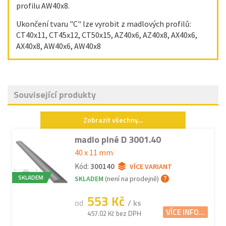
profilu AW40x8.
Ukončení tvaru "C" lze vyrobit z madlových profilů:
CT40x11, CT45x12, CT50x15, AZ40x6, AZ40x8, AX40x6,
AX40x8, AW40x6, AW40x8
Související produkty
Zobrazit všechny...
madlo plné D 3001.40
40 x 11 mm
Kód:
300140
VÍCE VARIANT
SKLADEM
SKLADEM
(není na prodejně)
553 Kč
od
/ ks
VÍCE INFO...
457.02 Kč bez DPH