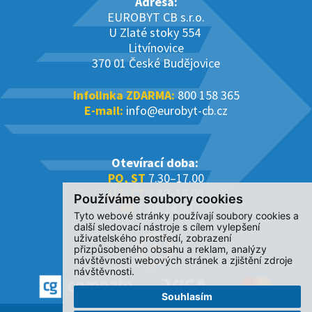
Adresa:
EUROBYT CB s.r.o.
U Zlaté stoky 554
Litvínovice
370 01 České Budějovice
Infolinka ZDARMA:
800 158 365
E-mail:
info@eurobyt-cb.cz
Otevírací doba:
PO, ST
7.30–17.00
ÚT, ČT
7.30–16.00
Používáme soubory cookies
PÁ
7.30–14.00
Tyto webové stránky používají soubory cookies a
další sledovací nástroje s cílem vylepšení
uživatelského prostředí, zobrazení
přizpůsobeného obsahu a reklam, analýzy
návštěvnosti webových stránek a zjištění zdroje
návštěvnosti.
Souhlasím