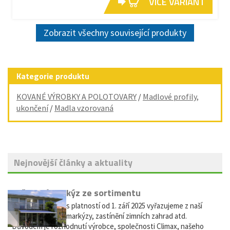
VÍCE VARIANT
Zobrazit všechny související produkty
Kategorie produktu
KOVANÉ VÝROBKY A POLOTOVARY
/
Madlové profily,
ukončení
/
Madla vzorovaná
Nejnovější články a aktuality
Vyřazení markýz ze sortimentu
Vážení zákazníci, s platností od 1. září 2025 vyřazujeme z naší
nabídky výsuvné markýzy, zastínění zimních zahrad atd.
Důvodem je rozhodnutí výrobce, společnosti Climax, našeho