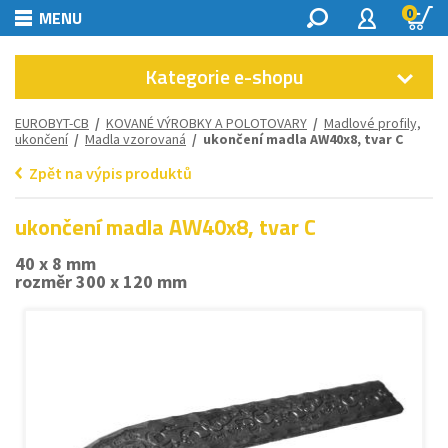
0
MENU
Kategorie e-shopu
EUROBYT-CB
/
KOVANÉ VÝROBKY A POLOTOVARY
/
Madlové profily,
ukončení
/
Madla vzorovaná
/ ukončení madla AW40x8, tvar C
Zpět na výpis produktů
ukončení madla AW40x8, tvar C
40 x 8 mm
rozměr 300 x 120 mm