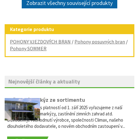
Zobrazit všechny související produkty
Kategorie produktu
POHONY VJEZDOVÝCH BRAN
/
Pohony posuvných bran
/
Pohony SOMMER
Nejnovější články a aktuality
Vyřazení markýz ze sortimentu
Vážení zákazníci, s platností od 1. září 2025 vyřazujeme z naší
nabídky výsuvné markýzy, zastínění zimních zahrad atd.
Důvodem je rozhodnutí výrobce, společnosti Climax, našeho
dlouholetého dodavatele, o novém obchodním zastoupení v...