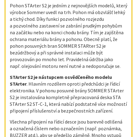
Pohon STArter S2 je jedním z nejnovějších modelů, který
výrobce Sommer uvedl na trh. Pohon má obzvlášť lehký
a tichý chod. Díky funkci pozvolného rozjezdu
a pozvolného zastavení se zabrání prudkým pohybům
na začátku nebo na konci chodu brány. Tím je zajištěna
ochrana materiálu brány a pohonu. Obecně platí, že
pohon posuvných bran SOMMER STARter S2 je
bezúdržbový a při správné instalaci může být
provozován po mnoho let. Pravidelná údržba jako
např. olejování motoru není nutné a nedoporučuje se.
STArter S2 je nástupcem osvědčeného modelu
STArter
. Hlavním rozdílem oproti předchůdci je řídicí
elektronika. V pohonu posuvné brány SOMMER STArter
S2 je instalována kompletně přepracovaná deska STA
STArter S2 ST-C-1, která nabízí podstatně více možností
připojení příslušenství a bezpečnostních zařízení.
Všechna připojení na řídicí desce jsou barevně odlišená
a označená číslem nebo označením (např. poznámka,
BUZZER atd.), aby se předešlo záměně. Mnoho vstupů