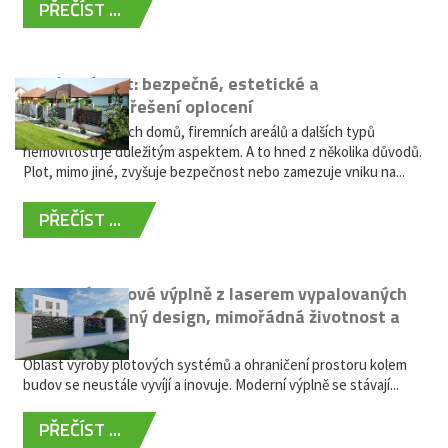
PŘEČÍST ...
Hliníkový plot: bezpečné, estetické a
bezúdržbové řešení oplocení
Oplocení rodinných domů, firemních areálů a dalších typů
nemovitostí je důležitým aspektem. A to hned z několika důvodů.
Plot, mimo jiné, zvyšuje bezpečnost nebo zamezuje vniku na...
PŘEČÍST ...
Moderní plotové výplně z laserem vypalovaných
kovů: výjimečný design, mimořádná životnost a
žádná údržba
Oblast výroby plotových systémů a ohraničení prostoru kolem
budov se neustále vyvíjí a inovuje. Moderní výplně se stávají...
PŘEČÍST ...