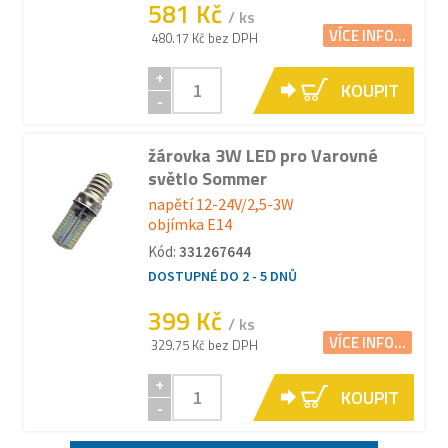
581 Kč
/ ks
VÍCE INFO...
480.17 Kč bez DPH
+
KOUPIT
-
žárovka 3W LED pro Varovné
světlo Sommer
napětí 12-24V/2,5-3W
objímka E14
Kód:
331267644
DOSTUPNÉ DO 2 - 5 DNŮ
399 Kč
/ ks
VÍCE INFO...
329.75 Kč bez DPH
+
KOUPIT
-