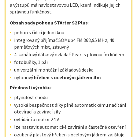
a výstupů má navíc stavovou LED, která indikuje jejich
správnou funkčnost.
Obsah sady pohonu STArter S2 Plus
:
pohon s řídicí jednotkou
integrovaný přijímač SOMup4 FM 868,95 MHz, 40
paměťových míst, zásuvný
4-kanálový dálkový ovladač Pearl s plovoucím kódem
fotobuňky, 1 pár
univerzální montážní základová deska
nylonový
hřeben s ocelovým jádrem 4 m
Přednosti výrobku
:
plynulost chodu
vysoká bezpečnost díky plně automatickému načítání
otevírací a zavírací síly
ovládání a motor 24 V
lze nastavit automatické zavírání a částečné otevření
ozubený plastový hřeben s ocelovým jádrem zajišťuje