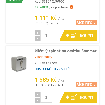
SKLADEM
Kód:
33124019V000
SKLADEM
(i na prodejně)
1 111 Kč
/ ks
VÍCE INFO...
918.18 Kč bez DPH
+
KOUPIT
-
klíčový spínač na omítku Sommer
2 kontakty
Kód:
33125008
DOSTUPNÉ DO 2 - 5 DNŮ
1 585 Kč
/ ks
VÍCE INFO...
1 309.92 Kč bez DPH
+
KOUPIT
-