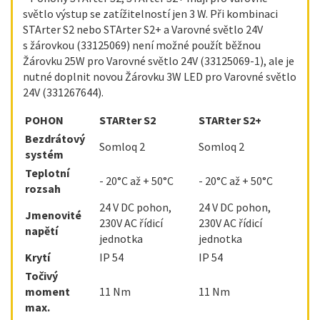
světlo výstup se zatížitelností jen 3 W. Při kombinaci
STArter S2 nebo STArter S2+ a Varovné světlo 24V
s žárovkou (33125069) není možné použít běžnou
Žárovku 25W pro Varovné světlo 24V (33125069-1), ale je
nutné doplnit novou Žárovku 3W LED pro Varovné světlo
24V (331267644).
POHON
STARter S2
STARter S2+
Bezdrátový
Somloq 2
Somloq 2
systém
Teplotní
- 20°C až + 50°C
- 20°C až + 50°C
rozsah
24 V DC pohon,
24 V DC pohon,
Jmenovité
230V AC řídicí
230V AC řídicí
napětí
jednotka
jednotka
Krytí
IP 54
IP 54
Točivý
moment
11 Nm
11 Nm
max.