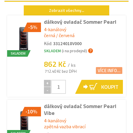
Zobrazit všechny...
dálkový ovladač Sommer Pearl
-5%
4-kanálový
černá / červená
Kód:
33124018V000
SKLADEM
(i na prodejně)
SKLADEM
862 Kč
/ ks
VÍCE INFO...
712.40 Kč bez DPH
+
KOUPIT
-
dálkový ovladač Sommer Pearl
-10%
Vibe
4-kanálový
zpětná vazba vibrací