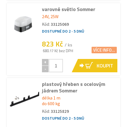
varovné světlo Sommer
24V, 25W
Kód:
33125069
DOSTUPNÉ DO 2 - 5 DNŮ
823 Kč
/ ks
VÍCE INFO...
680.17 Kč bez DPH
+
KOUPIT
-
plastový hřeben s ocelovým
jádrem Sommer
délka 1 m
do 600 kg
Kód:
33125829
DOSTUPNÉ DO 2 - 5 DNŮ