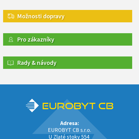
Možnosti dopravy
Pro zákazníky
Rady & návody
Adresa:
EUROBYT CB s.r.o.
U Zlaté stoky 554