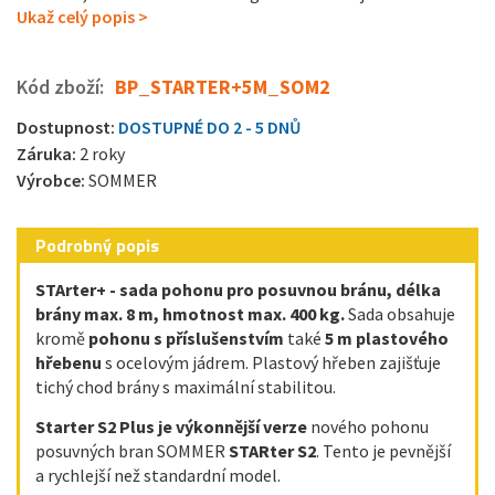
Ukaž celý popis >
Kód zboží:
BP_STARTER+5M_SOM2
Dostupnost:
DOSTUPNÉ DO 2 - 5 DNŮ
Záruka:
2 roky
Výrobce:
SOMMER
Podrobný popis
STArter+ - sada pohonu pro posuvnou bránu, délka
brány max. 8 m, hmotnost max. 400 kg.
Sada obsahuje
kromě
pohonu s příslušenstvím
také
5 m plastového
hřebenu
s ocelovým jádrem. Plastový hřeben zajišťuje
tichý chod brány s maximální stabilitou.
Starter S2 Plus je výkonnější verze
nového pohonu
posuvných bran SOMMER
STARter S2
. Tento je pevnější
a rychlejší než standardní model.