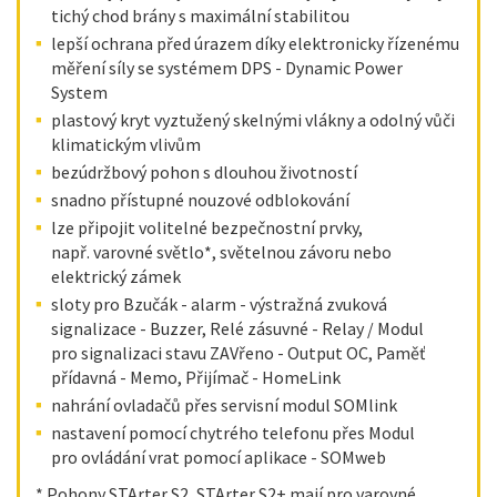
tichý chod brány s maximální stabilitou
lepší ochrana před úrazem díky elektronicky řízenému
měření síly se systémem DPS - Dynamic Power
System
plastový kryt vyztužený skelnými vlákny a odolný vůči
klimatickým vlivům
bezúdržbový pohon s dlouhou životností
snadno přístupné nouzové odblokování
lze připojit volitelné bezpečnostní prvky,
např. varovné světlo*, světelnou závoru nebo
elektrický zámek
sloty pro Bzučák - alarm - výstražná zvuková
signalizace - Buzzer, Relé zásuvné - Relay / Modul
pro signalizaci stavu ZAVřeno - Output OC, Paměť
přídavná - Memo, Přijímač - HomeLink
nahrání ovladačů přes servisní modul SOMlink
nastavení pomocí chytrého telefonu přes Modul
pro ovládání vrat pomocí aplikace - SOMweb
* Pohony STArter S2, STArter S2+ mají pro varovné