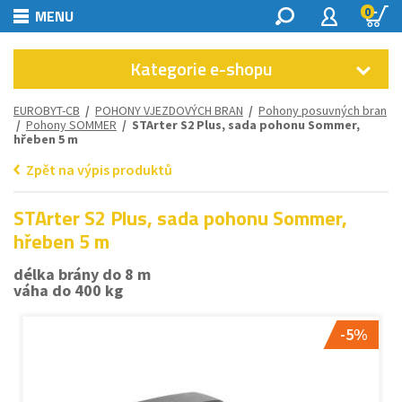
0
MENU
Kategorie e-shopu
EUROBYT-CB
/
POHONY VJEZDOVÝCH BRAN
/
Pohony posuvných bran
/
Pohony SOMMER
/ STArter S2 Plus, sada pohonu Sommer,
hřeben 5 m
Zpět na výpis produktů
STArter S2 Plus, sada pohonu Sommer,
hřeben 5 m
délka brány do 8 m
váha do 400 kg
-5%