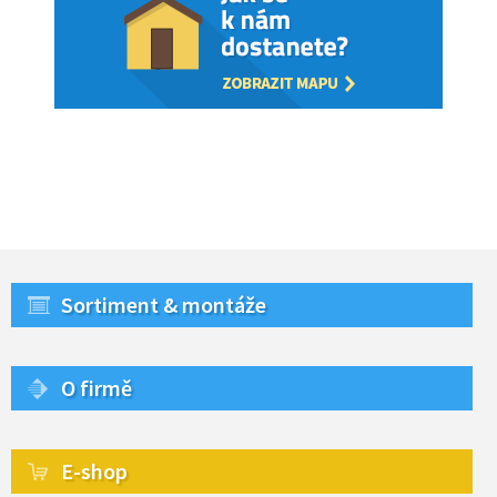
Sortiment & montáže
O firmě
E-shop