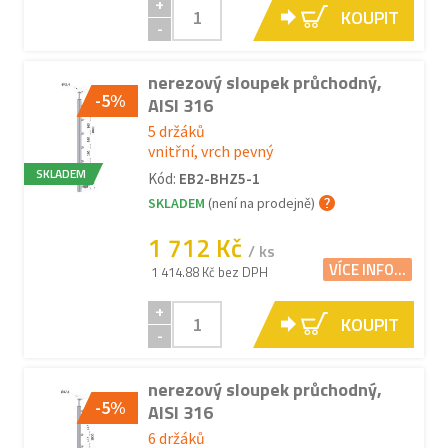
+
KOUPIT
-
nerezový sloupek průchodný,
-5%
AISI 316
5 držáků
vnitřní, vrch pevný
SKLADEM
Kód:
EB2-BHZ5-1
SKLADEM
(není na prodejně)
1 712 Kč
/ ks
VÍCE INFO...
1 414.88 Kč bez DPH
+
KOUPIT
-
nerezový sloupek průchodný,
-5%
AISI 316
6 držáků