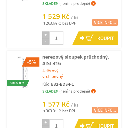
SKLADEM
(není na prodejně)
1 529 Kč
/ ks
VÍCE INFO...
1 263.64 Kč bez DPH
+
KOUPIT
-
nerezový sloupek průchodný,
-5%
AISI 316
4 děrový
vrch pevný
SKLADEM
Kód:
EB2-BDS4-1
SKLADEM
(není na prodejně)
1 577 Kč
/ ks
VÍCE INFO...
1 303.31 Kč bez DPH
+
KOUPIT