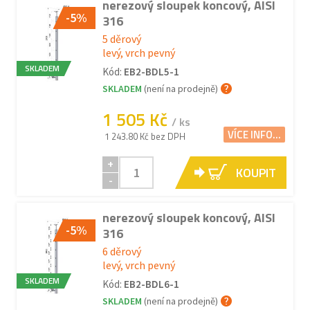
nerezový sloupek koncový, AISI
-5%
316
5 děrový
levý, vrch pevný
SKLADEM
Kód:
EB2-BDL5-1
SKLADEM
(není na prodejně)
1 505 Kč
/ ks
VÍCE INFO...
1 243.80 Kč bez DPH
+
KOUPIT
-
nerezový sloupek koncový, AISI
-5%
316
6 děrový
levý, vrch pevný
SKLADEM
Kód:
EB2-BDL6-1
SKLADEM
(není na prodejně)