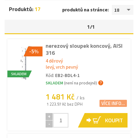
Produktů:
17
produktů na stránce:
18
1/1
nerezový sloupek koncový, AISI
-5%
316
4 děrový
levý, vrch pevný
SKLADEM
Kód:
EB2-BDL4-1
SKLADEM
(není na prodejně)
1 481 Kč
/ ks
VÍCE INFO...
1 223.97 Kč bez DPH
+
KOUPIT
-