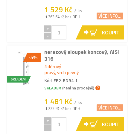
1 529 Kč
/ ks
VÍCE INFO...
1 263.64 Kč bez DPH
+
KOUPIT
-
nerezový sloupek koncový, AISI
-5%
316
4 děrový
pravý, vrch pevný
SKLADEM
Kód:
EB2-BDR4-1
SKLADEM
(není na prodejně)
1 481 Kč
/ ks
VÍCE INFO...
1 223.97 Kč bez DPH
+
KOUPIT
-