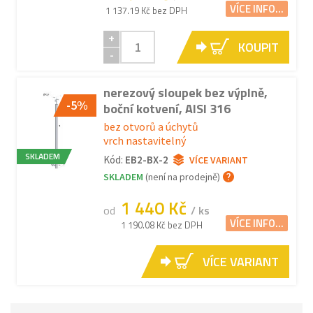
VÍCE INFO...
1 137.19 Kč bez DPH
+
KOUPIT
-
nerezový sloupek bez výplně,
-5%
boční kotvení, AISI 316
bez otvorů a úchytů
vrch nastavitelný
SKLADEM
Kód:
EB2-BX-2
VÍCE VARIANT
SKLADEM
(není na prodejně)
1 440 Kč
od
/ ks
VÍCE INFO...
1 190.08 Kč bez DPH
VÍCE VARIANT