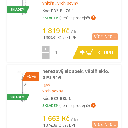
vnitřní, vrch pevný
SKLADEM
Kód:
EB2-BHZ6-1
SKLADEM
(není na prodejně)
1 819 Kč
/ ks
VÍCE INFO...
1 503.31 Kč bez DPH
+
KOUPIT
-
nerezový sloupek, výplň sklo,
-5%
AISI 316
levý
vrch pevný
SKLADEM
Kód:
EB2-BSL-1
SKLADEM
(není na prodejně)
1 663 Kč
/ ks
VÍCE INFO...
1 374.38 Kč bez DPH