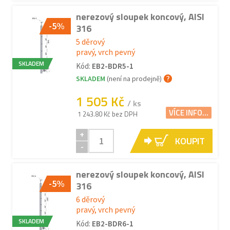
nerezový sloupek koncový, AISI
-5%
316
5 děrový
pravý, vrch pevný
SKLADEM
Kód:
EB2-BDR5-1
SKLADEM
(není na prodejně)
1 505 Kč
/ ks
VÍCE INFO...
1 243.80 Kč bez DPH
+
KOUPIT
-
nerezový sloupek koncový, AISI
-5%
316
6 děrový
pravý, vrch pevný
SKLADEM
Kód:
EB2-BDR6-1