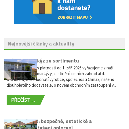
Nejnovější články a aktuality
Vyřazení markýz ze sortimentu
Vážení zákazníci, s platností od 1. září 2025 vyřazujeme z naší
nabídky výsuvné markýzy, zastínění zimních zahrad atd.
Důvodem je rozhodnutí výrobce, společnosti Climax, našeho
dlouholetého dodavatele, o novém obchodním zastoupení v...
PŘEČÍST ...
Hliníkový plot: bezpečné, estetické a
bezúdržbové řešení oplocení