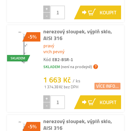
+
KOUPIT
-
nerezový sloupek, výplň sklo,
-5%
AISI 316
pravý
vrch pevný
SKLADEM
Kód:
EB2-BSR-1
SKLADEM
(není na prodejně)
1 663 Kč
/ ks
VÍCE INFO...
1 374.38 Kč bez DPH
+
KOUPIT
-
nerezový sloupek, výplň sklo,
-5%
AISI 316