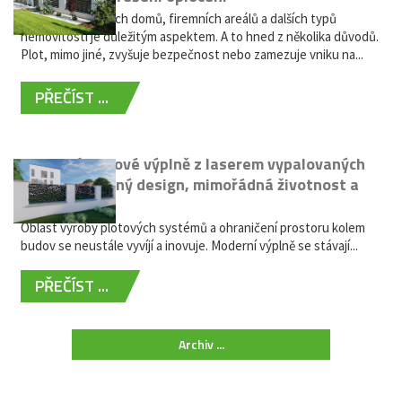
Oplocení rodinných domů, firemních areálů a dalších typů
nemovitostí je důležitým aspektem. A to hned z několika důvodů.
Plot, mimo jiné, zvyšuje bezpečnost nebo zamezuje vniku na...
PŘEČÍST ...
Moderní plotové výplně z laserem vypalovaných
kovů: výjimečný design, mimořádná životnost a
žádná údržba
Oblast výroby plotových systémů a ohraničení prostoru kolem
budov se neustále vyvíjí a inovuje. Moderní výplně se stávají...
PŘEČÍST ...
Archiv ...