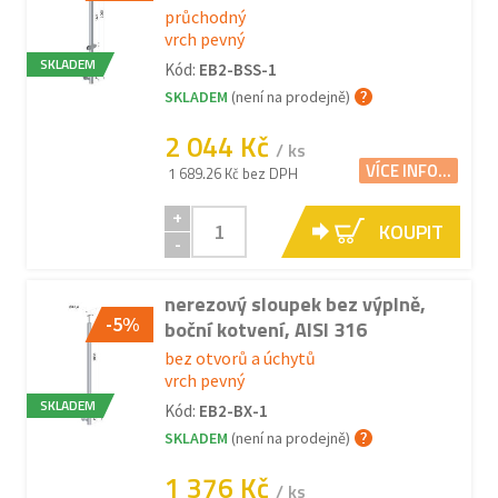
průchodný
vrch pevný
SKLADEM
Kód:
EB2-BSS-1
SKLADEM
(není na prodejně)
2 044 Kč
/ ks
VÍCE INFO...
1 689.26 Kč bez DPH
+
KOUPIT
-
nerezový sloupek bez výplně,
-5%
boční kotvení, AISI 316
bez otvorů a úchytů
vrch pevný
SKLADEM
Kód:
EB2-BX-1
SKLADEM
(není na prodejně)
1 376 Kč
/ ks