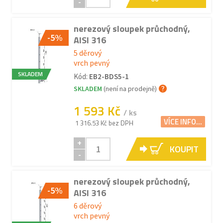
-
nerezový sloupek průchodný,
-5%
AISI 316
5 děrový
vrch pevný
SKLADEM
Kód:
EB2-BDS5-1
SKLADEM
(není na prodejně)
1 593 Kč
/ ks
VÍCE INFO...
1 316.53 Kč bez DPH
+
KOUPIT
-
nerezový sloupek průchodný,
-5%
AISI 316
6 děrový
vrch pevný