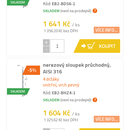
SKLADEM
Kód:
EB2-BDS6-1
SKLADEM
(není na prodejně)
1 641 Kč
/ ks
VÍCE INFO...
1 356.20 Kč bez DPH
+
KOUPIT
-
nerezový sloupek průchodný,
-5%
AISI 316
4 držáky
vnitřní, vrch pevný
SKLADEM
Kód:
EB2-BHZ4-1
SKLADEM
(není na prodejně)
1 604 Kč
/ ks
VÍCE INFO...
1 325.62 Kč bez DPH