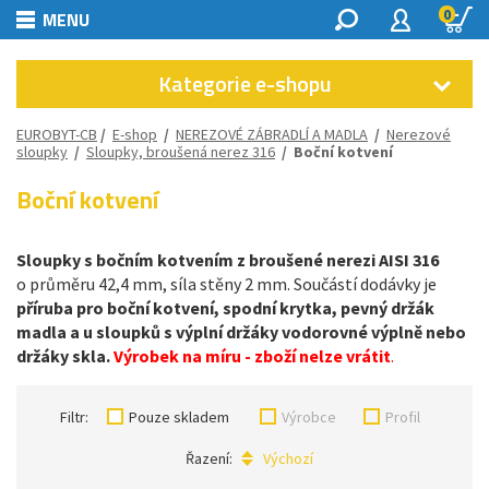
0
MENU
Kategorie e-shopu
EUROBYT-CB
/
E-shop
/
NEREZOVÉ ZÁBRADLÍ A MADLA
/
Nerezové
sloupky
/
Sloupky, broušená nerez 316
/
Boční kotvení
Boční kotvení
Sloupky s bočním kotvením z broušené nerezi AISI 316
o průměru 42,4 mm, síla stěny 2 mm. Součástí dodávky je
příruba pro boční kotvení, spodní krytka, pevný držák
madla a u sloupků s výplní držáky vodorovné výplně nebo
držáky skla.
Výrobek na míru - zboží nelze vrátit
.
Filtr:
Pouze skladem
Výrobce
Profil
Řazení:
Výchozí