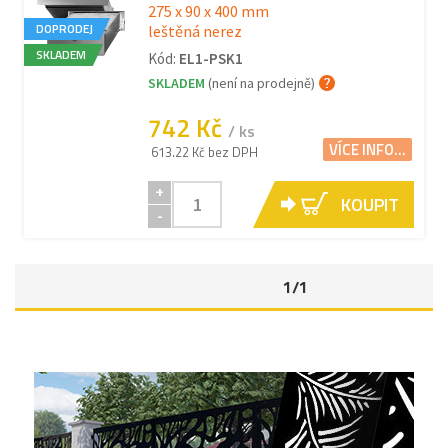
275 x 90 x 400 mm
DOPRODEJ
leštěná nerez
SKLADEM
Kód:
EL1-PSK1
SKLADEM
(není na prodejně)
742 Kč
/ ks
VÍCE INFO...
613.22 Kč bez DPH
+
KOUPIT
-
1/1