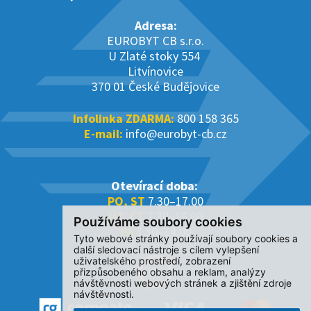
Adresa:
EUROBYT CB s.r.o.
U Zlaté stoky 554
Litvínovice
370 01 České Budějovice
Infolinka ZDARMA:
800 158 365
E-mail:
info@eurobyt-cb.cz
Otevírací doba:
PO, ST
7.30–17.00
ÚT, ČT
7.30–16.00
Používáme soubory cookies
PÁ
7.30–14.00
Tyto webové stránky používají soubory cookies a
další sledovací nástroje s cílem vylepšení
uživatelského prostředí, zobrazení
přizpůsobeného obsahu a reklam, analýzy
návštěvnosti webových stránek a zjištění zdroje
návštěvnosti.