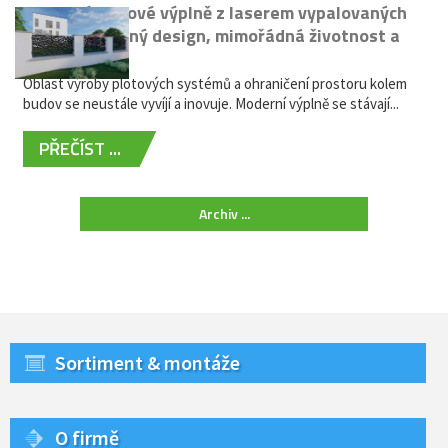
Moderní plotové výplně z laserem vypalovaných
kovů: výjimečný design, mimořádná životnost a
žádná údržba
Oblast výroby plotových systémů a ohraničení prostoru kolem
budov se neustále vyvíjí a inovuje. Moderní výplně se stávají...
PŘEČÍST ...
Archiv ...
Sortiment & montáže
O firmě