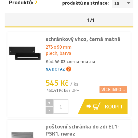
Produktů:
2
produktů na stránce:
18
1/1
schránkový vhoz, černá matná
275 x 90 mm
plech, barva
Kód:
W-03 cierna -matna
NA DOTAZ
545 Kč
/ ks
VÍCE INFO...
450.41 Kč bez DPH
+
KOUPIT
-
poštovní schránka do zdi EL1-
PSK1, nerez