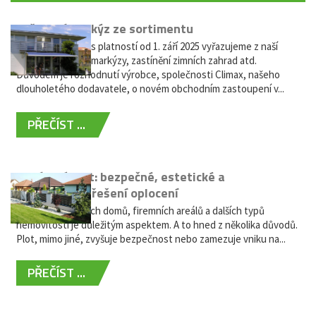
Vyřazení markýz ze sortimentu
Vážení zákazníci, s platností od 1. září 2025 vyřazujeme z naší
nabídky výsuvné markýzy, zastínění zimních zahrad atd.
Důvodem je rozhodnutí výrobce, společnosti Climax, našeho
dlouholetého dodavatele, o novém obchodním zastoupení v...
PŘEČÍST ...
Hliníkový plot: bezpečné, estetické a
bezúdržbové řešení oplocení
Oplocení rodinných domů, firemních areálů a dalších typů
nemovitostí je důležitým aspektem. A to hned z několika důvodů.
Plot, mimo jiné, zvyšuje bezpečnost nebo zamezuje vniku na...
PŘEČÍST ...