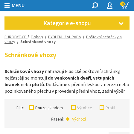
0
MENU
Kategorie e-shopu
EUROBYT-CB
/
E-shop
/
BYDLENÍ, ZAHRADA
/
Poštovní schránky a
vhozy
/
Schránkové vhozy
Schránkové vhozy
Schránkové vhozy
nahrazují klasické poštovní schránky,
nejčastěji se montují
do venkovních dveří
,
vstupních
branek
nebo
plotů
. Dodáváme s přední deskou z nerezu nebo
pozinkovaného plechu v provedení přední vhoz, zadní výběr.
Filtr:
Pouze skladem
Výrobce
Profil
Řazení:
Výchozí