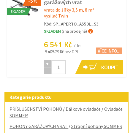
-5%
garážových vrat
vrata do šířky 3,5 m, 8 m²
SKLADEM
vysílač Twin
Kód:
SP_APERTO_A550L_S3
SKLADEM
(i na prodejně)
6 541 Kč
/ ks
VÍCE INFO...
5 405.79 Kč bez DPH
+
KOUPIT
-
Kategorie produktu
PŘÍSLUŠENSTVÍ POHONŮ
/
Dálkové ovladače
/
Ovladače
SOMMER
POHONY GARÁŽOVÝCH VRAT
/
Stropní pohony SOMMER