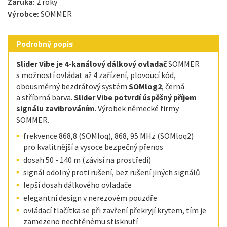
Záruka:
2 roky
Výrobce:
SOMMER
Podrobný popis
Slider Vibe je 4-kanálový dálkový ovladač
SOMMER
s možností ovládat až 4 zařízení, plovoucí kód,
obousměrný bezdrátový systém
SOMlog2
, černá
a stříbrná barva.
Slider Vibe potvrdí úspěšný příjem
signálu zavibrováním
. Výrobek německé firmy
SOMMER.
frekvence 868,8 (SOMloq), 868, 95 MHz (SOMloq2)
pro kvalitnější a vysoce bezpečný přenos
dosah 50 - 140 m (závisí na prostředí)
signál odolný proti rušení, bez rušení jiných signálů
lepší dosah dálkového ovladače
elegantní design v nerezovém pouzdře
ovládací tlačítka se při zavření překryjí krytem, tím je
zamezeno nechtěnému stisknutí