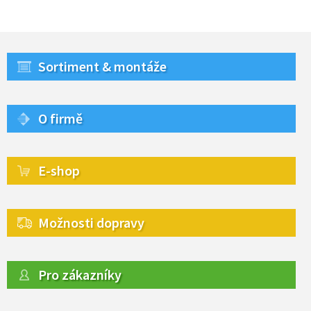
Sortiment & montáže
O firmě
E-shop
Možnosti dopravy
Pro zákazníky