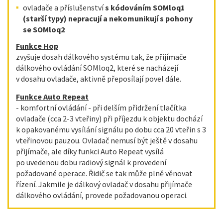
ovladače a příslušenství
s kódováním SOMloq1
(starší typy) nepracují a nekomunikují s pohony
se SOMloq2
Funkce Hop
zvyšuje dosah dálkového systému tak, že přijímače
dálkového ovládání SOMloq2, které se nacházejí
v dosahu ovladače, aktivně přeposílají povel dále.
Funkce Auto Repeat
- komfortní ovládání - při delším přidržení tlačítka
ovladače (cca 2-3 vteřiny) při příjezdu k objektu dochází
k opakovanému vysílání signálu po dobu cca 20 vteřin s 3
vteřinovou pauzou. Ovladač nemusí být ještě v dosahu
přijímače, ale díky funkci Auto Repeat vysílá
po uvedenou dobu radiový signál k provedení
požadované operace. Řidič se tak může plně věnovat
řízení. Jakmile je dálkový ovladač v dosahu přijímače
dálkového ovládání, provede požadovanou operaci.