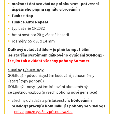
možnost dotazování na polohu vrat -
potvrzení
úspěšného příjmu signálu vibrováním
funkce Hop
funkce Auto Repeat
typ baterie CR2032
hmotnost cca 20 g včetně baterií
rozměry: 55 x 30 x 14 mm
Dálkový ovladač Slider+ je plně kompatibilní
se starším systémem dálkového ovládání SOMloq1
-
lze jím tak ovládat všechny pohony Sommer
.
SOMloq1 / SOMloq2
SOMloq1 - původní systém kódování jednosměrný
(starší typy pohonů)
SOMloq2 - nový systém kódování obousměrný
se zpětnou vazbou (u všech pohonů nové generace)
všechny ovladače a příslušenství
s kódováním
SOMloq2 pracují a komunikují s pohony se SOMloq1
-
nelze pouze využít zpětnou vazbu