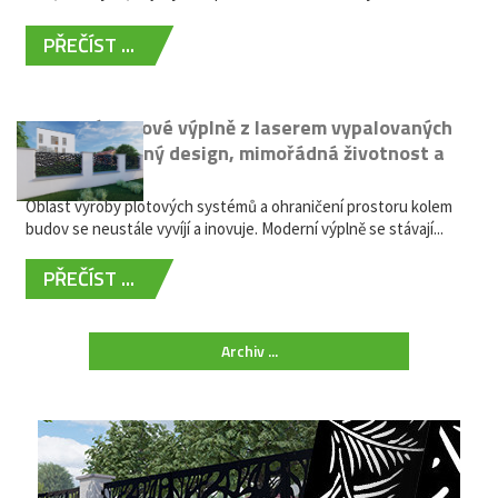
PŘEČÍST ...
Moderní plotové výplně z laserem vypalovaných
kovů: výjimečný design, mimořádná životnost a
žádná údržba
Oblast výroby plotových systémů a ohraničení prostoru kolem
budov se neustále vyvíjí a inovuje. Moderní výplně se stávají...
PŘEČÍST ...
Archiv ...