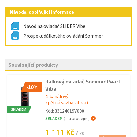
Návody, doplňující informace
Návod na ovladač SLIDER Vibe
Prospekt dálkového ovládání Sommer
Související produkty
dálkový ovladač Sommer Pearl
-10%
Vibe
4-kanálový
zpětná vazba vibrací
SKLADEM
Kód:
33124019V000
SKLADEM
(i na prodejně)
1 111 Kč
/ ks