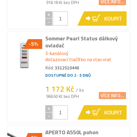
VÍCE INFO...
918.18 Kč bez DPH
+
KOUPIT
-
Sommer Pearl Status dálkový
-5%
ovladač
3-kanálový
dotazovací tlačítko na stav vrat
Kód:
3312S10448
DOSTUPNÉ DO 2 - 5 DNŮ
1 172 Kč
/ ks
VÍCE INFO...
968.60 Kč bez DPH
+
KOUPIT
-
APERTO A550L pohon