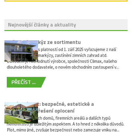
Nejnovější články a aktuality
Vyřazení markýz ze sortimentu
Vážení zákazníci, s platností od 1. září 2025 vyřazujeme z naší
nabídky výsuvné markýzy, zastínění zimních zahrad atd.
Důvodem je rozhodnutí výrobce, společnosti Climax, našeho
dlouholetého dodavatele, o novém obchodním zastoupení v...
PŘEČÍST ...
Hliníkový plot: bezpečné, estetické a
bezúdržbové řešení oplocení
Oplocení rodinných domů, firemních areálů a dalších typů
nemovitostí je důležitým aspektem. A to hned z několika důvodů.
Plot, mimo jiné, zvyšuje bezpečnost nebo zamezuje vniku na...