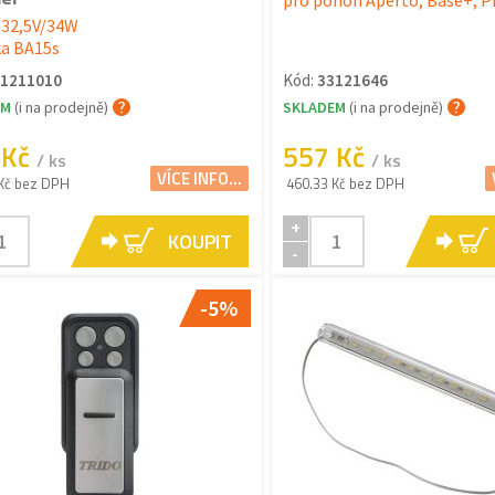
pro pohon Aperto, Base+, P
 32,5V/34W
a BA15s
1211010
Kód:
33121646
EM
(i na prodejně)
SKLADEM
(i na prodejně)
 Kč
557 Kč
/ ks
/ ks
VÍCE INFO...
Kč bez DPH
460.33 Kč bez DPH
+
KOUPIT
-
-5%