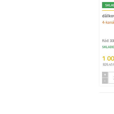
SKLA
dálko
4-kaná
Kód:
33
SKLAD
1 0
826.45 
+
-