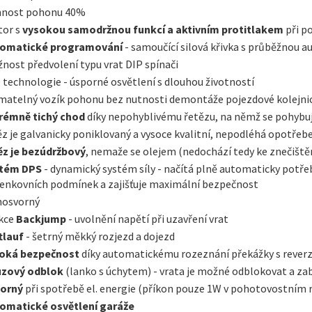
nnost pohonu 40%
or s
vysokou samodržnou funkcí a aktivním protitlakem
při p
omatické programování
- samoučící silová křivka s průběžnou 
nost předvolení typu vrat DIP spínači
 technologie - úsporné osvětlení s dlouhou životností
ímatelný vozík pohonu bez nutnosti demontáže pojezdové kolejni
rémně tichý chod
díky nepohyblivému řetězu, na němž se pohybu
ěz je galvanicky poniklovaný a vysoce kvalitní, nepodléhá opotřeb
ěz je bezúdržbový
, nemaže se olejem (nedochází tedy ke znečištěn
tém DPS
- dynamický systém síly - načítá plně automaticky potřeb
venkovních podmínek a zajišťuje maximální bezpečnost
osvorný
kce
Backjump
- uvolnění napětí při uzavření vrat
tlauf
- šetrný měkký rozjezd a dojezd
oká bezpečnost
díky automatickému rozeznání překážky s reverzí
zový odblok
(lanko s úchytem) - vrata je možné odblokovat a zab
orný
při spotřebě el. energie (příkon pouze 1W v pohotovostním 
omatické osvětlení garáže