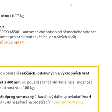
otnost:
17 kg
pis
ERTO A550L - automatický pohon od německého výrobce
mer pro otevírání sekčních, odsuvných a výk...
ž celý popis >
o otevírání
sekčních, odsuvných a výklopných vrat
.
rat 2 400 mm
při použití standardní kolejnice
(možnost
motnost vrat 100 kg.
předprogramovaný
2-kanálový dálkový ovladač
Pearl
 - 140 m (závisí na prostředí).
Kódování SOMloq2.