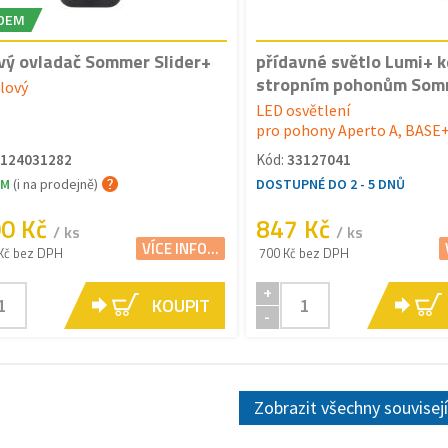
DEM
vý ovladač Sommer Slider+
přídavné světlo Lumi+ k
stropním pohonům Som
lový
LED osvětlení
pro pohony Aperto A, BASE
124031282
Kód:
33127041
EM
(i na prodejně)
DOSTUPNÉ DO 2 - 5 DNŮ
00 Kč
847 Kč
/ ks
/ ks
VÍCE INFO...
Kč bez DPH
700 Kč bez DPH
+
KOUPIT
-
Zobrazit všechny souvisej