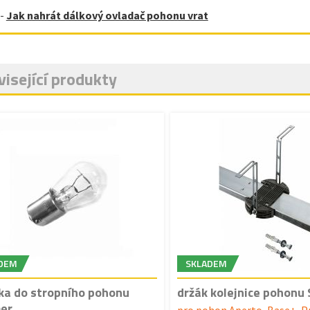
-
Jak nahrát dálkový ovladač pohonu vrat
isející produkty
DEM
SKLADEM
ka do stropního pohonu
držák kolejnice pohonu
er