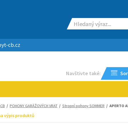
yt-cb.cz
Navštivte také:
Sor
-CB
/
POHONY GARÁŽOVÝCH VRAT
/
Stropní pohony SOMMER
/ APERTO A5
na výpis produktů