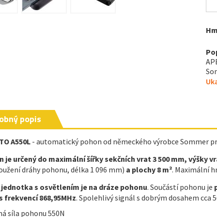
Hm
Po
AP
Som
Uka
obný popis
TO A550L
- automatický pohon od německého výrobce Sommer pr
 je určený do maximální šířky sekčních vrat 3 500 mm, výšky v
oužení dráhy pohonu, délka 1 096 mm)
a plochy 8 m²
. Maximální h
í jednotka s osvětlením je na dráze pohonu
. Součástí pohonu je
 s
frekvencí 868,95MHz
. Spolehlivý signál s dobrým dosahem cca 50
ná síla pohonu 550N