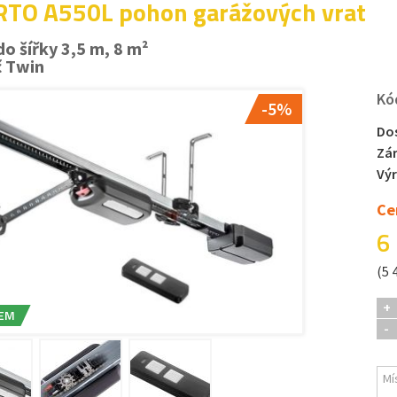
TO A550L pohon garážových vrat
do šířky 3,5 m, 8 m²
č Twin
Kó
-5%
Do
Zá
Vý
Ce
6
(5 
+
EM
-