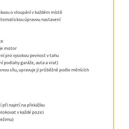
okusu o vloupání v každém místě
automatickou úpravou nastavení
ce
je motor
ení pro vysokou pevnost v tahu
í podlahy garáže, auta a vrat)
nou sílu, upravuje jí průběžně podle měnících
 při najetí na překážku
lokovat v každé pozici
režimu)