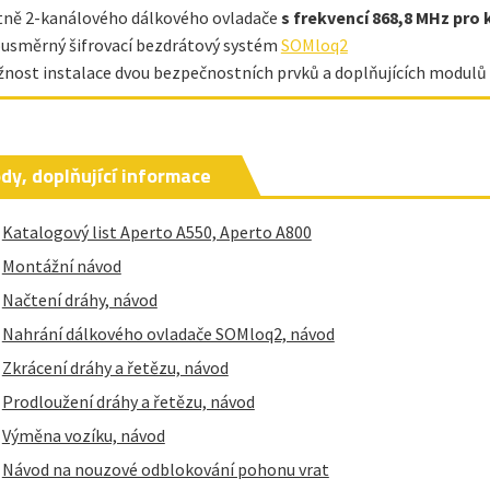
tně 2-kanálového dálkového ovladače
s frekvencí 868,8 MHz pro 
usměrný šifrovací bezdrátový systém
SOMloq2
nost instalace dvou bezpečnostních prvků a doplňujících modulů (
dy, doplňující informace
Katalogový list Aperto A550, Aperto A800
Montážní návod
Načtení dráhy, návod
Nahrání dálkového ovladače SOMloq2, návod
Zkrácení dráhy a řetězu, návod
Prodloužení dráhy a řetězu, návod
Výměna vozíku, návod
Návod na nouzové odblokování pohonu vrat