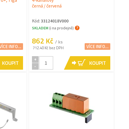
ro+, Tiga
4-kanálový
černá / červená
Kód:
33124018V000
SKLADEM
(i na prodejně)
862 Kč
/ ks
VÍCE INFO...
VÍCE INFO...
712.40 Kč bez DPH
+
KOUPIT
KOUPIT
-