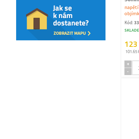
napětí
objímk
Kód:
33
SKLAD
123
101.65 
+
-