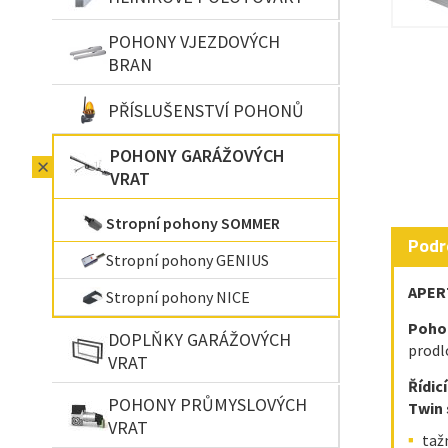
POHONY VJEZDOVÝCH
BRAN
PŘÍSLUŠENSTVÍ POHONŮ
POHONY GARÁŽOVÝCH
VRAT
Stropní pohony SOMMER
Podr
Stropní pohony GENIUS
APER
Stropní pohony NICE
Pohon
DOPLŇKY GARÁŽOVÝCH
prodl
VRAT
Řídic
POHONY PRŮMYSLOVÝCH
Twin
VRAT
taž