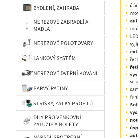
úči
BYDLENÍ, ZAHRADA
mot
aut
NEREZOVÉ ZÁBRADLÍ A
MADLA
mož
LED
NEREZOVÉ POLOTOVARY
vyj
ext
LANKOVÝ SYSTÉM
řet
řet
NEREZOVÉ DVEŘNÍ KOVÁNÍ
sys
se 
BARVY, PATINY
sam
fun
STŘÍŠKY, ZÁTKY PROFILŮ
Sof
vys
DÍLY PRO VENKOVNÍ
nou
ŽALUZIE A ROLETY
úsp
aut
NÁŘADÍ, SPOTŘEBNÍ