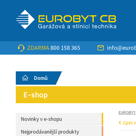
ZDARMA
800 158 365
info@eurob
Domů
E-shop
EUROBYT
Novinky v e-shopu
Zpět 
Nejprodávanější produkty