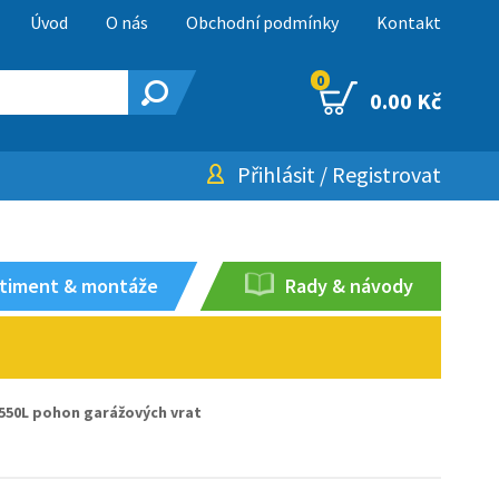
Úvod
O nás
Obchodní podmínky
Kontakt
0
0.00 Kč
Přihlásit
/
Registrovat
timent & montáže
Rady & návody
50L pohon garážových vrat