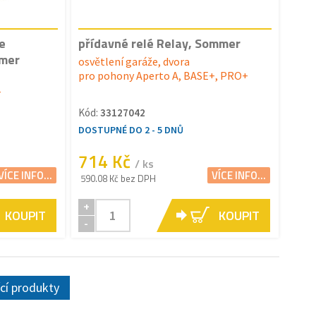
e
přídavné relé Relay, Sommer
mer
osvětlení garáže, dvora
pro pohony Aperto A, BASE+, PRO+
+
Kód:
33127042
DOSTUPNÉ DO 2 - 5 DNŮ
714 Kč
/ ks
VÍCE INFO...
VÍCE INFO...
590.08 Kč bez DPH
+
KOUPIT
KOUPIT
-
ící produkty