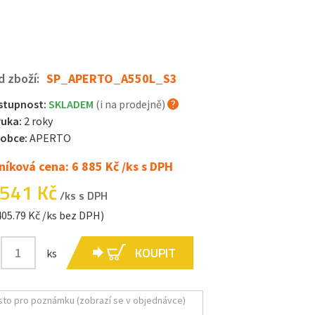
d zboží:
SP_APERTO_A550L_S3
stupnost:
SKLADEM
(i na prodejně)
ruka:
2 roky
robce:
APERTO
níková cena: 6 885 Kč /ks s DPH
 541 Kč
/ks s DPH
405.79 Kč /ks bez DPH)
KOUPIT
ks