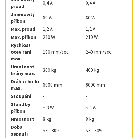
0,4 A
0,4 A
proud
Jmenovitý
60 W
60 W
příkon
Max. proud
1,2 A
1,2 A
Max. příkon
210 W
210 W
Rychlost
otevírání
190 mm/sec.
240 mm/sec.
max.
Hmotnost
300 kg
400 kg
brány max.
Dráha chodu
6000 mm
8000 mm
max.
Stoupání
-
-
Stand by
< 3 W
< 3 W
příkon
Hmotnost
8 kg
8 kg
Doba
S3 - 30%
S3 - 30%
sepnutí