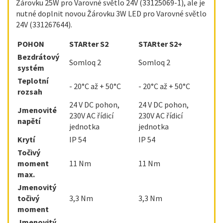
Žárovku 25W pro Varovné světlo 24V (33125069-1), ale je
nutné doplnit novou Žárovku 3W LED pro Varovné světlo
24V (331267644).
POHON
STARter S2
STARter S2+
Bezdrátový
Somloq 2
Somloq 2
systém
Teplotní
- 20°C až + 50°C
- 20°C až + 50°C
rozsah
24 V DC pohon,
24 V DC pohon,
Jmenovité
230V AC řídicí
230V AC řídicí
napětí
jednotka
jednotka
Krytí
IP 54
IP 54
Točivý
moment
11 Nm
11 Nm
max.
Jmenovitý
točivý
3,3 Nm
3,3 Nm
moment
Jmenovitý