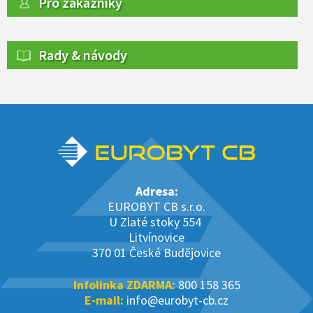
Pro zákazníky
Rady & návody
Adresa:
EUROBYT CB s.r.o.
U Zlaté stoky 554
Litvínovice
370 01 České Budějovice
Infolinka ZDARMA:
800 158 365
E-mail:
info@eurobyt-cb.cz