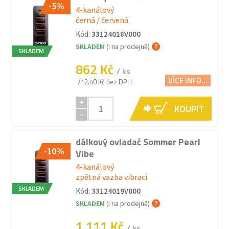
-5%
4-kanálový
černá / červená
Kód:
33124018V000
SKLADEM
(i na prodejně)
SKLADEM
862 Kč
/ ks
VÍCE INFO...
712.40 Kč bez DPH
+
KOUPIT
-
dálkový ovladač Sommer Pearl
-10%
Vibe
4-kanálový
zpětná vazba vibrací
SKLADEM
Kód:
33124019V000
SKLADEM
(i na prodejně)
1 111 Kč
/ ks