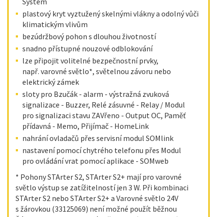
System
plastový kryt vyztužený skelnými vlákny a odolný vůči
klimatickým vlivům
bezúdržbový pohon s dlouhou životností
snadno přístupné nouzové odblokování
lze připojit volitelné bezpečnostní prvky,
např. varovné světlo*, světelnou závoru nebo
elektrický zámek
sloty pro Bzučák - alarm - výstražná zvuková
signalizace - Buzzer, Relé zásuvné - Relay / Modul
pro signalizaci stavu ZAVřeno - Output OC, Paměť
přídavná - Memo, Přijímač - HomeLink
nahrání ovladačů přes servisní modul SOMlink
nastavení pomocí chytrého telefonu přes Modul
pro ovládání vrat pomocí aplikace - SOMweb
* Pohony STArter S2, STArter S2+ mají pro varovné
světlo výstup se zatížitelností jen 3 W. Při kombinaci
STArter S2 nebo STArter S2+ a Varovné světlo 24V
s žárovkou (33125069) není možné použít běžnou