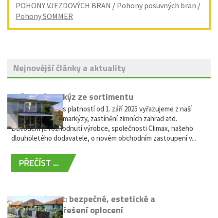
POHONY VJEZDOVÝCH BRAN
/
Pohony posuvných bran
/
Pohony SOMMER
Nejnovější články a aktuality
Vyřazení markýz ze sortimentu
Vážení zákazníci, s platností od 1. září 2025 vyřazujeme z naší
nabídky výsuvné markýzy, zastínění zimních zahrad atd.
Důvodem je rozhodnutí výrobce, společnosti Climax, našeho
dlouholetého dodavatele, o novém obchodním zastoupení v...
PŘEČÍST ...
Hliníkový plot: bezpečné, estetické a
bezúdržbové řešení oplocení