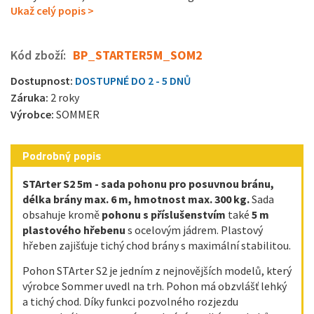
Ukaž celý popis >
Kód zboží:
BP_STARTER5M_SOM2
Dostupnost:
DOSTUPNÉ DO 2 - 5 DNŮ
Záruka:
2 roky
Výrobce:
SOMMER
Podrobný popis
STArter S2 5m - sada pohonu pro posuvnou bránu,
délka brány max. 6 m, hmotnost max. 300 kg.
Sada
obsahuje kromě
pohonu s příslušenstvím
také
5
m
plastového hřebenu
s ocelovým jádrem. Plastový
hřeben zajišťuje tichý chod brány s maximální stabilitou.
Pohon STArter S2 je jedním z nejnovějších modelů, který
výrobce Sommer uvedl na trh. Pohon má obzvlášť lehký
a tichý chod. Díky funkci pozvolného rozjezdu