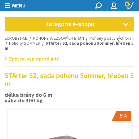
0
MENU
Kategorie e-shopu
EUROBYT-CB
/
POHONY VJEZDOVÝCH BRAN
/
Pohony posuvných bran
/
Pohony SOMMER
/ STArter S2, sada pohonu Sommer, hřeben 5
m
Zpět na výpis produktů
STArter S2, sada pohonu Sommer, hřeben 5
m
délka brány do 6 m
váha do 300 kg
-5%