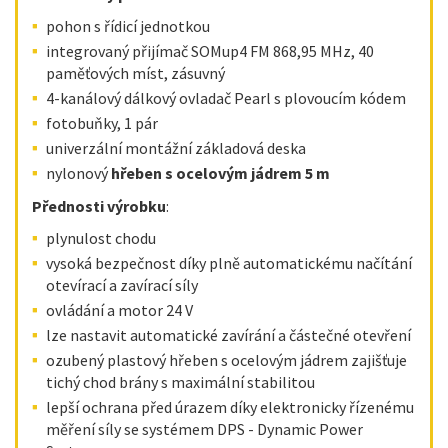
pohon s řídicí jednotkou
integrovaný přijímač SOMup4 FM 868,95 MHz, 40
paměťových míst, zásuvný
4-kanálový dálkový ovladač Pearl s plovoucím kódem
fotobuňky, 1 pár
univerzální montážní základová deska
nylonový
hřeben s ocelovým jádrem 5 m
Přednosti výrobku
:
plynulost chodu
vysoká bezpečnost díky plně automatickému načítání
otevírací a zavírací síly
ovládání a motor 24 V
lze nastavit automatické zavírání a částečné otevření
ozubený plastový hřeben s ocelovým jádrem zajišťuje
tichý chod brány s maximální stabilitou
lepší ochrana před úrazem díky elektronicky řízenému
měření síly se systémem DPS - Dynamic Power