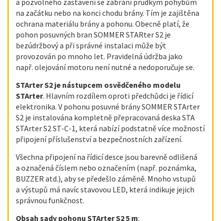
a pozvolného zastavení se zabrání prudkým pohybům
na začátku nebo na konci chodu brány. Tím je zajištěna
ochrana materiálu brány a pohonu. Obecně platí, že
pohon posuvných bran SOMMER STARter S2 je
bezúdržbový a při správné instalaci může být
provozován po mnoho let. Pravidelná údržba jako
např. olejování motoru není nutné a nedoporučuje se.
STArter S2 je nástupcem osvědčeného modelu
STArter
. Hlavním rozdílem oproti předchůdci je řídicí
elektronika. V pohonu posuvné brány SOMMER STArter
S2 je instalována kompletně přepracovaná deska STA
STArter S2 ST-C-1, která nabízí podstatně více možností
připojení příslušenství a bezpečnostních zařízení.
Všechna připojení na řídicí desce jsou barevně odlišená
a označená číslem nebo označením (např. poznámka,
BUZZER atd.), aby se předešlo záměně. Mnoho vstupů
a výstupů má navíc stavovou LED, která indikuje jejich
správnou funkčnost.
Obsah sady pohonu STArter S2 5 m
: