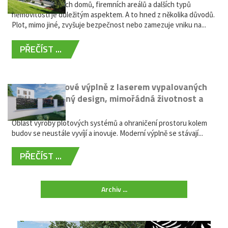
Oplocení rodinných domů, firemních areálů a dalších typů
nemovitostí je důležitým aspektem. A to hned z několika důvodů.
Plot, mimo jiné, zvyšuje bezpečnost nebo zamezuje vniku na...
PŘEČÍST ...
Moderní plotové výplně z laserem vypalovaných
kovů: výjimečný design, mimořádná životnost a
žádná údržba
Oblast výroby plotových systémů a ohraničení prostoru kolem
budov se neustále vyvíjí a inovuje. Moderní výplně se stávají...
PŘEČÍST ...
Archiv ...