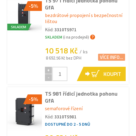
TS 971 řídicí jednotka pohonu
-5%
GfA
bezdrátové propojení s bezpečnostní
lištou
SKLADEM
Kód:
3310TS971
SKLADEM
(i na prodejně)
10 518 Kč
/ ks
VÍCE INFO...
8 692.56 Kč bez DPH
+
KOUPIT
-
TS 981 řídicí jednotka pohonu
-5%
GfA
semaforové řízení
Kód:
3310TS981
DOSTUPNÉ DO 2 - 5 DNŮ