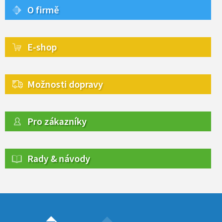
O firmě
E-shop
Možnosti dopravy
Pro zákazníky
Rady & návody