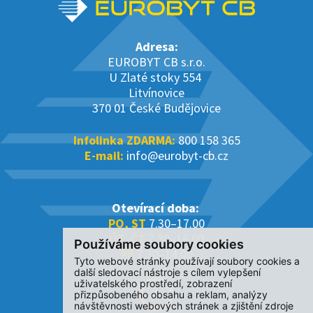
Adresa:
EUROBYT CB s.r.o.
U Zlaté stoky 554
Litvínovice
370 01 České Budějovice
Infolinka ZDARMA:
800 158 365
E-mail:
info@eurobyt-cb.cz
Otevírací doba:
PO, ST
7.30–17.00
ÚT, ČT
7.30–16.00
Používáme soubory cookies
PÁ
7.30–14.00
Tyto webové stránky používají soubory cookies a
další sledovací nástroje s cílem vylepšení
uživatelského prostředí, zobrazení
přizpůsobeného obsahu a reklam, analýzy
návštěvnosti webových stránek a zjištění zdroje