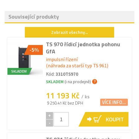
Související produkty
Zobrazit všechny...
TS 970 řídicí jednotka pohonu
-5%
GfA
impulsní řízení
(náhrada za starší typ TS 961)
SKLADEM
Kód:
3310TS970
SKLADEM
(i na prodejně)
11 193 Kč
/ ks
VÍCE INFO...
9 250.41 Kč bez DPH
+
KOUPIT
-