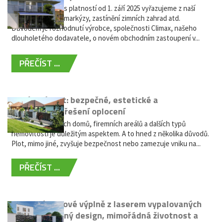
Vážení zákazníci, s platností od 1. září 2025 vyřazujeme z naší
nabídky výsuvné markýzy, zastínění zimních zahrad atd.
Důvodem je rozhodnutí výrobce, společnosti Climax, našeho
dlouholetého dodavatele, o novém obchodním zastoupení v...
PŘEČÍST ...
Hliníkový plot: bezpečné, estetické a
bezúdržbové řešení oplocení
Oplocení rodinných domů, firemních areálů a dalších typů
nemovitostí je důležitým aspektem. A to hned z několika důvodů.
Plot, mimo jiné, zvyšuje bezpečnost nebo zamezuje vniku na...
PŘEČÍST ...
Moderní plotové výplně z laserem vypalovaných
kovů: výjimečný design, mimořádná životnost a