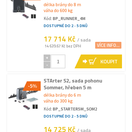
délka brány do 8 m
váha do 600 kg
Kód:
BP_RUNNER_4M
DOSTUPNÉ DO 2 - 5 DNŮ
17 714 Kč
/ sada
VÍCE INFO...
14 639.67 Kč bez DPH
+
KOUPIT
-
STArter S2, sada pohonu
-5%
Sommer, hřeben 5 m
délka brány do 6 m
váha do 300 kg
Kód:
BP_STARTER5M_SOM2
DOSTUPNÉ DO 2 - 5 DNŮ
14 725 Kč
/ sada