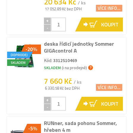
20 634 Kč
/ ks
VÍCE INFO...
17 052.89 Kč bez DPH
+
KOUPIT
-
deska řídicí jednotky Sommer
-20%
GIGAcontrol A
DOPRODEJ
Kód:
3312S10469
SKLADEM
SKLADEM
(i na prodejně)
7 660 Kč
/ ks
VÍCE INFO...
6 330.58 Kč bez DPH
+
KOUPIT
-
RUNner, sada pohonu Sommer,
-5%
hřeben 4 m