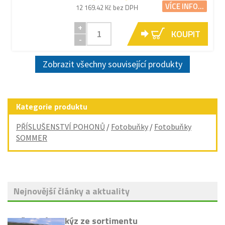
VÍCE INFO...
12 169.42 Kč bez DPH
+
KOUPIT
-
Zobrazit všechny související produkty
Kategorie produktu
PŘÍSLUŠENSTVÍ POHONŮ
/
Fotobuňky
/
Fotobuňky
SOMMER
Nejnovější články a aktuality
Vyřazení markýz ze sortimentu