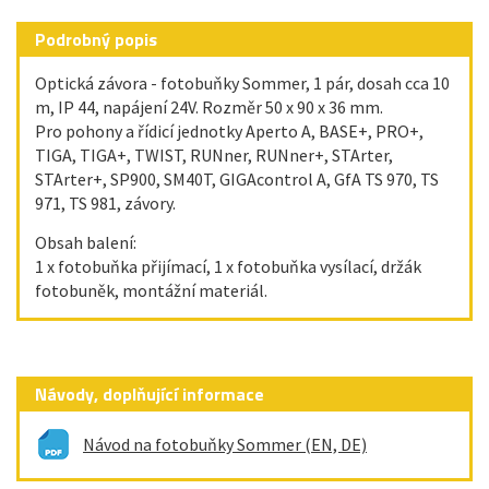
Podrobný popis
Optická závora - fotobuňky Sommer, 1 pár, dosah cca 10
m, IP 44, napájení 24V. Rozměr 50 x 90 x 36 mm.
Pro pohony a řídicí jednotky Aperto A, BASE+, PRO+,
TIGA, TIGA+, TWIST, RUNner, RUNner+, STArter,
STArter+, SP900, SM40T, GIGAcontrol A, GfA TS 970, TS
971, TS 981, závory.
Obsah balení:
1 x fotobuňka přijímací, 1 x fotobuňka vysílací, držák
fotobuněk, montážní materiál.
Návody, doplňující informace
Návod na fotobuňky Sommer (EN, DE)