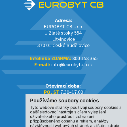
Adresa:
EUROBYT CB s.r.o.
U Zlaté stoky 554
Litvínovice
370 01 České Budějovice
Infolinka ZDARMA:
800 158 365
E-mail:
info@eurobyt-cb.cz
Otevírací doba:
PO, ST
7.30–17.00
ÚT, ČT
7.30–16.00
Používáme soubory cookies
PÁ
7.30–14.00
Tyto webové stránky používají soubory cookies a
další sledovací nástroje s cílem vylepšení
uživatelského prostředí, zobrazení
přizpůsobeného obsahu a reklam, analýzy
návštěvnosti webových stránek a zjištění zdroje