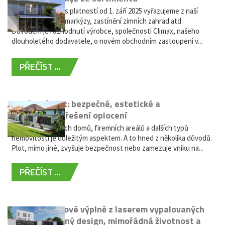
Vážení zákazníci, s platností od 1. září 2025 vyřazujeme z naší
nabídky výsuvné markýzy, zastínění zimních zahrad atd.
Důvodem je rozhodnutí výrobce, společnosti Climax, našeho
dlouholetého dodavatele, o novém obchodním zastoupení v...
PŘEČÍST ...
Hliníkový plot: bezpečné, estetické a
bezúdržbové řešení oplocení
Oplocení rodinných domů, firemních areálů a dalších typů
nemovitostí je důležitým aspektem. A to hned z několika důvodů.
Plot, mimo jiné, zvyšuje bezpečnost nebo zamezuje vniku na...
PŘEČÍST ...
Moderní plotové výplně z laserem vypalovaných
kovů: výjimečný design, mimořádná životnost a