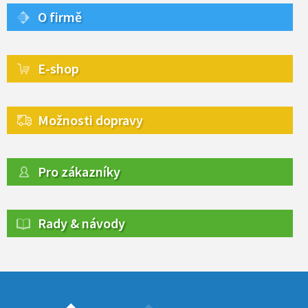
O firmě
E-shop
Možnosti dopravy
Pro zákazníky
Rady & návody