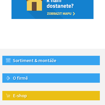
Sortiment & montáže
O firmě
E-shop