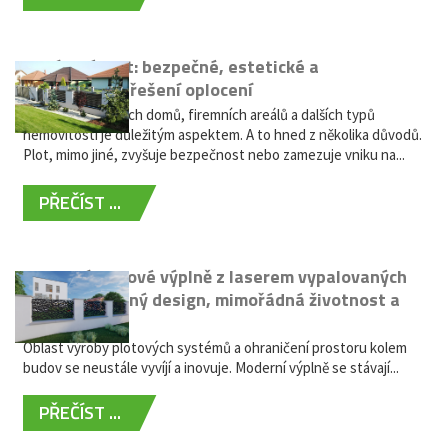
Hliníkový plot: bezpečné, estetické a
bezúdržbové řešení oplocení
Oplocení rodinných domů, firemních areálů a dalších typů
nemovitostí je důležitým aspektem. A to hned z několika důvodů.
Plot, mimo jiné, zvyšuje bezpečnost nebo zamezuje vniku na...
PŘEČÍST ...
Moderní plotové výplně z laserem vypalovaných
kovů: výjimečný design, mimořádná životnost a
žádná údržba
Oblast výroby plotových systémů a ohraničení prostoru kolem
budov se neustále vyvíjí a inovuje. Moderní výplně se stávají...
PŘEČÍST ...