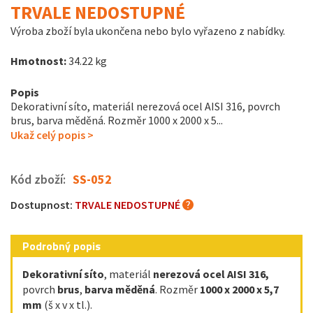
TRVALE NEDOSTUPNÉ
Výroba zboží byla ukončena nebo bylo vyřazeno z nabídky.
Hmotnost:
34.22 kg
Popis
Dekorativní síto, materiál nerezová ocel AISI 316, povrch
brus, barva měděná. Rozměr 1000 x 2000 x 5...
Ukaž celý popis >
Kód zboží:
SS-052
Dostupnost:
TRVALE NEDOSTUPNÉ
Podrobný popis
Dekorativní síto
, materiál
nerezová ocel AISI 316,
povrch
brus
,
barva měděná
. Rozměr
1000 x 2000 x 5,7
mm
(š x v x tl.).