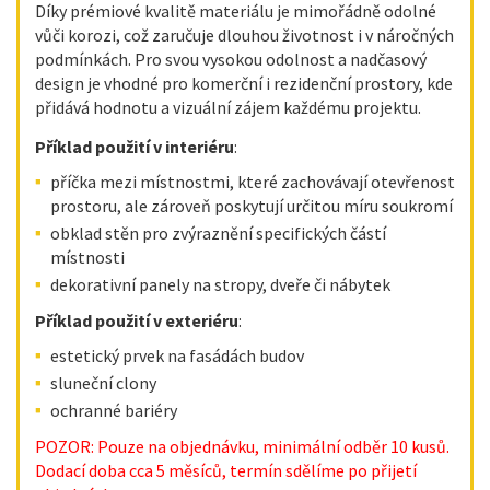
Díky prémiové kvalitě materiálu je mimořádně odolné
vůči korozi, což zaručuje dlouhou životnost i v náročných
podmínkách. Pro svou vysokou odolnost a nadčasový
design je vhodné pro komerční i rezidenční prostory, kde
přidává hodnotu a vizuální zájem každému projektu.
Příklad použití v interiéru
:
příčka mezi místnostmi, které zachovávají otevřenost
prostoru, ale zároveň poskytují určitou míru soukromí
obklad stěn pro zvýraznění specifických částí
místnosti
dekorativní panely na stropy, dveře či nábytek​
Příklad použití v exteriéru
:
estetický prvek na fasádách budov
sluneční clony
ochranné bariéry
POZOR: Pouze na objednávku, minimální odběr 10 kusů.
Dodací doba cca 5 měsíců, termín sdělíme po přijetí