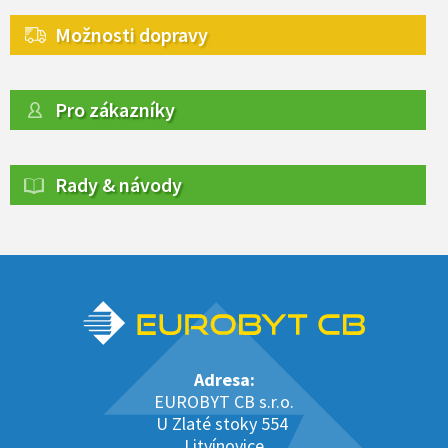
Možnosti dopravy
Pro zákazníky
Rady & návody
Adresa:
EUROBYT CB s.r.o.
U Zlaté stoky 554
Litvínovice