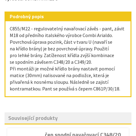
Podrobný popis
C855/M22 - regulovatelný navařovací závěs - pant, závit
M18 od předního italského výrobce Combi Arialdo.
Povrchová úprava pozink, část v tvaru U (navaří se
na křídlo brány) je bez povrchové úpravy. Použití
pro lehké brány. Zatíženost křídla zvýší kombinace
se spodním závěsem C348/20 a C349/20.
Při montáži je možné křídlo brány nastavit pomocí
matice (30mm) nalisované na podložce, která je
přivařená k nosnému sloupu. Následně se zajistí
kontramatkou. Pant se používá s čepem C861P/30/18.
Související produkty
čep spodní navařovací C348/20