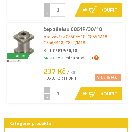
+
KOUPIT
-
čep závěsu C861P/30/18
pro závěsy C850/M18, C855/M18,
C856/M18, C857/M18
Kód:
C861P/30/18
SKLADEM
SKLADEM
(není na prodejně)
237 Kč
/ ks
VÍCE INFO...
195.87 Kč bez DPH
+
KOUPIT
-
Kategorie produktu