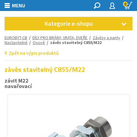
0
MENU
Kategorie e-shopu
EUROBYT-CB
/
DÍLY PRO BRÁNY, VRATA, DVEŘE
/
Závěsy a panty
/
Nastavitelné
/
Osové
/ závěs stavitelný C855/M22
Zpět na výpis produktů
závěs stavitelný C855/M22
závit M22
navařovací