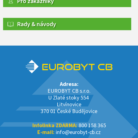
Pro zákazníky
Rady & návody
Adresa:
EUROBYT CB s.r.o.
U Zlaté stoky 554
Litvínovice
370 01 České Budějovice
Infolinka ZDARMA:
800 158 365
E-mail:
info@eurobyt-cb.cz