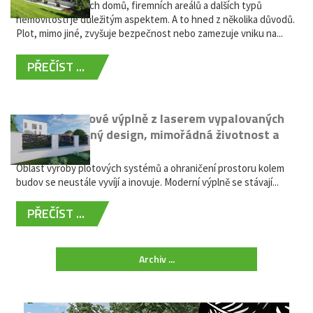
Oplocení rodinných domů, firemních areálů a dalších typů
nemovitostí je důležitým aspektem. A to hned z několika důvodů.
Plot, mimo jiné, zvyšuje bezpečnost nebo zamezuje vniku na...
PŘEČÍST ...
Moderní plotové výplně z laserem vypalovaných
kovů: výjimečný design, mimořádná životnost a
žádná údržba
Oblast výroby plotových systémů a ohraničení prostoru kolem
budov se neustále vyvíjí a inovuje. Moderní výplně se stávají...
PŘEČÍST ...
Archiv ...