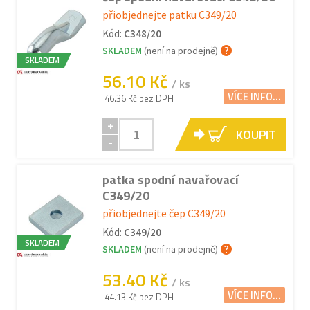
přiobjednejte patku C349/20
Kód:
C348/20
SKLADEM
(není na prodejně)
SKLADEM
56.10 Kč
/ ks
VÍCE INFO...
46.36 Kč bez DPH
+
KOUPIT
-
patka spodní navařovací
C349/20
přiobjednejte čep C349/20
Kód:
C349/20
SKLADEM
SKLADEM
(není na prodejně)
53.40 Kč
/ ks
VÍCE INFO...
44.13 Kč bez DPH