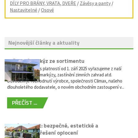
DÍLY PRO BRÁNY, VRATA, DVEŘE
/
Závěsy a panty
/
Nastavitelné
/
Osové
Nejnovější články a aktuality
Vyřazení markýz ze sortimentu
Vážení zákazníci, s platností od 1. září 2025 vyřazujeme z naší
nabídky výsuvné markýzy, zastínění zimních zahrad atd.
Důvodem je rozhodnutí výrobce, společnosti Climax, našeho
dlouholetého dodavatele, o novém obchodním zastoupení v...
PŘEČÍST ...
Hliníkový plot: bezpečné, estetické a
bezúdržbové řešení oplocení