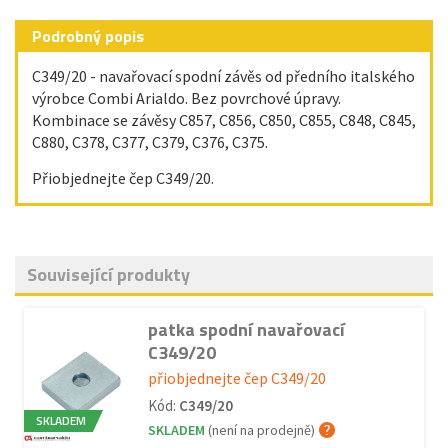
Podrobný popis
C349/20 - navařovací spodní závěs od předního italského
výrobce Combi Arialdo. Bez povrchové úpravy.
Kombinace se závěsy C857, C856, C850, C855, C848, C845,
C880, C378, C377, C379, C376, C375.
Přiobjednejte čep C349/20.
Související produkty
patka spodní navařovací
C349/20
přiobjednejte čep C349/20
Kód:
C349/20
SKLADEM
SKLADEM
(není na prodejně)