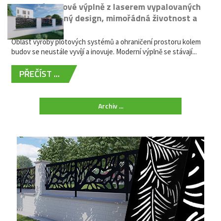
Moderní plotové výplně z laserem vypalovaných
kovů: výjimečný design, mimořádná životnost a
žádná údržba
Oblast výroby plotových systémů a ohraničení prostoru kolem
budov se neustále vyvíjí a inovuje. Moderní výplně se stávají...
PŘEČÍST ...
Archiv ...