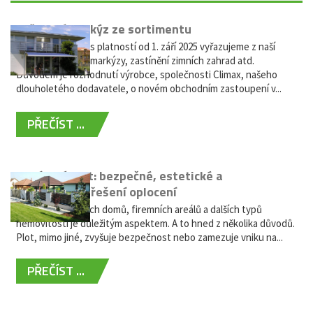
Vyřazení markýz ze sortimentu
Vážení zákazníci, s platností od 1. září 2025 vyřazujeme z naší
nabídky výsuvné markýzy, zastínění zimních zahrad atd.
Důvodem je rozhodnutí výrobce, společnosti Climax, našeho
dlouholetého dodavatele, o novém obchodním zastoupení v...
PŘEČÍST ...
Hliníkový plot: bezpečné, estetické a
bezúdržbové řešení oplocení
Oplocení rodinných domů, firemních areálů a dalších typů
nemovitostí je důležitým aspektem. A to hned z několika důvodů.
Plot, mimo jiné, zvyšuje bezpečnost nebo zamezuje vniku na...
PŘEČÍST ...