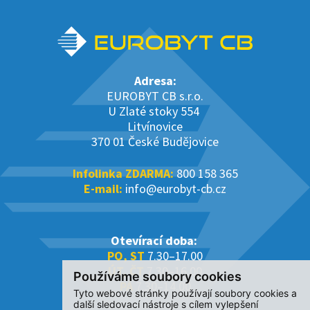
Adresa:
EUROBYT CB s.r.o.
U Zlaté stoky 554
Litvínovice
370 01 České Budějovice
Infolinka ZDARMA:
800 158 365
E-mail:
info@eurobyt-cb.cz
Otevírací doba:
PO, ST
7.30–17.00
ÚT, ČT
7.30–16.00
Používáme soubory cookies
PÁ
7.30–14.00
Tyto webové stránky používají soubory cookies a
další sledovací nástroje s cílem vylepšení