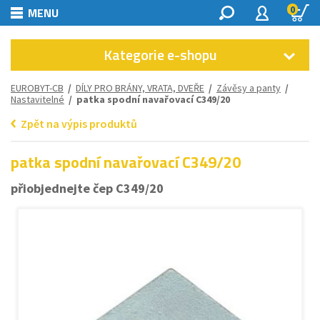
0
MENU
Kategorie e-shopu
EUROBYT-CB
/
DÍLY PRO BRÁNY, VRATA, DVEŘE
/
Závěsy a panty
/
Nastavitelné
/ patka spodní navařovací C349/20
Zpět na výpis produktů
patka spodní navařovací C349/20
přiobjednejte čep C349/20