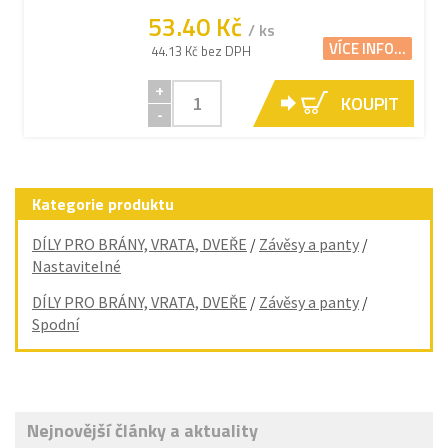
53.40 Kč
/ ks
VÍCE INFO...
44.13 Kč bez DPH
+
KOUPIT
-
Kategorie produktu
DÍLY PRO BRÁNY, VRATA, DVEŘE
/
Závěsy a panty
/
Nastavitelné
DÍLY PRO BRÁNY, VRATA, DVEŘE
/
Závěsy a panty
/
Spodní
Nejnovější články a aktuality