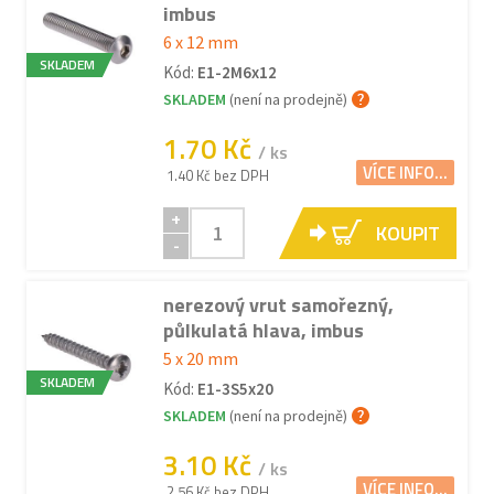
imbus
6 x 12 mm
SKLADEM
Kód:
E1-2M6x12
SKLADEM
(není na prodejně)
1.70 Kč
/ ks
VÍCE INFO...
1.40 Kč bez DPH
+
KOUPIT
-
nerezový vrut samořezný,
půlkulatá hlava, imbus
5 x 20 mm
SKLADEM
Kód:
E1-3S5x20
SKLADEM
(není na prodejně)
3.10 Kč
/ ks
VÍCE INFO...
2.56 Kč bez DPH