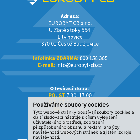
Adresa:
EUROBYT CB s.r.o.
U Zlaté stoky 554
Litvínovice
370 01 České Budějovice
Infolinka ZDARMA:
800 158 365
E-mail:
info@eurobyt-cb.cz
Otevírací doba:
PO, ST
7.30–17.00
ÚT, ČT
7.30–16.00
Používáme soubory cookies
PÁ
7.30–14.00
Tyto webové stránky používají soubory cookies a
další sledovací nástroje s cílem vylepšení
uživatelského prostředí, zobrazení
přizpůsobeného obsahu a reklam, analýzy
návštěvnosti webových stránek a zjištění zdroje
návštěvnosti.