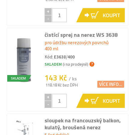
+
KOUPIT
-
čistící sprej na nerez WS 3638
pro údržbu nerezových povrchů
400 ml
Kód:
E3638/400
SKLADEM
(i na prodejně)
143 Kč
/ ks
SKLADEM
VÍCE INFO...
118.18 Kč bez DPH
+
KOUPIT
-
sloupek na francouzský balkon,
kulatý, broušená nerez