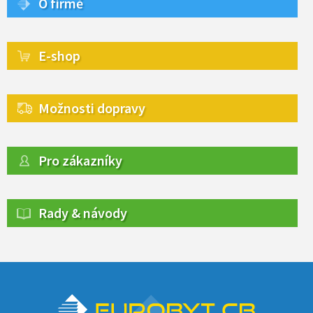
O firmě
E-shop
Možnosti dopravy
Pro zákazníky
Rady & návody