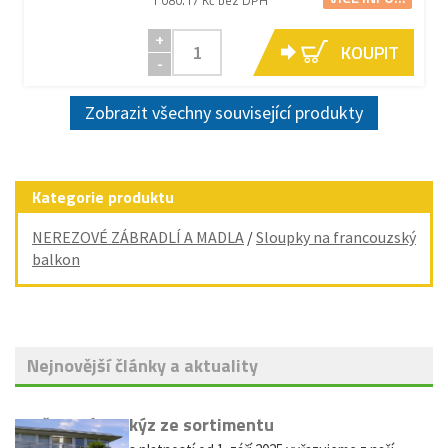
1 080.17 Kč bez DPH
+
KOUPIT
-
Zobrazit všechny související produkty
Kategorie produktu
NEREZOVÉ ZÁBRADLÍ A MADLA
/
Sloupky na francouzský
balkon
Nejnovější články a aktuality
Vyřazení markýz ze sortimentu