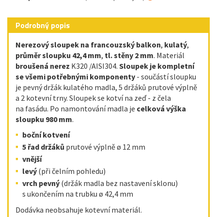
Podrobný popis
Nerezový sloupek na francouzský balkon
,
kulatý
,
průměr
sloupku
42,4 mm
,
tl. stěny 2 mm
. Materiál
broušená nerez
K320 /AISI304.
Sloupek je kompletní
se všemi potřebnými komponenty
- součástí sloupku
je pevný držák kulatého madla, 5 držáků prutové výplně
a 2 kotevní trny. Sloupek se kotví na zeď - z čela
na fasádu. Po namontování madla je
celková výška
sloupku 980 mm
.
boční kotvení
5 řad držáků
prutové výplně ø 12 mm
vnější
levý
(při čelním pohledu)
vrch pevný
(držák madla bez nastavení sklonu)
s ukončením na trubku ø 42,4 mm
Dodávka neobsahuje kotevní materiál.