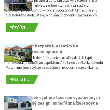
Vážení zákazníci, s platností od 1. září 2025 vyřazujeme z naší
nabídky výsuvné markýzy, zastínění zimních zahrad atd.
Důvodem je rozhodnutí výrobce, společnosti Climax, našeho
dlouholetého dodavatele, o novém obchodním zastoupení v...
PŘEČÍST ...
Hliníkový plot: bezpečné, estetické a
bezúdržbové řešení oplocení
Oplocení rodinných domů, firemních areálů a dalších typů
nemovitostí je důležitým aspektem. A to hned z několika důvodů.
Plot, mimo jiné, zvyšuje bezpečnost nebo zamezuje vniku na...
PŘEČÍST ...
Moderní plotové výplně z laserem vypalovaných
kovů: výjimečný design, mimořádná životnost a
žádná údržba