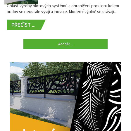
Oblast výroby plotových systémů a ohraničení prostoru kolem
budov se neustále vyvíjí a inovuje. Moderní výplně se stávají...
PŘEČÍST ...
Archiv ...