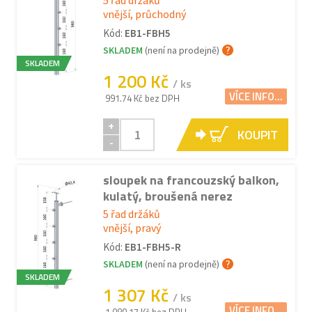
5 řad držáků
vnější, průchodný
Kód:
EB1-FBH5
SKLADEM
(není na prodejně)
SKLADEM
1 200 Kč
/ ks
VÍCE INFO...
991.74 Kč bez DPH
+
KOUPIT
-
sloupek na francouzský balkon,
kulatý, broušená nerez
5 řad držáků
vnější, pravý
Kód:
EB1-FBH5-R
SKLADEM
(není na prodejně)
SKLADEM
1 307 Kč
/ ks
VÍCE INFO...