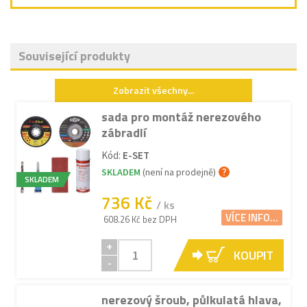
Související produkty
Zobrazit všechny...
sada pro montáž nerezového
zábradlí
Kód:
E-SET
SKLADEM
(není na prodejně)
SKLADEM
736 Kč
/ ks
VÍCE INFO...
608.26 Kč bez DPH
+
KOUPIT
-
nerezový šroub, půlkulatá hlava,