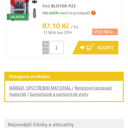
Kód:
BLISTER-PZ3
SKLADEM
(není na prodejně)
SKLADEM
87.10 Kč
/ ks
VÍCE INFO...
71.98 Kč bez DPH
+
KOUPIT
-
Kategorie produktu
NÁŘADÍ, SPOTŘEBNÍ MATERIÁL
/
Nerezový spojovací
materiál
/
Samořezné a samovrtné vruty
Nejnovější články a aktuality