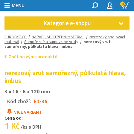
0
MENU
Kategorie e-shopu
EUROBYT-CB
/
NÁŘADÍ, SPOTŘEBNÍ MATERIÁL
/
Nerezový spojovací
materiál
/
Samořezné a samovrtné vruty
/ nerezový vrut
samořezný, půlkulatá hlava, imbus
Zpět na výpis produktů
nerezový vrut samořezný, půlkulatá hlava,
imbus
3 x 16 - 6 x 120 mm
Kód zboží:
E1-3S
VÍCE VARIANT
Cena od:
1 Kč
/ks s DPH