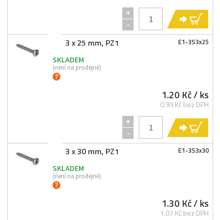
+
KO
-
3 x 25 mm, PZ1
E1-
3S3x25
SKLADEM
(není na prodejně)
1.20 Kč
/ ks
0.99 Kč bez DPH
+
KO
-
3 x 30 mm, PZ1
E1-
3S3x30
SKLADEM
(není na prodejně)
1.30 Kč
/ ks
1.07 Kč bez DPH