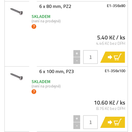
6 x 80 mm, PZ2
E1-
3S6x80
SKLADEM
(není na prodejně)
5.40 Kč
/ ks
4.46 Kč bez DPH
+
KO
-
6 x 100 mm, PZ3
E1-
3S6x100
SKLADEM
(není na prodejně)
10.60 Kč
/ ks
8.76 Kč bez DPH
+
KO
-