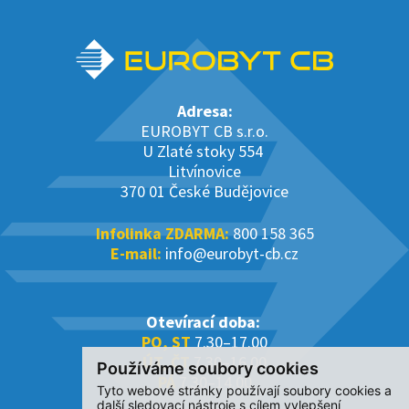
Adresa:
EUROBYT CB s.r.o.
U Zlaté stoky 554
Litvínovice
370 01 České Budějovice
Infolinka ZDARMA:
800 158 365
E-mail:
info@eurobyt-cb.cz
Otevírací doba:
PO, ST
7.30–17.00
ÚT, ČT
7.30–16.00
Používáme soubory cookies
PÁ
7.30–14.00
Tyto webové stránky používají soubory cookies a
další sledovací nástroje s cílem vylepšení