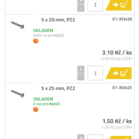
+
KO
-
5 x 20 mm, PZ2
E1-
3S5x20
SKLADEM
(není na prodejně)
3.10 Kč
/ ks
2.56 Kč bez DPH
+
KO
-
5 x 25 mm, PZ2
E1-
3S5x25
SKLADEM
(i na prodejně)
1.50 Kč
/ ks
1.24 Kč bez DPH
+