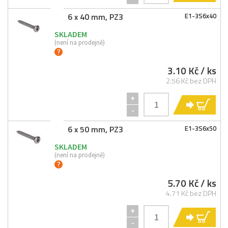
6 x 40 mm, PZ3
E1-
3S6x40
SKLADEM
(není na prodejně)
3.10 Kč
/ ks
2.56 Kč bez DPH
+
KO
-
6 x 50 mm, PZ3
E1-
3S6x50
SKLADEM
(není na prodejně)
5.70 Kč
/ ks
4.71 Kč bez DPH
+
KO
-