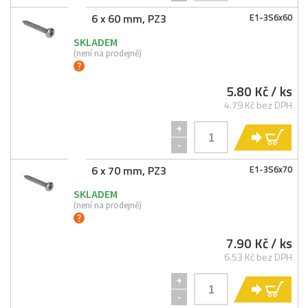
6 x 60 mm, PZ3
E1-
3S6x60
SKLADEM
(není na prodejně)
5.80 Kč
/ ks
4.79 Kč bez DPH
+
KO
-
6 x 70 mm, PZ3
E1-
3S6x70
SKLADEM
(není na prodejně)
7.90 Kč
/ ks
6.53 Kč bez DPH
+
KO
-