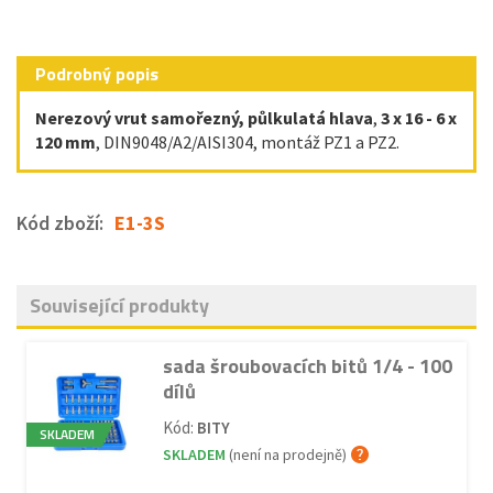
Podrobný popis
Nerezový vrut samořezný, půlkulatá hlava
,
3 x 16 - 6 x
120 mm
, DIN9048/A2/AISI304, montáž PZ1 a PZ2.
Kód zboží:
E1-3S
Související produkty
sada šroubovacích bitů 1/4 - 100
dílů
Kód:
BITY
SKLADEM
SKLADEM
(není na prodejně)