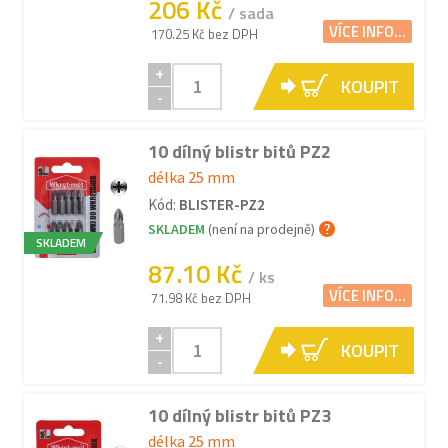
206 Kč
/ sada
VÍCE INFO...
170.25 Kč bez DPH
+
KOUPIT
-
10 dílný blistr bitů PZ2
délka 25 mm
Kód:
BLISTER-PZ2
SKLADEM
(není na prodejně)
SKLADEM
87.10 Kč
/ ks
VÍCE INFO...
71.98 Kč bez DPH
+
KOUPIT
-
10 dílný blistr bitů PZ3
délka 25 mm