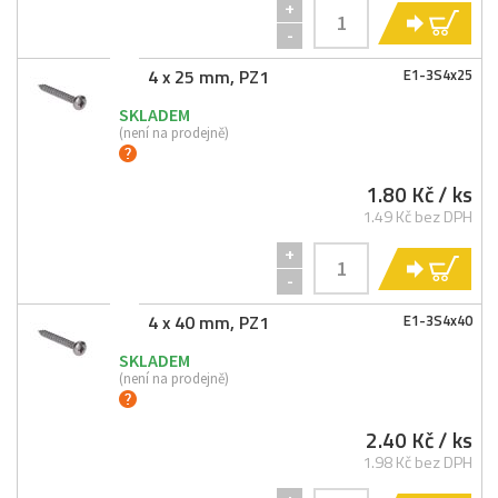
+
KO
-
4 x 25 mm, PZ1
E1-
3S4x25
SKLADEM
(není na prodejně)
1.80 Kč
/ ks
1.49 Kč bez DPH
+
KO
-
4 x 40 mm, PZ1
E1-
3S4x40
SKLADEM
(není na prodejně)
2.40 Kč
/ ks
1.98 Kč bez DPH