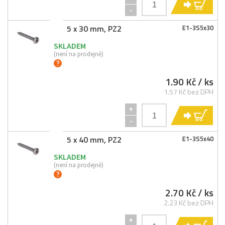
KO
-
5 x 30 mm, PZ2
E1-
3S5x30
SKLADEM
(není na prodejně)
1.90 Kč
/ ks
1.57 Kč bez DPH
+
KO
-
5 x 40 mm, PZ2
E1-
3S5x40
SKLADEM
(není na prodejně)
2.70 Kč
/ ks
2.23 Kč bez DPH
+