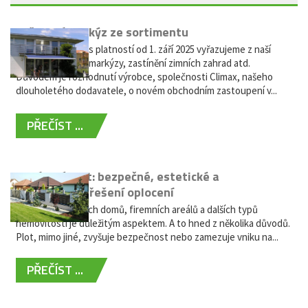
Vyřazení markýz ze sortimentu
Vážení zákazníci, s platností od 1. září 2025 vyřazujeme z naší
nabídky výsuvné markýzy, zastínění zimních zahrad atd.
Důvodem je rozhodnutí výrobce, společnosti Climax, našeho
dlouholetého dodavatele, o novém obchodním zastoupení v...
PŘEČÍST ...
Hliníkový plot: bezpečné, estetické a
bezúdržbové řešení oplocení
Oplocení rodinných domů, firemních areálů a dalších typů
nemovitostí je důležitým aspektem. A to hned z několika důvodů.
Plot, mimo jiné, zvyšuje bezpečnost nebo zamezuje vniku na...
PŘEČÍST ...