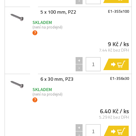
-
5 x 100 mm, PZ2
E1-
3S5x100
SKLADEM
(není na prodejně)
9 Kč
/ ks
7.44 Kč bez DPH
+
KO
-
6 x 30 mm, PZ3
E1-
3S6x30
SKLADEM
(není na prodejně)
6.40 Kč
/ ks
5.29 Kč bez DPH
+
KO
-