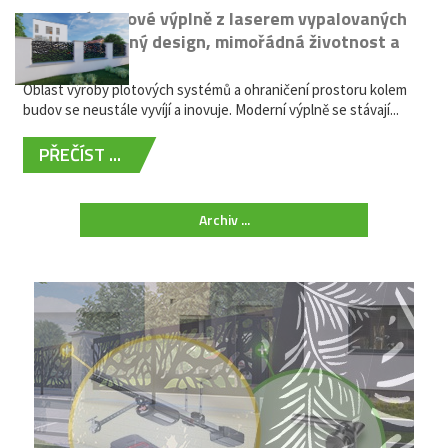
Moderní plotové výplně z laserem vypalovaných
kovů: výjimečný design, mimořádná životnost a
žádná údržba
Oblast výroby plotových systémů a ohraničení prostoru kolem
budov se neustále vyvíjí a inovuje. Moderní výplně se stávají...
PŘEČÍST ...
Archiv ...