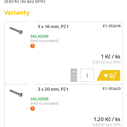
(0.83 Kč /ks bez DPH)
Varianty
3 x 16 mm, PZ1
E1-
3S3x16
SKLADEM
(není na prodejně)
1 Kč
/ ks
0.83 Kč bez DPH
+
KO
-
3 x 20 mm, PZ1
E1-
3S3x20
SKLADEM
(není na prodejně)
1.20 Kč
/ ks
0.99 Kč bez DPH