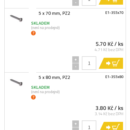
-
5 x 70 mm, PZ2
E1-
3S5x70
SKLADEM
(není na prodejně)
5.70 Kč
/ ks
4.71 Kč bez DPH
+
KO
-
5 x 80 mm, PZ2
E1-
3S5x80
SKLADEM
(není na prodejně)
3.80 Kč
/ ks
3.14 Kč bez DPH
+
KO