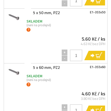
KO
-
5 x 50 mm, PZ2
E1-
3S5x50
SKLADEM
(není na prodejně)
5.60 Kč
/ ks
4.63 Kč bez DPH
+
KO
-
5 x 60 mm, PZ2
E1-
3S5x60
SKLADEM
(není na prodejně)
4.60 Kč
/ ks
3.80 Kč bez DPH
+
KO