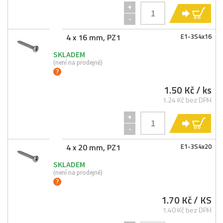
+
KO
-
4 x 16 mm, PZ1
E1-
3S4x16
SKLADEM
(není na prodejně)
1.50 Kč
/ ks
1.24 Kč bez DPH
+
KO
-
4 x 20 mm, PZ1
E1-
3S4x20
SKLADEM
(není na prodejně)
1.70 Kč
/ KS
1.40 Kč bez DPH