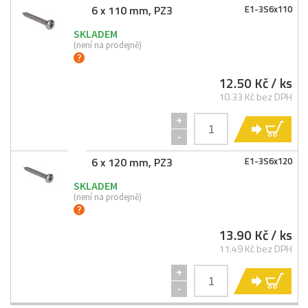
6 x 110 mm, PZ3
E1-
3S6x110
SKLADEM
(není na prodejně)
12.50 Kč
/ ks
10.33 Kč bez DPH
+
KO
-
6 x 120 mm, PZ3
E1-
3S6x120
SKLADEM
(není na prodejně)
13.90 Kč
/ ks
11.49 Kč bez DPH
+
KO
-