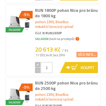
RUN 1800P pohon Nice pro bránu
-5%
do 1800 kg
pohon 230V, BlueBus
indukční koncový spínač
SKLADEM
Kód:
N RUN1800P
SKLADEM
(není na prodejně)
20 613 Kč
/ ks
VÍCE INFO...
17 035.54 Kč bez DPH
+
KOUPIT
-
RUN 2500P pohon Nice pro bránu
-5%
do 2500 kg
pohon 230V, BlueBus
indukční koncový spínač
SKLADEM
Kód:
N RUN2500P