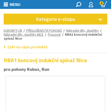
0
MENU
Kategorie e-shopu
EUROBYT-CB
/
PŘÍSLUŠENSTVÍ POHONŮ
/
Náhradní díly, doplňky
/
Náhradní díly, doplňky NICE
/
Posuvné
/ RBA1 koncový indukční
spínač Nice
Zpět na výpis produktů
RBA1 koncový indukční spínač Nice
pro pohony Robus, Run