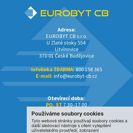
Adresa:
EUROBYT CB s.r.o.
U Zlaté stoky 554
Litvínovice
370 01 České Budějovice
Infolinka ZDARMA:
800 158 365
E-mail:
info@eurobyt-cb.cz
Otevírací doba:
PO, ST
7.30–17.00
ÚT, ČT
7.30–16.00
Používáme soubory cookies
PÁ
7.30–14.00
Tyto webové stránky používají soubory cookies a
další sledovací nástroje s cílem vylepšení
uživatelského prostředí, zobrazení