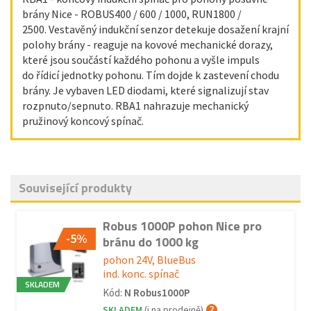
brány Nice - ROBUS400 / 600 / 1000, RUN1800 /
2500. Vestavěný indukční senzor detekuje dosažení krajní
polohy brány - reaguje na kovové mechanické dorazy,
které jsou součástí každého pohonu a vyšle impuls
do řídicí jednotky pohonu. Tím dojde k zastevení chodu
brány. Je vybaven LED diodami, které signalizují stav
rozpnuto/sepnuto. RBA1 nahrazuje mechanický
pružinový koncový spínač.
Související produkty
Robus 1000P pohon Nice pro
-5%
bránu do 1000 kg
pohon 24V, BlueBus
ind. konc. spínač
SKLADEM
Kód:
N Robus1000P
SKLADEM
(i na prodejně)