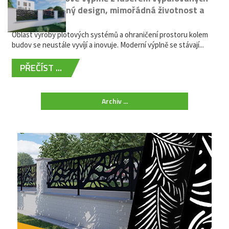
kovů: výjimečný design, mimořádná životnost a
žádná údržba
Oblast výroby plotových systémů a ohraničení prostoru kolem
budov se neustále vyvíjí a inovuje. Moderní výplně se stávají...
PŘEČÍST ...
Archiv ...