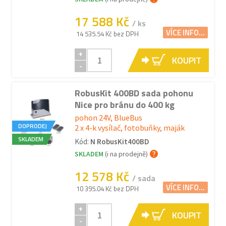
17 588 Kč
/ ks
VÍCE INFO...
14 535.54 Kč bez DPH
+
KOUPIT
-
RobusKit 400BD sada pohonu
Nice pro bránu do 400 kg
pohon 24V, BlueBus
DOPRODEJ
2 x 4-k vysílač, fotobuňky, maják
SKLADEM
Kód:
N RobusKit400BD
SKLADEM
(i na prodejně)
12 578 Kč
/ sada
VÍCE INFO...
10 395.04 Kč bez DPH
+
KOUPIT
-