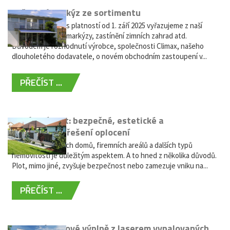
Vyřazení markýz ze sortimentu
Vážení zákazníci, s platností od 1. září 2025 vyřazujeme z naší
nabídky výsuvné markýzy, zastínění zimních zahrad atd.
Důvodem je rozhodnutí výrobce, společnosti Climax, našeho
dlouholetého dodavatele, o novém obchodním zastoupení v...
PŘEČÍST ...
Hliníkový plot: bezpečné, estetické a
bezúdržbové řešení oplocení
Oplocení rodinných domů, firemních areálů a dalších typů
nemovitostí je důležitým aspektem. A to hned z několika důvodů.
Plot, mimo jiné, zvyšuje bezpečnost nebo zamezuje vniku na...
PŘEČÍST ...
Moderní plotové výplně z laserem vypalovaných