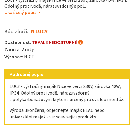
LUCY - výstražný maják Nice ve verzi 230V, žárovka 40W, IP34.
Odolný proti vodě, nárazuvzdorný s pol...
Ukaž celý popis >
Kód zboží:
N LUCY
Dostupnost:
TRVALE NEDOSTUPNÉ
Záruka:
2 roky
Výrobce:
NICE
Podrobný popis
LUCY - výstražný maják Nice ve verzi 230V, žárovka 40W,
IP34. Odolný proti vodě, nárazuvzdorný
s polykarbonátovým krytem, určený pro svislou montáž.
Výroba ukončena, objednejte maják ELAC nebo
univerzální maják - viz související produkty.