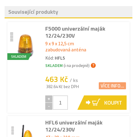
Související produkty
F5000 univerzální maják
12/24/230V
9 x 9 x 12,5 cm
zabudovaná anténa
SKLADEM
Kód:
HFL5
SKLADEM
(i na prodejně)
463 Kč
/ ks
VÍCE INFO...
382.64 Kč bez DPH
+
KOUPIT
-
HFL6 univerzální maják
12/24/230V