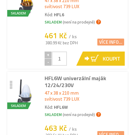
47 x 38 x 210 mm
svítivost 739 LUX
SKLADEM
Kód:
HFL6
SKLADEM
(není na prodejně)
461 Kč
/ ks
VÍCE INFO...
380.99 Kč bez DPH
+
KOUPIT
-
HFL6W univerzální maják
12/24/230V
47 x 38 x 210 mm
svítivost 739 LUX
SKLADEM
Kód:
HFL6W
SKLADEM
(není na prodejně)
463 Kč
/ ks
VÍCE INFO...