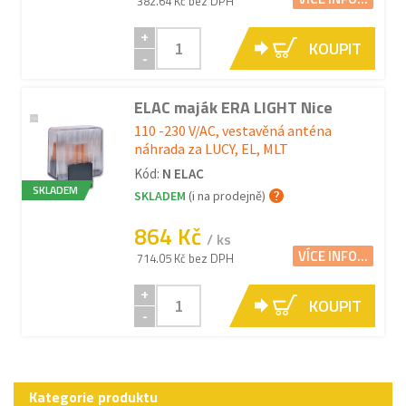
382.64 Kč bez DPH
+
KOUPIT
-
ELAC maják ERA LIGHT Nice
110 -230 V/AC, vestavěná anténa
náhrada za LUCY, EL, MLT
Kód:
N ELAC
SKLADEM
SKLADEM
(i na prodejně)
864 Kč
/ ks
VÍCE INFO...
714.05 Kč bez DPH
+
KOUPIT
-
Kategorie produktu