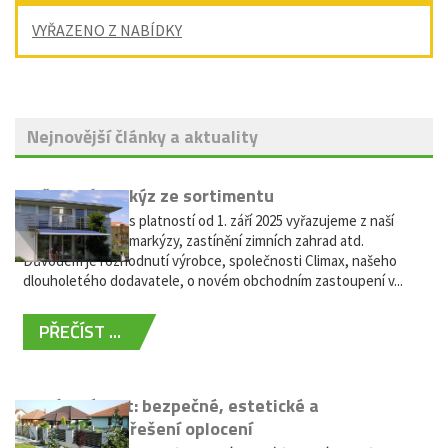
VYŘAZENO Z NABÍDKY
Nejnovější články a aktuality
Vyřazení markýz ze sortimentu
Vážení zákazníci, s platností od 1. září 2025 vyřazujeme z naší
nabídky výsuvné markýzy, zastínění zimních zahrad atd.
Důvodem je rozhodnutí výrobce, společnosti Climax, našeho
dlouholetého dodavatele, o novém obchodním zastoupení v...
PŘEČÍST ...
Hliníkový plot: bezpečné, estetické a
bezúdržbové řešení oplocení