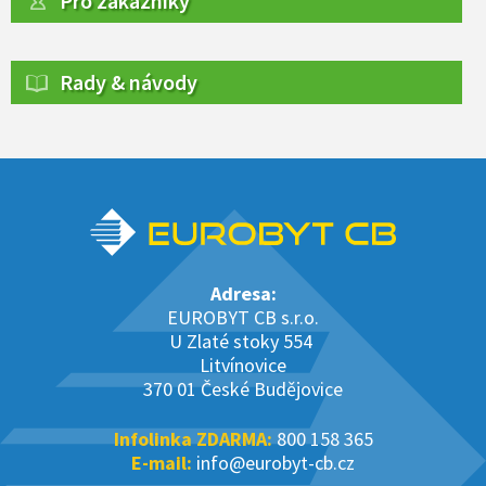
Pro zákazníky
Rady & návody
Adresa:
EUROBYT CB s.r.o.
U Zlaté stoky 554
Litvínovice
370 01 České Budějovice
Infolinka ZDARMA:
800 158 365
E-mail:
info@eurobyt-cb.cz