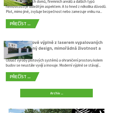
Oplocení rodinných domů, firemních areálů a dalších typů
nemovitostí je důležitým aspektem. A to hned z několika důvodů.
Plot, mimo jiné, zvyšuje bezpečnost nebo zamezuje vniku na...
PŘEČÍST ...
Moderní plotové výplně z laserem vypalovaných
kovů: výjimečný design, mimořádná životnost a
žádná údržba
Oblast výroby plotových systémů a ohraničení prostoru kolem
budov se neustále vyvíjí a inovuje. Moderní výplně se stávají...
PŘEČÍST ...
Archiv ...