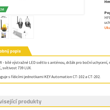
Hm
EM
Po
HFL
uch
Uka
obný popis
 - bílé výstražné LED světlo s anténou, držák pro boční uchycení, 
, svítivost 739 LUX.
guje s řídicími jednotkami KEY Automation CT-102 a CT-202.
isející produkty