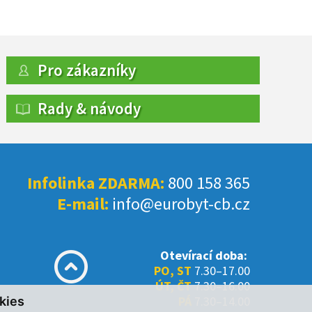
Pro zákazníky
Rady & návody
Infolinka ZDARMA:
800 158 365
E-mail:
info@eurobyt-cb.cz
Otevírací doba:
PO, ST
7.30–17.00
ÚT, ČT
7.30–16.00
PÁ
7.30–14.00
kies