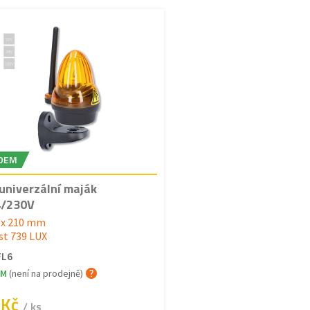
DEM
univerzální maják
4/230V
8 x 210 mm
ost 739 LUX
FL6
EM
(není na prodejně)
 Kč
/ ks