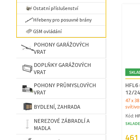
Ostatní příslušenství
Hřebeny pro posuvné brány
GSM ovládání
POHONY GARÁŽOVÝCH
VRAT
DOPLŇKY GARÁŽOVÝCH
VRAT
SKLA
HFL6 
POHONY PRŮMYSLOVÝCH
12/2
VRAT
47 x 3
BYDLENÍ, ZAHRADA
svítiv
Kód:
H
NEREZOVÉ ZÁBRADLÍ A
SKLAD
MADLA
461