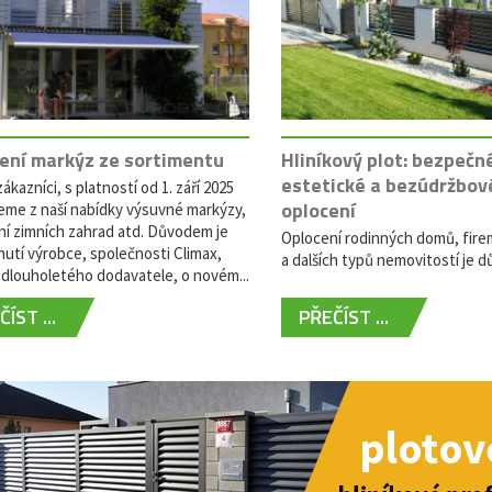
ení markýz ze sortimentu
Hliníkový plot: bezpečn
estetické a bezúdržbov
ákazníci, s platností od 1. září 2025
oplocení
eme z naší nabídky výsuvné markýzy,
ní zimních zahrad atd. Důvodem je
Oplocení rodinných domů, fire
utí výrobce, společnosti Climax,
a dalších typů nemovitostí je dů
dlouholetého dodavatele, o novém...
ÍST ...
PŘEČÍST ...