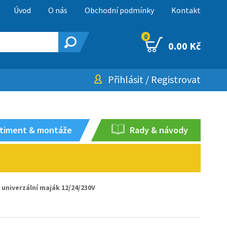
Úvod
O nás
Obchodní podmínky
Kontakt
0
0.00 Kč
Přihlásit
/
Registrovat
timent & montáže
Rady & návody
univerzální maják 12/24/230V