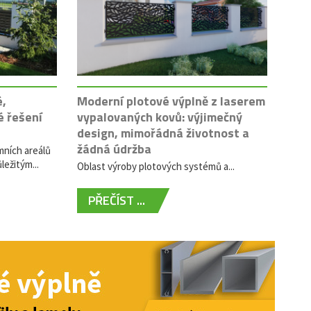
é,
Moderní plotové výplně z laserem
é řešení
vypalovaných kovů: výjimečný
design, mimořádná životnost a
žádná údržba
mních areálů
ležitým...
Oblast výroby plotových systémů a...
PŘEČÍST ...