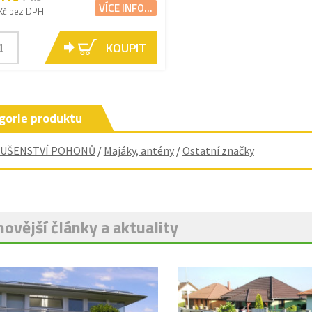
VÍCE INFO...
Kč bez DPH
KOUPIT
gorie produktu
LUŠENSTVÍ POHONŮ
/
Majáky, antény
/
Ostatní značky
ovější články a aktuality