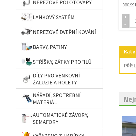
NEREZOVÉ POLOTOVARY
380.99 
LANKOVÝ SYSTÉM
+
-
NEREZOVÉ DVEŘNÍ KOVÁNÍ
BARVY, PATINY
Kate
STŘÍŠKY, ZÁTKY PROFILŮ
PŘÍS
DÍLY PRO VENKOVNÍ
ŽALUZIE A ROLETY
NÁŘADÍ, SPOTŘEBNÍ
Nejn
MATERIÁL
AUTOMATICKÉ ZÁVORY,
SEMAFORY
VYŘAZENO Z NABÍDKY