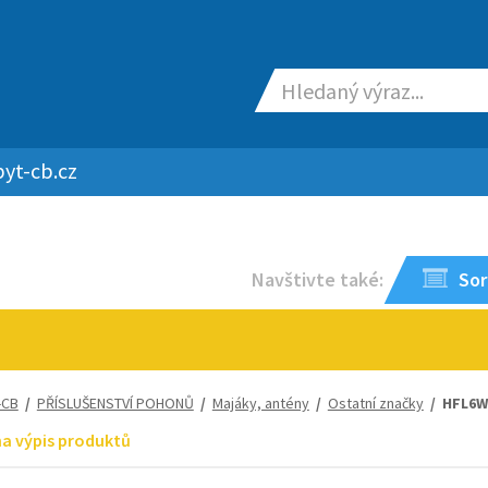
yt-cb.cz
Navštivte také:
Sor
-CB
/
PŘÍSLUŠENSTVÍ POHONŮ
/
Majáky, antény
/
Ostatní značky
/ HFL6W 
na výpis produktů