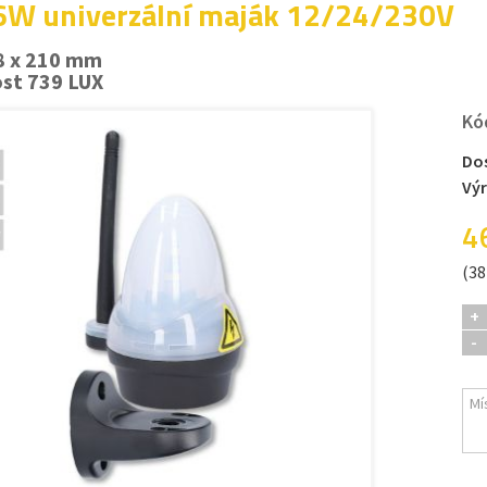
W univerzální maják 12/24/230V
8 x 210 mm
ost 739 LUX
Kó
Do
Vý
4
(38
+
-