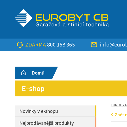
ZDARMA
800 158 365
info@eurob
Domů
E-shop
EUROBYT
Novinky v e-shopu
Zpět 
Nejprodávanější produkty