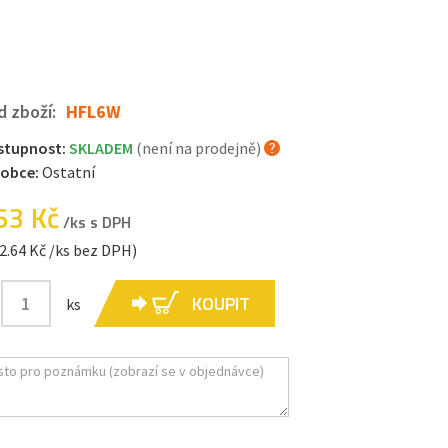
d zboží:
HFL6W
stupnost:
SKLADEM
(není na prodejně)
robce:
Ostatní
63 Kč
/ks s DPH
2.64 Kč /ks bez DPH)
KOUPIT
ks