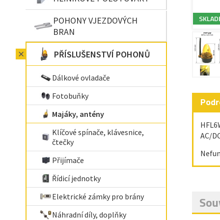
SKLAD
POHONY VJEZDOVÝCH
BRAN
PŘÍSLUŠENSTVÍ POHONŮ
Dálkové ovladače
Fotobuňky
Podr
Majáky, antény
HFL6W
Klíčové spínače, klávesnice,
AC/DC
čtečky
Nefun
Přijímače
Řídicí jednotky
Elektrické zámky pro brány
Souv
Náhradní díly, doplňky