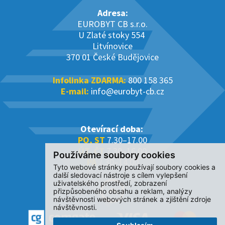
Adresa:
EUROBYT CB s.r.o.
U Zlaté stoky 554
Litvínovice
370 01 České Budějovice
Infolinka ZDARMA:
800 158 365
E-mail:
info@eurobyt-cb.cz
Otevírací doba:
PO, ST
7.30–17.00
ÚT, ČT
7.30–16.00
Používáme soubory cookies
PÁ
7.30–14.00
Tyto webové stránky používají soubory cookies a
další sledovací nástroje s cílem vylepšení
uživatelského prostředí, zobrazení
přizpůsobeného obsahu a reklam, analýzy
návštěvnosti webových stránek a zjištění zdroje
návštěvnosti.