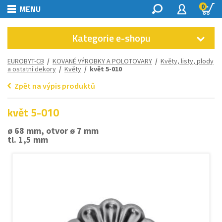
0
MENU
Kategorie e-shopu
EUROBYT-CB
/
KOVANÉ VÝROBKY A POLOTOVARY
/
Květy, listy, plody
a ostatní dekory
/
Květy
/ květ 5-010
Zpět na výpis produktů
květ 5-010
ø 68 mm, otvor ø 7 mm
tl. 1,5 mm