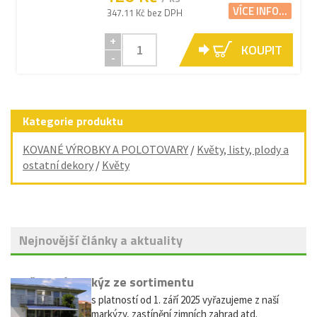
VÍCE INFO...
347.11 Kč bez DPH
+
KOUPIT
-
Kategorie produktu
KOVANÉ VÝROBKY A POLOTOVARY
/
Květy, listy, plody a
ostatní dekory
/
Květy
Nejnovější články a aktuality
Vyřazení markýz ze sortimentu
Vážení zákazníci, s platností od 1. září 2025 vyřazujeme z naší
nabídky výsuvné markýzy, zastínění zimních zahrad atd.