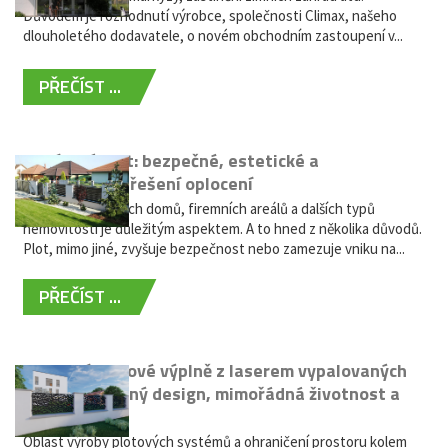
Důvodem je rozhodnutí výrobce, společnosti Climax, našeho
dlouholetého dodavatele, o novém obchodním zastoupení v...
PŘEČÍST ...
Hliníkový plot: bezpečné, estetické a
bezúdržbové řešení oplocení
Oplocení rodinných domů, firemních areálů a dalších typů
nemovitostí je důležitým aspektem. A to hned z několika důvodů.
Plot, mimo jiné, zvyšuje bezpečnost nebo zamezuje vniku na...
PŘEČÍST ...
Moderní plotové výplně z laserem vypalovaných
kovů: výjimečný design, mimořádná životnost a
žádná údržba
Oblast výroby plotových systémů a ohraničení prostoru kolem