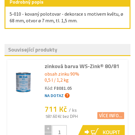
Podrobný popis
5-010 - kovaný polotovar - dekorace s motivem květu, ø
68 mm, otvor ø 7 mm , tl. 1,5 mm .
Související produkty
zinková barva WS-Zink® 80/81
obsah zinku 90%
0,5 l / 1,2 kg
Kód:
F8081.05
NA DOTAZ
711 Kč
/ ks
VÍCE INFO...
587.60 Kč bez DPH
+
KOUPIT