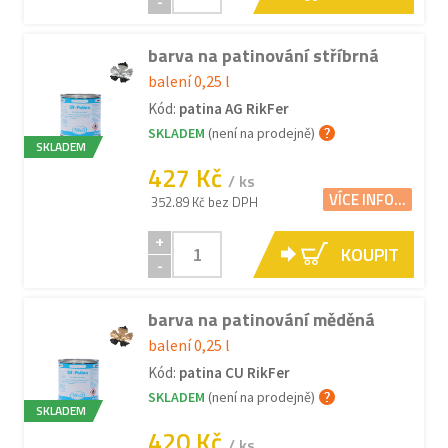
-
barva na patinování stříbrná
balení 0,25 l
Kód:
patina AG RikFer
SKLADEM
(není na prodejně)
SKLADEM
427 Kč
/ ks
VÍCE INFO...
352.89 Kč bez DPH
+
KOUPIT
-
barva na patinování měděná
balení 0,25 l
Kód:
patina CU RikFer
SKLADEM
(není na prodejně)
SKLADEM
420 Kč
/ ks