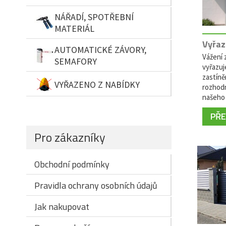
NÁŘADÍ, SPOTŘEBNÍ
MATERIÁL
Vyřaz
AUTOMATICKÉ ZÁVORY,
Vážení z
SEMAFORY
vyřazuj
zastíně
VYŘAZENO Z NABÍDKY
rozhodn
našeho 
PŘEČ
Pro zákazníky
Obchodní podmínky
Pravidla ochrany osobních údajů
Jak nakupovat