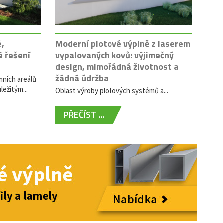
é,
Moderní plotové výplně z laserem
é řešení
vypalovaných kovů: výjimečný
design, mimořádná životnost a
žádná údržba
mních areálů
ležitým...
Oblast výroby plotových systémů a...
PŘEČÍST ...