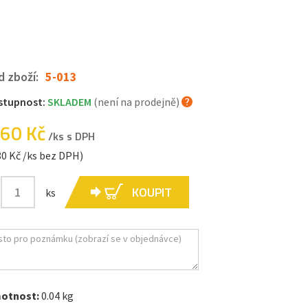
d zboží:
5-013
stupnost:
SKLADEM
(není na prodejně)
.60 Kč
/ks s DPH
80 Kč /ks bez DPH)
KOUPIT
ks
otnost:
0.04 kg