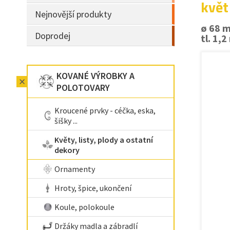
květ
Nejnovější produkty
ø 68 
Doprodej
tl. 1,
KOVANÉ VÝROBKY A
POLOTOVARY
Kroucené prvky - céčka, eska,
šišky ...
Květy, listy, plody a ostatní
dekory
Ornamenty
Hroty, špice, ukončení
Koule, polokoule
Držáky madla a zábradlí