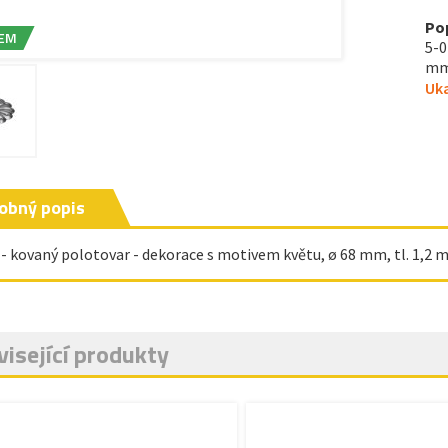
Po
EM
5-0
mm,
Uka
obný popis
 - kovaný polotovar - dekorace s motivem květu, ø 68 mm, tl. 1,2 m
isející produkty