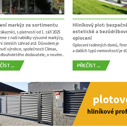
ení markýz ze sortimentu
Hliníkový plot: bezpečn
estetické a bezúdržbov
ákazníci, s platností od 1. září 2025
oplocení
eme z naší nabídky výsuvné markýzy,
ní zimních zahrad atd. Důvodem je
Oplocení rodinných domů, fire
utí výrobce, společnosti Climax,
a dalších typů nemovitostí je dů
dlouholetého dodavatele, o novém...
ÍST ...
PŘEČÍST ...