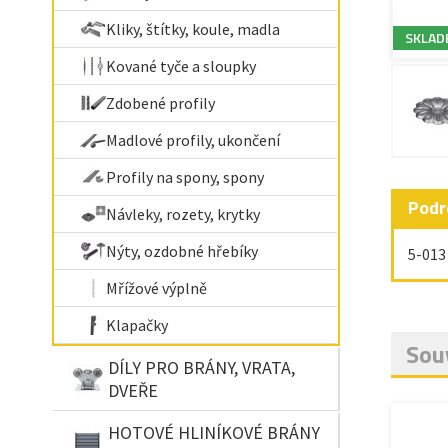
Kliky, štítky, koule, madla
SKLAD
Kované tyče a sloupky
Zdobené profily
Madlové profily, ukončení
Profily na spony, spony
Podr
Návleky, rozety, krytky
Nýty, ozdobné hřebíky
5-013
Mřížové výplně
Klapačky
Souv
DÍLY PRO BRÁNY, VRATA,
DVEŘE
HOTOVÉ HLINÍKOVÉ BRÁNY