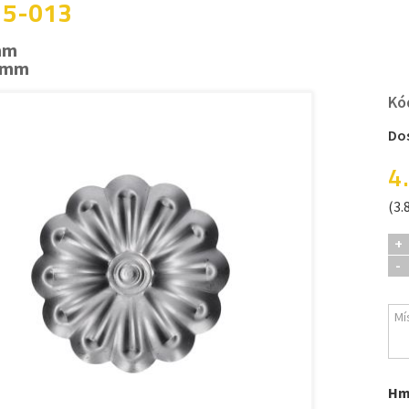
 5-013
mm
2 mm
Kó
Do
4
(3.
+
-
Hm