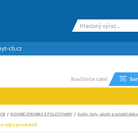
yt-cb.cz
Navštivte také:
Sor
-CB
/
KOVANÉ VÝROBKY A POLOTOVARY
/
Květy, listy, plody a ostatní dek
na výpis produktů