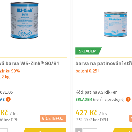
SKLADEM
vá barva WS-Zink® 80/81
barva na patinování stř
zinku 90%
balení 0,25 l
1,2 kg
081.05
Kód:
patina AG RikFer
TAZ
SKLADEM
(není na prodejně)
 Kč
427 Kč
/ ks
/ ks
VÍCE INFO...
Kč bez DPH
352.89 Kč bez DPH
+