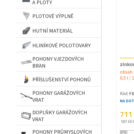
A PLOTY
PLOTOVÉ VÝPLNĚ
HUTNÍ MATERIÁL
HLINÍKOVÉ POLOTOVARY
POHONY VJEZDOVÝCH
zinko
BRAN
obsah 
0,5 l / 
PŘÍSLUŠENSTVÍ POHONŮ
POHONY GARÁŽOVÝCH
Kód:
F8
VRAT
NA DO
711
DOPLŇKY GARÁŽOVÝCH
VRAT
587.60 
POHONY PRŮMYSLOVÝCH
+