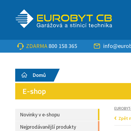
ZDARMA
800 158 365
info@eurob
Domů
E-shop
EUROBYT
Novinky v e-shopu
Zpět 
Nejprodávanější produkty