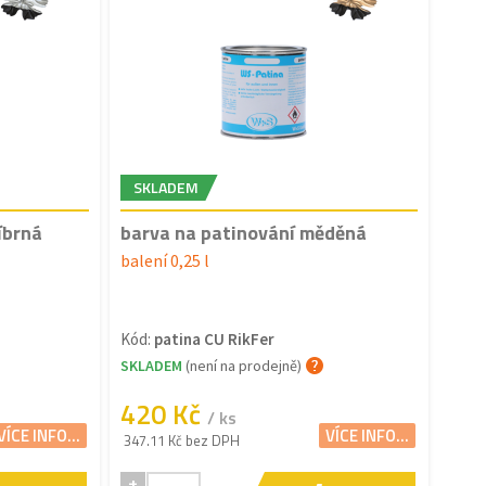
SKLADEM
íbrná
barva na patinování měděná
balení 0,25 l
Kód:
patina CU RikFer
SKLADEM
(není na prodejně)
420 Kč
/ ks
VÍCE INFO...
VÍCE INFO...
347.11 Kč bez DPH
+