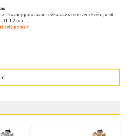
pis
13 - kovaný polotovar - dekorace s motivem květu, ø 68
 tl. 1,2 mm . ...
ž celý popis >
m .