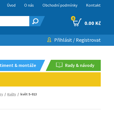
Úvod
O nás
Obchodní podmínky
Kontakt
0
0.00 Kč
Přihlásit
/
Registrovat
timent & montáže
Rady & návody
ory
/
Květy
/ květ 5-013