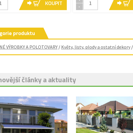
KOUPIT
-
gorie produktu
NÉ VÝROBKY A POLOTOVARY
/
Květy, listy, plody a ostatní dekory
ovější články a aktuality