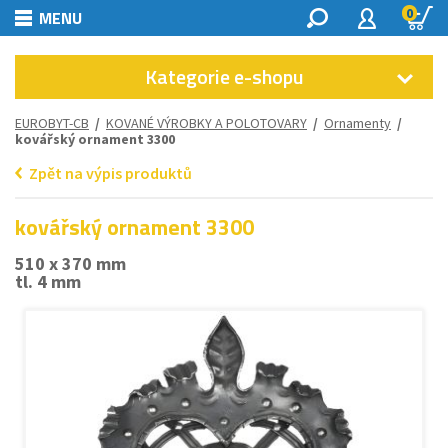
0
MENU
Kategorie e-shopu
EUROBYT-CB
/
KOVANÉ VÝROBKY A POLOTOVARY
/
Ornamenty
/
kovářský ornament 3300
Zpět na výpis produktů
kovářský ornament 3300
510 x 370 mm
tl. 4 mm