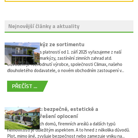
Nejnovější články a aktuality
Vyřazení markýz ze sortimentu
Vážení zákazníci, s platností od 1. září 2025 vyřazujeme z naší
nabídky výsuvné markýzy, zastínění zimních zahrad atd.
Důvodem je rozhodnutí výrobce, společnosti Climax, našeho
dlouholetého dodavatele, o novém obchodním zastoupení v...
PŘEČÍST ...
Hliníkový plot: bezpečné, estetické a
bezúdržbové řešení oplocení
Oplocení rodinných domů, firemních areálů a dalších typů
nemovitostí je důležitým aspektem. A to hned z několika důvodů.
Plot, mimo jiné, zvyšuje bezpečnost nebo zamezuje vniku na...