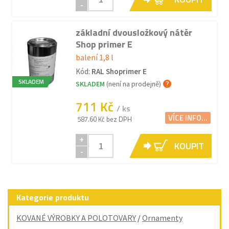
-
základní dvousložkový nátěr
Shop primer E
balení 1,8 l
Kód:
RAL Shoprimer E
SKLADEM
SKLADEM
(není na prodejně)
711 Kč
/ ks
VÍCE INFO...
587.60 Kč bez DPH
+
KOUPIT
-
Kategorie produktu
KOVANÉ VÝROBKY A POLOTOVARY
/
Ornamenty