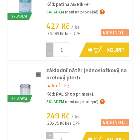
Kód:
patina AG RikFer
SKLADEM
(není na prodejně)
SKLADEM
427 Kč
/ ks
VÍCE INFO...
352.89 Kč bez DPH
+
KOUPIT
-
základní nátěr jednosložkový na
ocelový plech
balení 1 kg
Kód:
RAL Shop primer/1
SKLADEM
SKLADEM
(není na prodejně)
249 Kč
/ ks
VÍCE INFO...
205.79 Kč bez DPH
+
KOUPIT