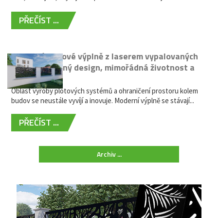
PŘEČÍST ...
Moderní plotové výplně z laserem vypalovaných
kovů: výjimečný design, mimořádná životnost a
žádná údržba
Oblast výroby plotových systémů a ohraničení prostoru kolem
budov se neustále vyvíjí a inovuje. Moderní výplně se stávají...
PŘEČÍST ...
Archiv ...