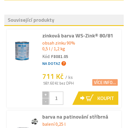
Související produkty
zinková barva WS-Zink® 80/81
obsah zinku 90%
0,5 l / 1,2 kg
Kód:
F8081.05
NA DOTAZ
711 Kč
/ ks
VÍCE INFO...
587.60 Kč bez DPH
+
KOUPIT
-
barva na patinování stříbrná
balení 0,25 l