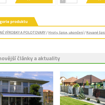
-
gorie produktu
NÉ VÝROBKY A POLOTOVARY
/
Hroty, špice, ukončení
/
Kované špi
ovější články a aktuality