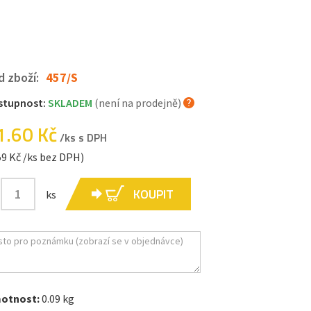
d zboží:
457/S
stupnost:
SKLADEM
(není na prodejně)
1.60 Kč
/ks s DPH
59 Kč /ks bez DPH)
KOUPIT
ks
otnost:
0.09 kg