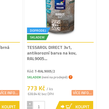
DOPRODEJ
SKLADEM
íbrná
TESSAROL DIRECT 3v1,
antikorozní barva na kov,
RAL9005...
Kód:
T-RAL9005/2
SKLADEM
(není na prodejně)
773 Kč
/ ks
VÍCE INFO...
VÍCE INFO...
638.84 Kč bez DPH
+
KOUPIT
KOUPIT