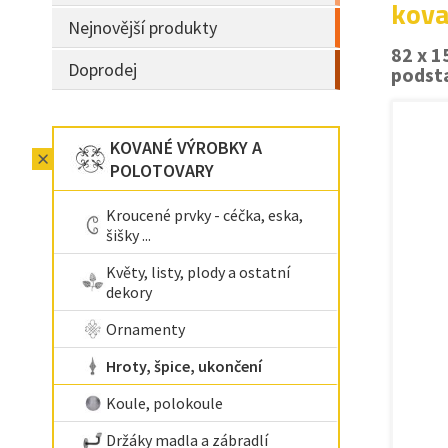
kova
Nejnovější produkty
82 x 
Doprodej
podst
KOVANÉ VÝROBKY A
POLOTOVARY
Kroucené prvky - céčka, eska,
šišky ...
Květy, listy, plody a ostatní
dekory
Ornamenty
Hroty, špice, ukončení
Koule, polokoule
Držáky madla a zábradlí