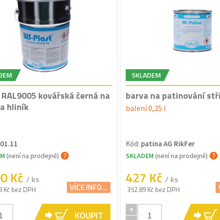
DEM
SKLADEM
 RAL9005 kovářská černá na
barva na patinování stř
a hliník
balení 0,25 l
01.11
Kód:
patina AG RikFer
EM
(není na prodejně)
SKLADEM
(není na prodejně)
00 Kč
427 Kč
/ ks
/ ks
VÍCE INFO...
8 Kč bez DPH
352.89 Kč bez DPH
+
KOUPIT