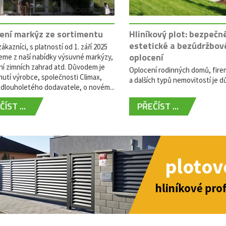
ení markýz ze sortimentu
Hliníkový plot: bezpečn
estetické a bezúdržbov
ákazníci, s platností od 1. září 2025
oplocení
eme z naší nabídky výsuvné markýzy,
ní zimních zahrad atd. Důvodem je
Oplocení rodinných domů, fire
utí výrobce, společnosti Climax,
a dalších typů nemovitostí je dů
dlouholetého dodavatele, o novém...
ÍST ...
PŘEČÍST ...