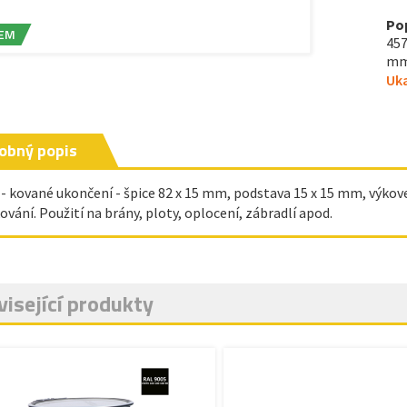
Po
EM
457
mm,
Uka
obný popis
 - kované ukončení - špice 82 x 15 mm, podstava 15 x 15 mm, výkov
ování. Použití na brány, ploty, oplocení, zábradlí apod.
isející produkty