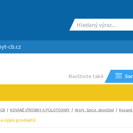
yt-cb.cz
Navštivte také:
Sor
-CB
/
KOVANÉ VÝROBKY A POLOTOVARY
/
Hroty, špice, ukončení
/
Kované 
na výpis produktů