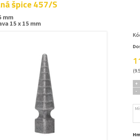
ná špice 457/S
15 mm
ava 15 x 15 mm
Kó
Do
1
(9.
+
-
Hm