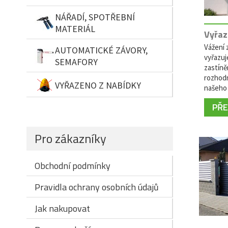
NÁŘADÍ, SPOTŘEBNÍ
MATERIÁL
Vyřaz
Vážení z
AUTOMATICKÉ ZÁVORY,
vyřazuj
SEMAFORY
zastíně
rozhodn
VYŘAZENO Z NABÍDKY
našeho 
PŘEČ
Pro zákazníky
Obchodní podmínky
Pravidla ochrany osobních údajů
Jak nakupovat