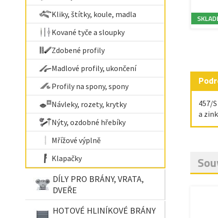
Kliky, štítky, koule, madla
SKLAD
Kované tyče a sloupky
Zdobené profily
Madlové profily, ukončení
Podr
Profily na spony, spony
457/S
Návleky, rozety, krytky
a zink
Nýty, ozdobné hřebíky
Mřížové výplně
Klapačky
Souv
DÍLY PRO BRÁNY, VRATA,
DVEŘE
HOTOVÉ HLINÍKOVÉ BRÁNY