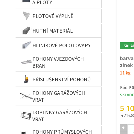
A PLOTY
PLOTOVÉ VÝPLNĚ
HUTNÍ MATERIÁL
HLINÍKOVÉ POLOTOVARY
SKLA
barva
POHONY VJEZDOVÝCH
zinek 
BRAN
11 kg
PŘÍSLUŠENSTVÍ POHONŮ
Kód:
F0
POHONY GARÁŽOVÝCH
SKLAD
VRAT
5 1
DOPLŇKY GARÁŽOVÝCH
4 214.8
VRAT
+
POHONY PRŮMYSLOVÝCH