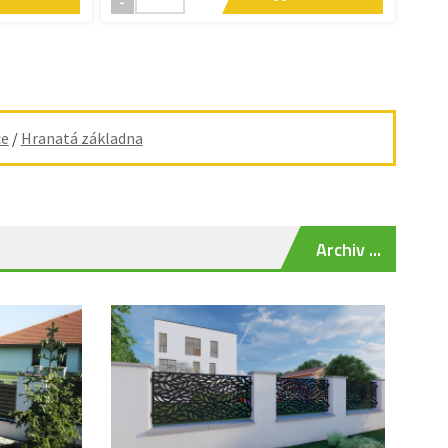
-
ce
/
Hranatá základna
Archiv ...