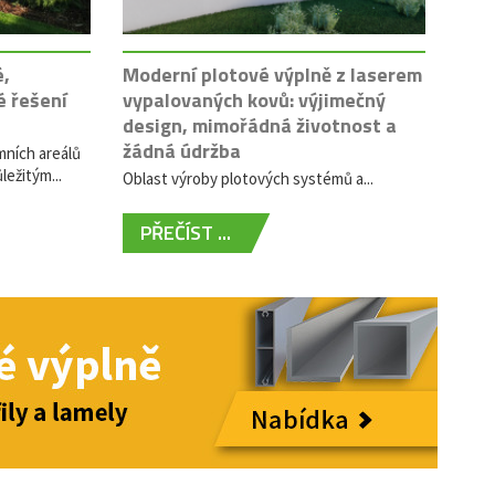
é,
Moderní plotové výplně z laserem
é řešení
vypalovaných kovů: výjimečný
design, mimořádná životnost a
žádná údržba
mních areálů
ležitým...
Oblast výroby plotových systémů a...
PŘEČÍST ...