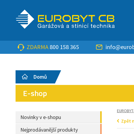
ZDARMA
800 158 365
info@eurob
Domů
E-shop
EUROBYT
Novinky v e-shopu
Zpět 
Nejprodávanější produkty