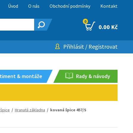
Úvod
O nás
Obchodní podmínky
Kontakt
0
0.00 Kč
Přihlásit
/
Registrovat
timent & montáže
Rady & návody
špice
/
Hranatá základna
/ kovaná špice 457/S