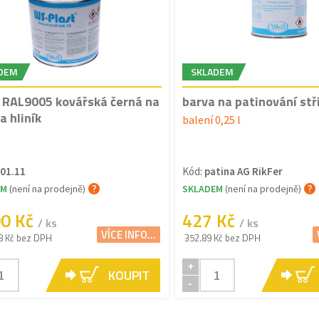
DEM
SKLADEM
 RAL9005 kovářská černá na
barva na patinování stř
a hliník
balení 0,25 l
01.11
Kód:
patina AG RikFer
EM
(není na prodejně)
SKLADEM
(není na prodejně)
00 Kč
427 Kč
/ ks
/ ks
VÍCE INFO...
8 Kč bez DPH
352.89 Kč bez DPH
+
KOUPIT
-