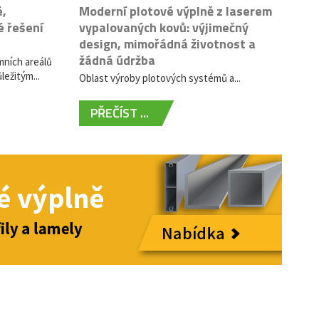
é,
Moderní plotové výplně z laserem
é řešení
vypalovaných kovů: výjimečný
design, mimořádná životnost a
žádná údržba
mních areálů
ležitým...
Oblast výroby plotových systémů a...
PŘEČÍST ...