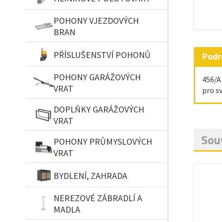
POHONY VJEZDOVÝCH
BRAN
PŘÍSLUŠENSTVÍ POHONŮ
Podr
POHONY GARÁŽOVÝCH
456/A
VRAT
pro sv
DOPLŇKY GARÁŽOVÝCH
VRAT
Souv
POHONY PRŮMYSLOVÝCH
VRAT
BYDLENÍ, ZAHRADA
NEREZOVÉ ZÁBRADLÍ A
MADLA