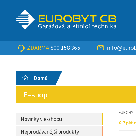
ZDARMA
800 158 365
info@eurob
Domů
E-shop
EUROBYT
Novinky v e-shopu
Zpět 
Nejprodávanější produkty