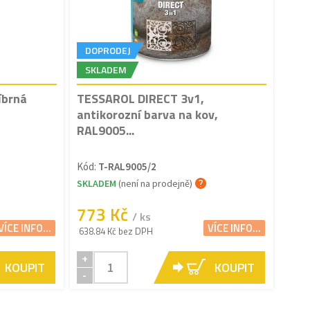
DOPRODEJ
SKLADEM
íbrná
TESSAROL DIRECT 3v1,
antikorozní barva na kov,
RAL9005...
Kód:
T-RAL9005/2
SKLADEM
(není na prodejně)
773 Kč
/ ks
VÍCE INFO...
VÍCE INFO...
638.84 Kč bez DPH
+
KOUPIT
KOUPIT
-