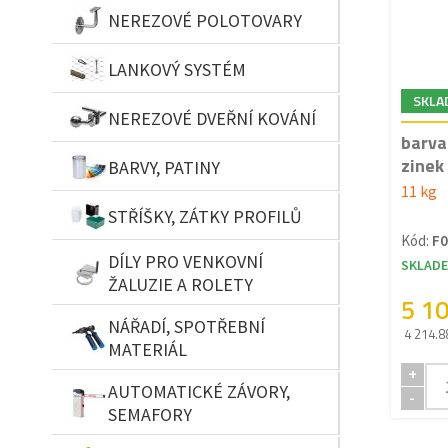
NEREZOVÉ POLOTOVARY
LANKOVÝ SYSTÉM
SKLA
NEREZOVÉ DVEŘNÍ KOVÁNÍ
barva
zinek 
BARVY, PATINY
11 kg
STŘÍŠKY, ZÁTKY PROFILŮ
Kód:
F0
DÍLY PRO VENKOVNÍ
SKLAD
ŽALUZIE A ROLETY
5 1
NÁŘADÍ, SPOTŘEBNÍ
4 214.8
MATERIÁL
+
AUTOMATICKÉ ZÁVORY,
-
SEMAFORY