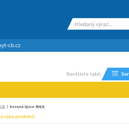
yt-cb.cz
Navštivte také:
Sor
-CB
/ kovaná špice 456/A
na výpis produktů