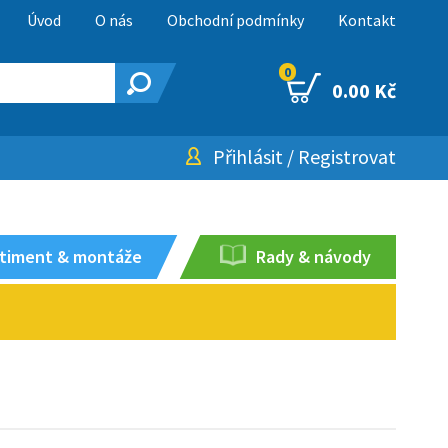
Úvod
O nás
Obchodní podmínky
Kontakt
0
0.00 Kč
Přihlásit
/
Registrovat
timent & montáže
Rady & návody