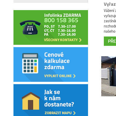
Vyřaz
Vážení z
vyřazuj
zastíně
rozhodn
našeho 
PŘEČ