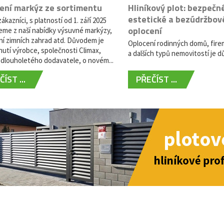
ení markýz ze sortimentu
Hliníkový plot: bezpečn
estetické a bezúdržbov
ákazníci, s platností od 1. září 2025
oplocení
eme z naší nabídky výsuvné markýzy,
ní zimních zahrad atd. Důvodem je
Oplocení rodinných domů, fire
utí výrobce, společnosti Climax,
a dalších typů nemovitostí je dů
dlouholetého dodavatele, o novém...
ÍST ...
PŘEČÍST ...