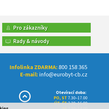
Pro zákazníky
Rady & návody
Infolinka ZDARMA:
800 158 365
E-mail:
info@eurobyt-cb.cz
Otevírací doba:
PO, ST
7.30–17.00
ÚT, ČT
7.30–16.00
PÁ
7.30–14.00
kies