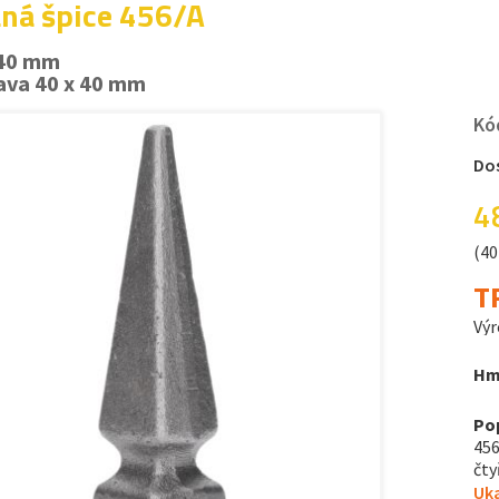
ná špice 456/A
 40 mm
ava 40 x 40 mm
Kó
Do
4
(40
T
Výr
Hm
Po
456
čty
Uka