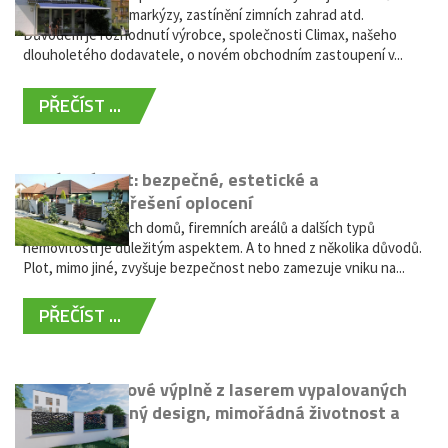
nabídky výsuvné markýzy, zastínění zimních zahrad atd.
Důvodem je rozhodnutí výrobce, společnosti Climax, našeho
dlouholetého dodavatele, o novém obchodním zastoupení v...
PŘEČÍST ...
Hliníkový plot: bezpečné, estetické a
bezúdržbové řešení oplocení
Oplocení rodinných domů, firemních areálů a dalších typů
nemovitostí je důležitým aspektem. A to hned z několika důvodů.
Plot, mimo jiné, zvyšuje bezpečnost nebo zamezuje vniku na...
PŘEČÍST ...
Moderní plotové výplně z laserem vypalovaných
kovů: výjimečný design, mimořádná životnost a
žádná údržba