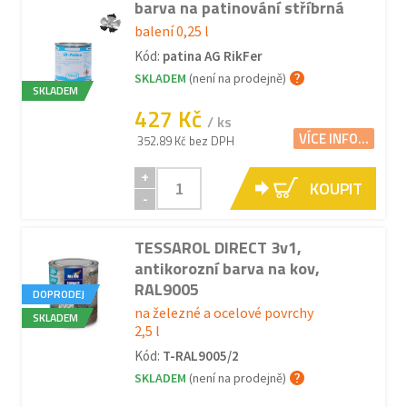
barva na patinování stříbrná
balení 0,25 l
Kód:
patina AG RikFer
SKLADEM
(není na prodejně)
SKLADEM
427 Kč
/ ks
VÍCE INFO...
352.89 Kč bez DPH
+
KOUPIT
-
TESSAROL DIRECT 3v1,
antikorozní barva na kov,
RAL9005
DOPRODEJ
na železné a ocelové povrchy
SKLADEM
2,5 l
Kód:
T-RAL9005/2
SKLADEM
(není na prodejně)