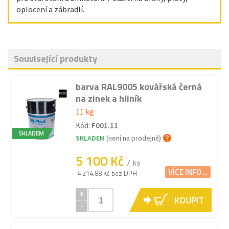
oplocení a zábradlí.
Související produkty
barva RAL9005 kovářská černá
na zinek a hliník
11 kg
Kód:
F001.11
SKLADEM
SKLADEM
(není na prodejně)
5 100 Kč
/ ks
VÍCE INFO...
4 214.88 Kč bez DPH
+
KOUPIT
-