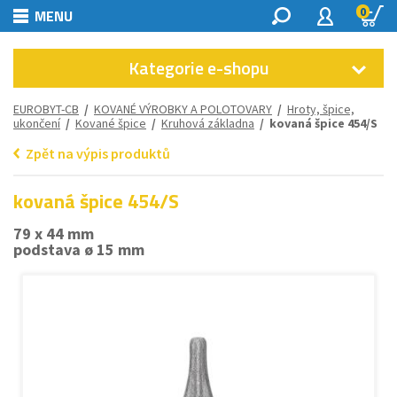
0
MENU
Kategorie e-shopu
EUROBYT-CB
/
KOVANÉ VÝROBKY A POLOTOVARY
/
Hroty, špice,
ukončení
/
Kované špice
/
Kruhová základna
/ kovaná špice 454/S
Zpět na výpis produktů
kovaná špice 454/S
79 x 44 mm
podstava ø 15 mm