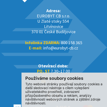
Adresa:
EUROBYT CB s.r.o.
U Zlaté stoky 554
Litvínovice
370 01 České Budějovice
Infolinka ZDARMA:
800 158 365
E-mail:
info@eurobyt-cb.cz
Otevírací doba:
PO, ST
7.30–17.00
ÚT, ČT
7.30–16.00
Používáme soubory cookies
PÁ
7.30–14.00
Tyto webové stránky používají soubory cookies a
další sledovací nástroje s cílem vylepšení
uživatelského prostředí, zobrazení
přizpůsobeného obsahu a reklam, analýzy
návštěvnosti webových stránek a zjištění zdroje
návštěvnosti.