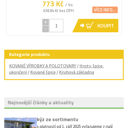
773 Kč
/ ks
VÍCE INFO...
638.84 Kč bez DPH
+
KOUPIT
-
Kategorie produktu
KOVANÉ VÝROBKY A POLOTOVARY
/
Hroty, špice,
ukončení
/
Kované špice
/
Kruhová základna
Nejnovější články a aktuality
Vyřazení markýz ze sortimentu
Vážení zákazníci, s platností od 1. září 2025 vyřazujeme z naší